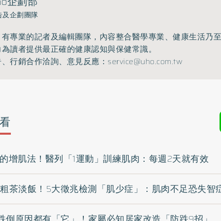
ho企劃部
告及企劃團隊
》有專業的記者及編輯團隊，內容整合醫學專業、健康生活乃
力為讀者提供最正確的健康認知與保健常識。
告、行銷合作洽詢、意見反應：
service@uho.com.tw
看
道的增肌法！醫列「1運動」訓練肌肉：每週2天就有效
再粗茶淡飯！5大徵兆檢測「肌少症」：肌肉不足恐失智
跌倒原因都有「它」！家屬必知居家改造「防跌9招」