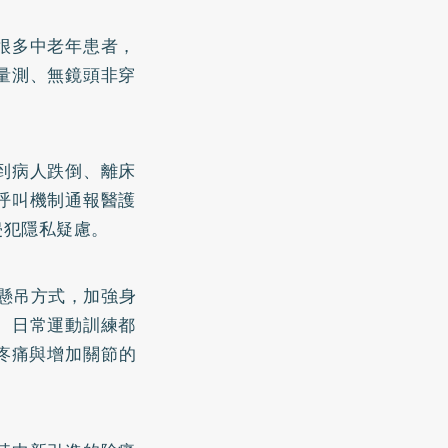
很多中老年患者，
量測、無鏡頭非穿
到病人跌倒、離床
呼叫機制通報醫護
侵犯隱私疑慮。
點懸吊方式，加強身
、日常運動訓練都
善疼痛與增加關節的