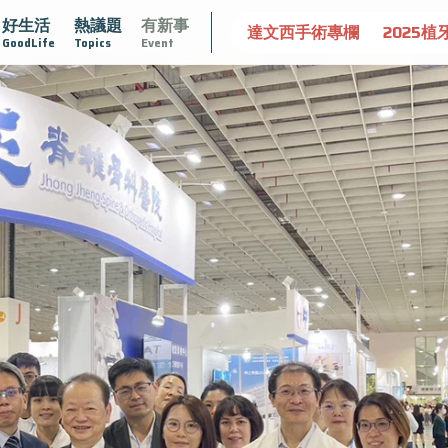
好生活
熱議題
有新事
守護骨骼健康
達文西手術專欄
2025植牙指南
漸凍不孤
GoodLife
Topics
Event