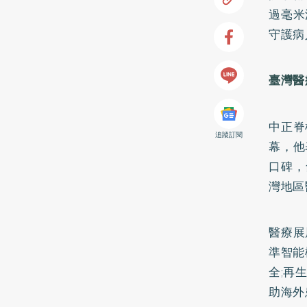
過毫米
守護病
臺灣醫
中正脊
追蹤訂閱
幕，他
口碑，
灣地區
醫療展
準智能
全;再
助海外