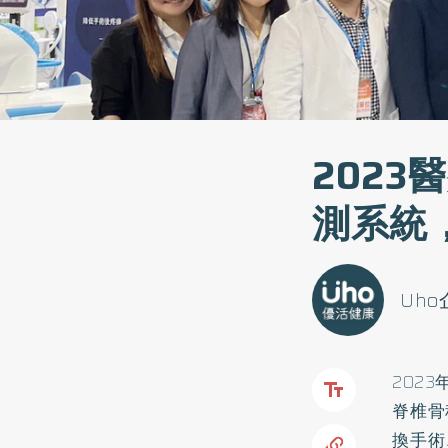
202
測系統
Uh
202
脊椎骨
換手術