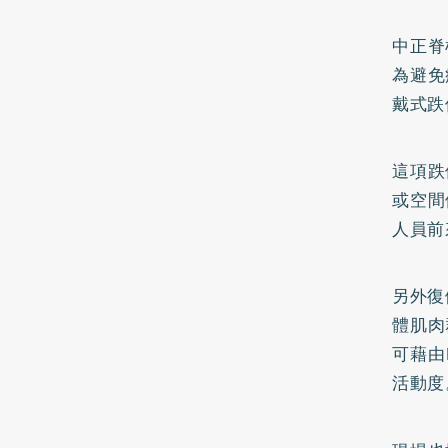
中正脊
為避免
戴式跌
這項跌
或空間
人員前
另外復
體肌肉
可藉由
活動度