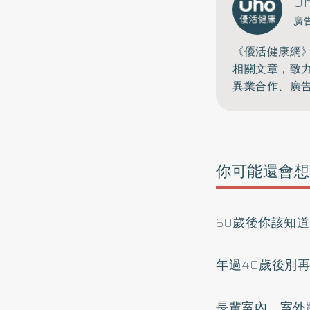
U
廣
《優活健康網
相關文章，致
異業合作、廣
你可能還會想
60歲後你該知
年過40歲後別
長輩室內、室外