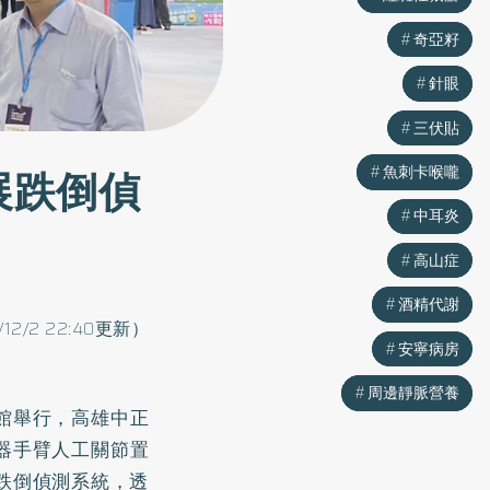
奇亞籽
奇亞籽
針眼
針眼
三伏貼
三伏貼
展跌倒偵
魚刺卡喉嚨
魚刺卡喉嚨
中耳炎
中耳炎
高山症
高山症
酒精代謝
酒精代謝
/12/2 22:40更新）
安寧病房
安寧病房
周邊靜脈營養
周邊靜脈營養
一館舉行，高雄中正
機器手臂人工關節置
跌倒偵測系統，透