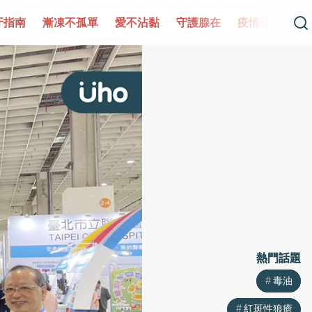
單
愛不沾黏
守護腺在
疫情保衛戰
再生醫學
愛的
熱門話題
熱門話題
毒油
毒油
紅斑性狼瘡
紅斑性狼瘡