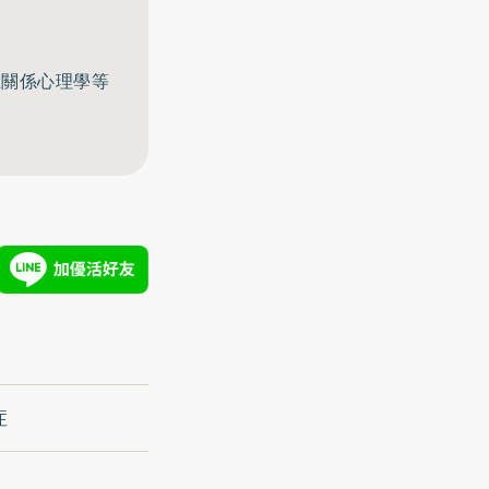
至關係心理學等
症