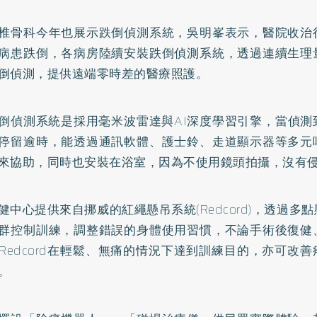
椎骨科今年也展示跌倒偵測系統，吳明峯表示，醫院收治
病患跌倒，各病房陸續安裝跌倒偵測系統，透過連續生理
倒偵測，提供遠端零時差的醫療照護。
倒偵測系統是採用毫米波雷達與AI深度學習引擎，當偵測
停留逾時，能透過通訊軟體、護士鈴、走道顯示器等多元
來協助，同時也安裝在浴室，因為不使用鏡頭拍攝，沒有
健中心提供來自挪威的紅繩懸吊系統(Redcord)，透過多
群控制訓練，調整錯誤的身體使用習慣，不論手術後復健
Redcord在輕鬆、無痛的情況下達到訓練目的，亦可改
。