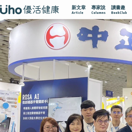
新文章
專家說
讀書趣
疫情保衛戰
再生醫學
愛的未來視
認識攝護腺肥大
Article
Columns
BookClub