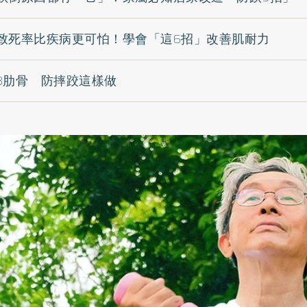
致死率比疾病更可怕！學會「這6招」改善肌耐力
3肋骨 防摔跤這樣做