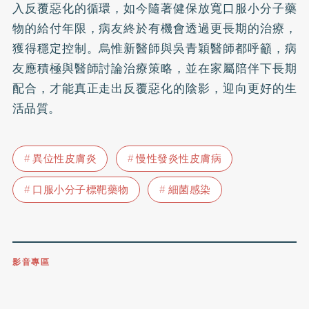
入反覆惡化的循環，如今隨著健保放寬口服小分子藥
物的給付年限，病友終於有機會透過更長期的治療，
獲得穩定控制。烏惟新醫師與吳青穎醫師都呼籲，病
友應積極與醫師討論治療策略，並在家屬陪伴下長期
配合，才能真正走出反覆惡化的陰影，迎向更好的生
活品質。
異位性皮膚炎
慢性發炎性皮膚病
口服小分子標靶藥物
細菌感染
影音專區
0809-091-257
立即撥打服務專線
開啟聲音