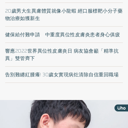
20歲男大生異膚體質就像小龍蝦 經口服標靶小分子藥
物治療如獲新生
健保給付難申請 中重度異位性皮膚炎患者身心俱疲
響應2022世界異位性皮膚炎日 病友協會籲「精準抗
異」雙管齊下
告別難纏紅腫癢! 30歲女實現病灶清除自信重回職場