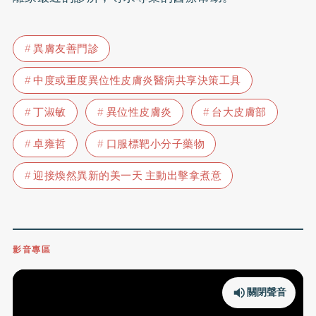
異膚友善門診
中度或重度異位性皮膚炎醫病共享決策工具
丁淑敏
異位性皮膚炎
台大皮膚部
卓雍哲
口服標靶小分子藥物
迎接煥然異新的美一天 主動出擊拿煮意
影音專區
關閉聲音