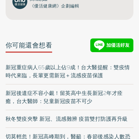
《優活健康網》企劃編輯
你可能還會想看
新冠重症病人65歲以上佔9成！台大醫提醒：雙疫情
時代來臨，長輩更需新冠＋流感疫苗保護
新冠後遺症不容小覷！留英高中生長新冠2年才痊
癒，台大醫師：兒童新冠疫苗不可少
秋冬雙疫夾擊 新冠、流感難辨 疫苗雙打防護再升級
切莫輕忽！新冠高峰期到，醫籲：春節後感染人數恐