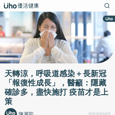
天轉涼，呼吸道感染＋長新冠
「報復性成長」，醫籲：隱藏
確診多，盡快施打 疫苗才是上
策
陳麗茹
2023/10/20