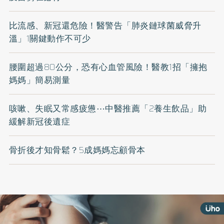
比流感、新冠還危險！醫警告「肺炎鏈球菌威脅升
溫」1關鍵動作不可少
腰圍超過80公分，恐有心血管風險！醫教1招「擁抱
媽媽」簡易測量
咳嗽、失眠又常感疲憊⋯中醫推薦「2養生飲品」助
緩解新冠後遺症
骨折後才知骨鬆？5成媽媽忘顧骨本