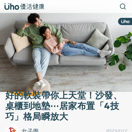
好的軟裝帶你上天堂！沙發、
桌櫃到地墊⋯居家布置「4技
巧」格局瞬放大
女子學
2023/11/7