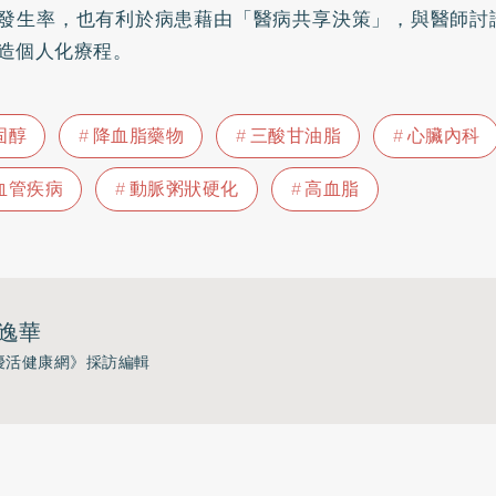
發生率，也有利於病患藉由「醫病共享決策」，與醫師討
造個人化療程。
固醇
降血脂藥物
三酸甘油脂
心臟內科
血管疾病
動脈粥狀硬化
高血脂
逸華
優活健康網》採訪編輯