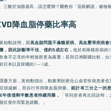
、三酸甘油脂過高，該怎麼辦？醫教你「這樣解讀」健檢
SCVD降血脂停藥比率高
黃柏勳說明，因
高血脂問題不像糖尿病、高血壓等疾病會
量，因此診斷率不佳、僅約5成左右，
低於前兩種疾病的6
飲食不正常的年輕族群更為嚴重；若與亞洲鄰國比較，台
於日本以及韓國的6～8成。
隱憂方面，黃柏勳指出，動脈粥狀硬化心血管疾病患者也
症狀緩解，而自行停用降血脂用藥。
統計有三分之一的患
2年後僅剩半數患者持續用藥，
「等到患者再次回診時，
發症發作而緊急就醫。」