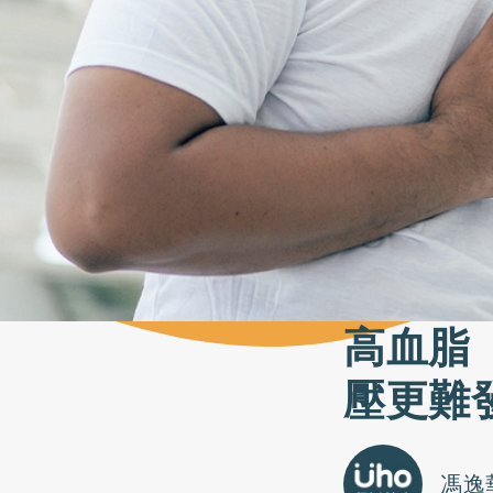
高血脂
壓更難
馮逸