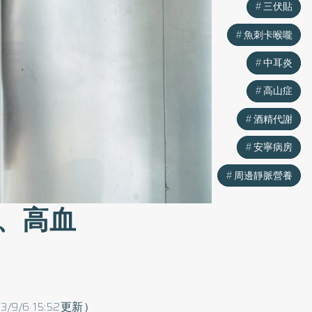
三伏貼
三伏貼
魚刺卡喉嚨
魚刺卡喉嚨
中耳炎
中耳炎
高山症
高山症
酒精代謝
酒精代謝
安寧病房
安寧病房
周邊靜脈營養
周邊靜脈營養
、高血
3/9/6 15:52更新）