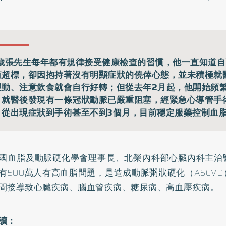
7歲張先生每年都有規律接受健康檢查的習慣，他一直知道
值超標，卻因抱持著沒有明顯症狀的僥倖心態，並未積極就
運動、注意飲食就會自行好轉；但從去年2月起，他開始頻
，就醫後發現有一條冠狀動脈已嚴重阻塞，經緊急心導管手
，從出現症狀到手術甚至不到3個月，目前穩定服藥控制血
國血脂及動脈硬化學會理事長、北榮內科部心臟內科主治
有500萬人有高血脂問題，是造成動脈粥狀硬化（ASCV
間接導致心臟疾病、腦血管疾病、糖尿病、高血壓疾病。
讀：