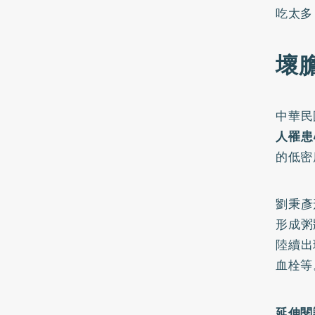
吃太多
壞
中華民
人罹患
的低密
劉秉彥
形成粥
陸續出
血栓等
延伸閱