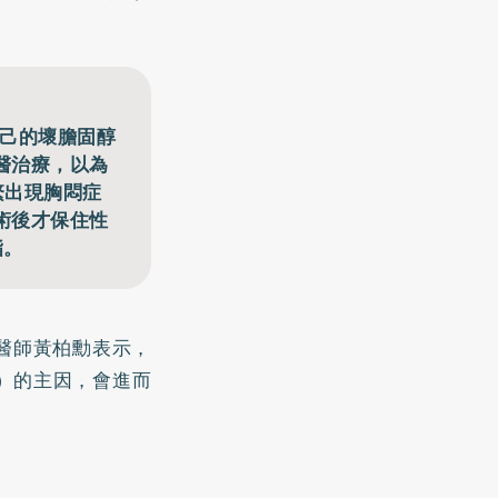
自己的壞膽固醇
醫治療，以為
繁出現胸悶症
術後才保住性
脂。
醫師黃柏勳表示，
D）的主因，會進而