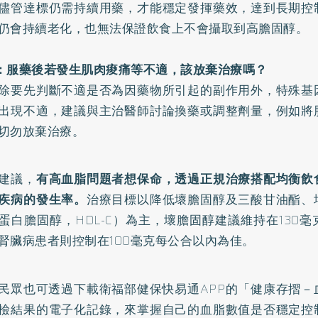
儘管達標仍需持續用藥，才能穩定發揮藥效，達到長期控
仍會持續老化，也無法保證飲食上不會攝取到高膽固醇。
：服藥後若發生肌肉痠痛等不適，該放棄治療嗎？
除要先判斷不適是否為因藥物所引起的副作用外，特殊基
出現不適，建議與主治醫師討論換藥或調整劑量，例如將
切勿放棄治療。
建議，
有高血脂問題者想保命，透過正規治療搭配均衡飲
疾病的發生率。
治療目標以降低壞膽固醇及三酸甘油酯、
蛋白膽固醇，HDL-C）為主，壞膽固醇建議維持在130
腎臟病患者則控制在100毫克每公合以內為佳。
民眾也可透過下載衛福部健保快易通APP的「健康存摺－
檢結果的電子化記錄，來掌握自己的血脂數值是否穩定控