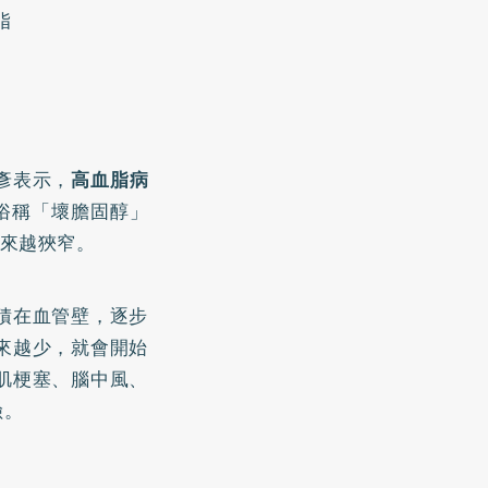
脂
彥表示，
高血脂病
俗稱「壞膽固醇」
越來越狹窄。
積在血管壁，逐步
來越少，就會開始
肌梗塞、腦中風、
險。