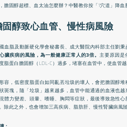
，膽固醇超標、血太油怎麼辦？中醫教你按「1穴道」降血
膽固醇致心血管、慢性病風險
國血脂及動脈硬化學會秘書長、成大醫院內科部主任劉秉
心臟疾病的風險，為一般健康正常人的3倍。
主要原因是
度脂蛋白膽固醇（LDL-C）過多，堵塞在血管中，使血管
形容，低密度脂蛋白如同亂丟垃圾的壞人，會把膽固醇堆
狀斑塊，隨「垃圾」越來越多，血管中能通過的血液也越
現體力變差、頭暈、嗜睡、胸悶等症狀，最後導致急性心
。除此之外，也會增加三高疾病、脂肪肝、慢性腎臟病風
讀：