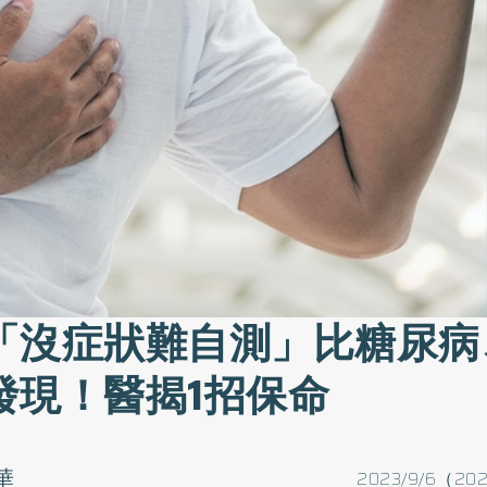
「沒症狀難自測」比糖尿病
發現！醫揭1招保命
華
2023/9/6（202