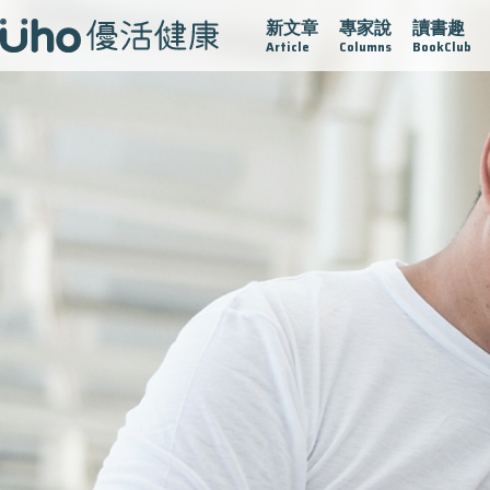
新文章
專家說
讀書趣
疫情保衛戰
再生醫學
愛的未來視
認識攝護腺肥大
Article
Columns
BookClub