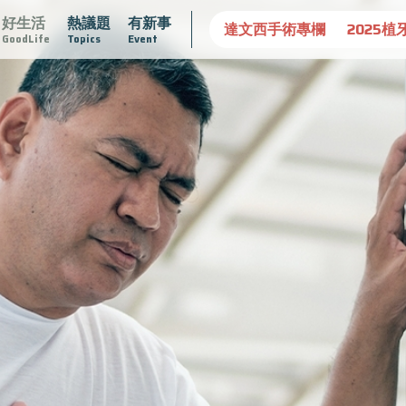
好生活
熱議題
有新事
守護骨骼健康
達文西手術專欄
2025植牙指南
漸凍不孤
GoodLife
Topics
Event