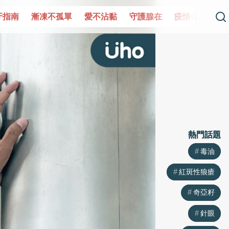
單
愛不沾黏
守護腺在
疫情保衛戰
再生醫學
愛的未
熱門話題
熱門話題
毒油
毒油
紅斑性狼瘡
紅斑性狼瘡
奇亞籽
奇亞籽
針眼
針眼