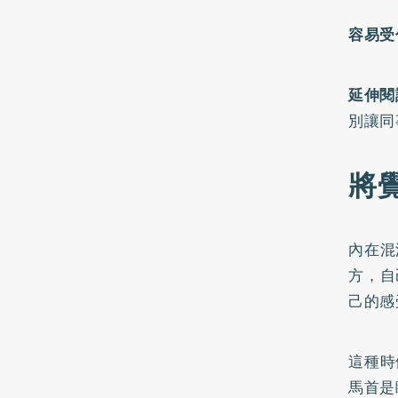
容易受
延伸閱
別讓同
將
內在混
方，自
己的感
這種時
馬首是