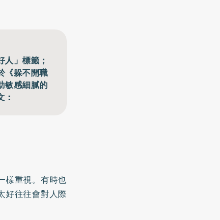
好人」標籤；
於《躲不開職
助敏感細膩的
文：
一樣重視。有時也
太好往往會對人際