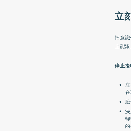
立
把意識
上能派
停止接
注
在
臉
決
輕
的