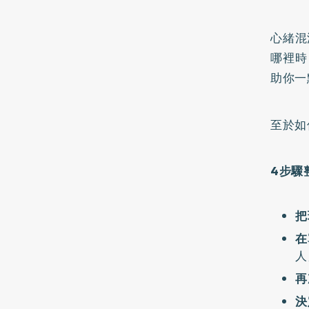
心緒混
哪裡時
助你一
至於如
4步驟
把
在
人
再
決