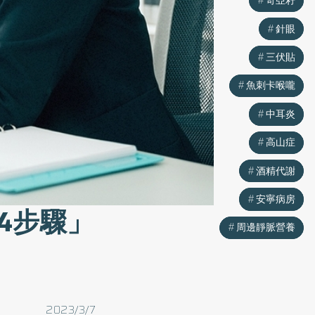
奇亞籽
奇亞籽
針眼
針眼
三伏貼
三伏貼
魚刺卡喉嚨
魚刺卡喉嚨
中耳炎
中耳炎
高山症
高山症
酒精代謝
酒精代謝
安寧病房
安寧病房
4步驟」
周邊靜脈營養
周邊靜脈營養
2023/3/7