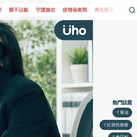
單
愛不沾黏
守護腺在
疫情保衛戰
再生醫學
愛的未
熱門話題
熱門話題
毒油
毒油
紅斑性狼瘡
紅斑性狼瘡