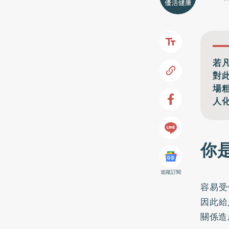
若
對
場
人
你
追蹤訂閱
容易受
因此給
關係造