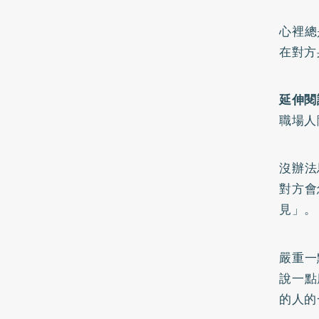
心裡總
在對方
延伸閱
職場人
沒辦法
對方會
見」。
嚴重一
說一點
的人的