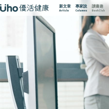
新文章
專家說
讀書趣
疫情保衛戰
再生醫學
愛的未來視
認識攝護腺肥大
Article
Columns
BookClub