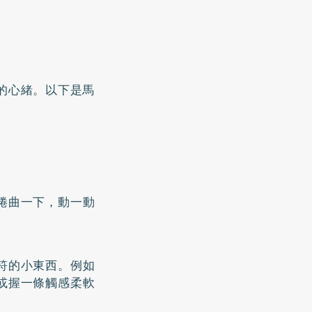
的心緒。以下是馬
蜷曲一下，動一動
符的小東西。例如
或握一條觸感柔軟