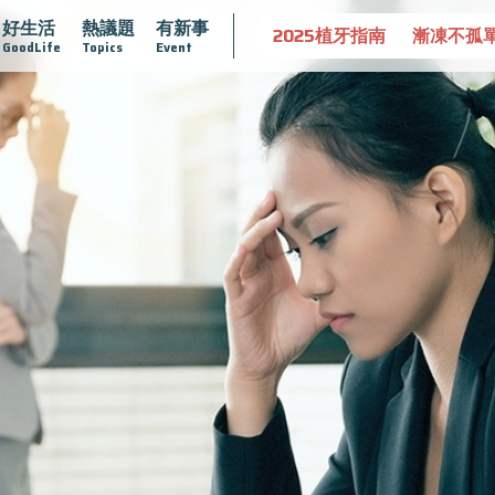
好生活
熱議題
有新事
守護骨骼健康
達文西手術專欄
2025植牙指南
漸凍不孤
GoodLife
Topics
Event