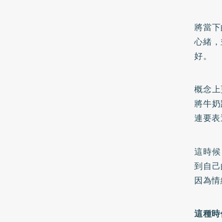
將當下
心緒，
好。
概念上
將牛奶
連要表
這時候
到自己
因為情
這種時