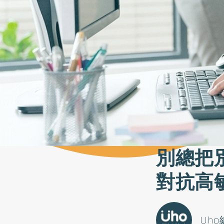
別總把
對抗高
Uh