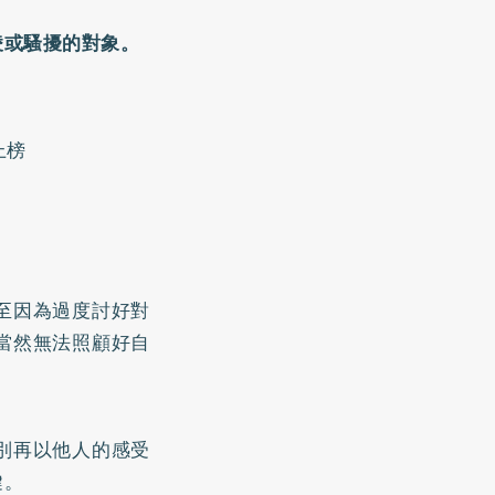
凌或騷擾的對象。
上榜
至因為過度討好對
當然無法照顧好自
別再以他人的感受
鍵。