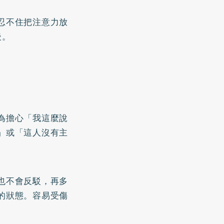
忍不住把注意力放
後。
為擔心「我這麼說
」或「這人沒有主
也不會反駁，再多
的狀態。容易受傷