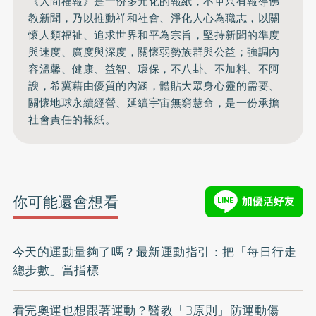
《人間福報》是一份多元化的報紙，不單只有報導佛
教新聞，乃以推動祥和社會、淨化人心為職志，以關
懷人類福祉、追求世界和平為宗旨，堅持新聞的準度
與速度、廣度與深度，關懷弱勢族群與公益；強調內
容溫馨、健康、益智、環保，不八卦、不加料、不阿
諛，希冀藉由優質的內涵，體貼大眾身心靈的需要、
關懷地球永續經營、延續宇宙無窮慧命，是一份承擔
社會責任的報紙。
你可能還會想看
今天的運動量夠了嗎？最新運動指引：把「每日行走
總步數」當指標
看完奧運也想跟著運動？醫教「3原則」防運動傷