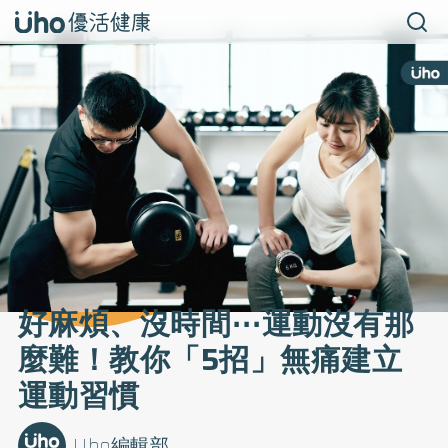
好麻煩、沒時間⋯運動沒有那
麼難！教你「5招」無痛建立
運動習慣
Uho編輯部