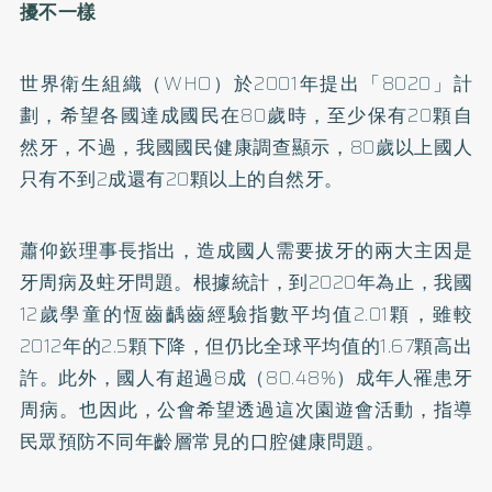
擾不一樣
世界衛生組織（WHO）於2001年提出「8020」計
劃，希望各國達成國民在80歲時，至少保有20顆自
然牙，不過，我國國民健康調查顯示，80歲以上國人
只有不到2成還有20顆以上的自然牙。
蕭仰嶔理事長指出，造成國人需要拔牙的兩大主因是
牙周病及蛀牙問題。根據統計，到2020年為止，我國
12歲學童的恆齒齲齒經驗指數平均值2.01顆，雖較
2012年的2.5顆下降，但仍比全球平均值的1.67顆高出
許。此外，國人有超過8成（80.48%）成年人罹患牙
周病。也因此，公會希望透過這次園遊會活動，指導
民眾預防不同年齡層常見的口腔健康問題。