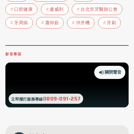
口腔健康
盧威利
台北市牙醫師公會
牙周病
蕭仰嶔
沖牙機
牙刷
影音專區
關閉聲音
0809-091-257
立即撥打服務專線