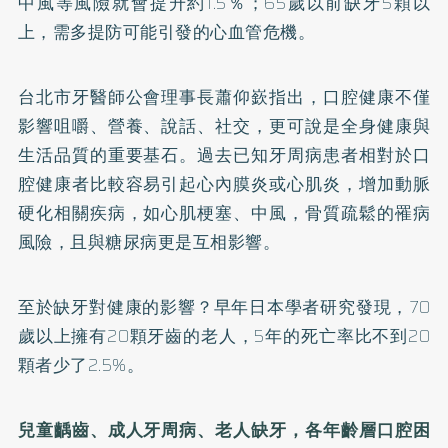
中風等風險就會提升約1.5％；65歲以前缺牙5顆以
上，需多提防可能引發的心血管危機。
台北市牙醫師公會理事長蕭仰嶔指出，口腔健康不僅
影響咀嚼、營養、說話、社交，更可說是全身健康與
生活品質的重要基石。過去已知牙周病患者相對於口
腔健康者比較容易引起心內膜炎或心肌炎，增加動脈
硬化相關疾病，如心肌梗塞、中風，骨質疏鬆的罹病
風險，且與糖尿病更是互相影響。
至於缺牙對健康的影響？早年日本學者研究發現，70
歲以上擁有20顆牙齒的老人，5年的死亡率比不到20
顆者少了2.5%。
兒童齲齒、成人牙周病、老人缺牙，各年齡層口腔困