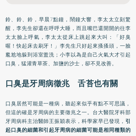
鈴、鈴、鈴，早晨7點鐘，鬧鐘大響，李太太立刻驚
醒，李先生卻還在呼呼大睡，而且嘴巴還開開的往李
太太臉上呼氣，李太太從床上跳起來大叫：「好臭
喔！快起床去刷牙！」李先生只好起來搔搔頭，一臉
尷尬地躲到浴室盥洗；小李以為是自己火氣大才引起
口臭，猛灌青草茶、加鹽的沙士，卻不見改善。
口臭是牙周病徵兆 舌苔也有關
口臭居然可能是一種病，聽起來似乎有點不可思議，
但這的確是牙周病的主要徵兆之一。台大醫院牙科部
牙周病科主治醫師王振穎表示，科學家早已發現，
引
起口臭的細菌和引起牙周病的細菌可能是相同種類的