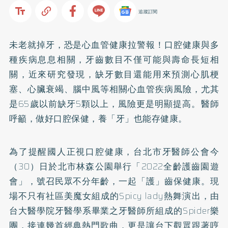
追蹤訂閱
未老就掉牙，恐是心血管健康拉警報！口腔健康與多
種疾病息息相關，牙齒數目不僅可能與壽命長短相
關，近來研究發現，缺牙數目還能用來預測心肌梗
塞、心臟衰竭、腦中風等相關心血管疾病風險，尤其
是65歲以前缺牙5顆以上，風險更是明顯提高。醫師
呼籲，做好口腔保健，養「牙」也能存健康。
為了提醒國人正視口腔健康，台北市牙醫師公會今
（30）日於北市林森公園舉行「2022全齡護齒園遊
會」，號召民眾不分年齡，一起「護」齒保健康。現
場不只有社區美魔女組成的Spicy lady熱舞演出，由
台大醫學院牙醫學系畢業之牙醫師所組成的Spider樂
團，接連幾首經典熱門歌曲，更是讓台下觀眾跟著哼