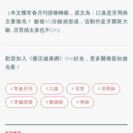
（本文獲常春月刊授權轉載，原文為：
口臭是牙周病
主要徵兆！ 飯後40分鐘就形成，這動作是牙菌斑大
敵...舌苔積太多也不OK
）
歡迎加入
《優活健康網》line好友，
更多醫療新知搶
先看！
常春月刊
口臭
舌苔
牙周病
牙齒清潔
糖尿病
孕婦