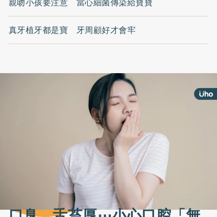
親吻小孩要注意 當心細菌傳染給寶寶
真牙植牙都是寶 牙周顧好才會牢
口臭、舌苔厚⋯小心口腔「無