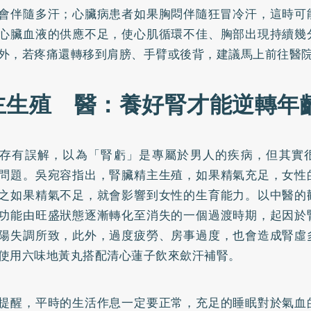
會伴隨多汗；心臟病患者如果胸悶伴隨狂冒冷汗，這時可
心臟血液的供應不足，使心肌循環不佳、胸部出現持續幾
外，若疼痛還轉移到肩膀、手臂或後背，建議馬上前往醫
主生殖 醫：養好腎才能逆轉年
存有誤解，以為「腎虧」是專屬於男人的疾病，但其實
問題。吳宛容指出，腎臟精主生殖，如果精氣充足，女性
之如果精氣不足，就會影響到女性的生育能力。以中醫的
功能由旺盛狀態逐漸轉化至消失的一個過渡時期，起因於
陽失調所致，此外，過度疲勞、房事過度，也會造成腎虛
使用六味地黃丸搭配清心蓮子飲來歛汗補腎。
提醒，平時的生活作息一定要正常，充足的睡眠對於氣血