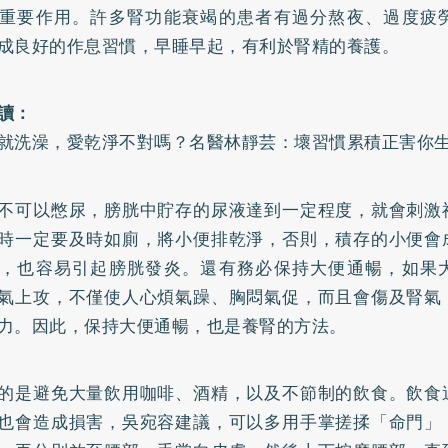
重要作用。許多腎功能衰竭的患者有過分熬夜、過度疲
成良好的作息習慣，早睡早起，有利於腎精的養護。
讀：
就洗澡，愛乾淨不對嗎？名醫林靜芸：壞習慣累積正害你
不可以憋尿，膀胱中貯存的尿液達到一定程度，就會刺激
時一定要及時如廁，將小便排乾淨，否則，積存的小便會
，也容易引起膀胱發炎。還有務必保持大便通暢，如果
氣上攻，不僅使人心煩氣躁、胸悶氣促，而且會傷及腎氣
力。因此，保持大便通暢，也是養腎的方法。
的是避免大量飲用咖啡、酒精，以及不節制的飲食。飲食
也會造成損害，吳宛容建議，可以多用手掌搓揉「命門」