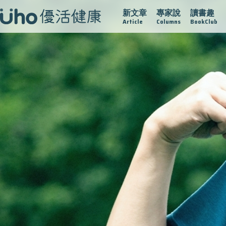
新文章
專家說
讀書趣
疫情保衛戰
再生醫學
愛的未來視
認識攝護腺肥大
Article
Columns
BookClub