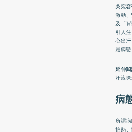
吳宛容
激動、
及「背
引人注
心出汗
是病態
延伸閱
汗液味
病
所謂病
怕熱、