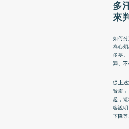
多
來
如何分
為心煩
多夢、
漏、不
從上述
腎虛」
起，這
容說明
下降等