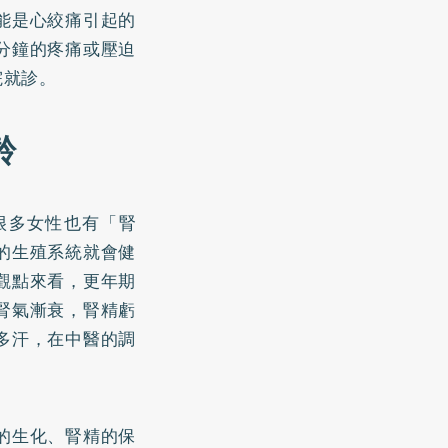
能是心絞痛引起的
分鐘的疼痛或壓迫
院就診。
齡
很多女性也有「腎
的生殖系統就會健
觀點來看，更年期
腎氣漸衰，腎精虧
多汗，在中醫的調
的生化、腎精的保