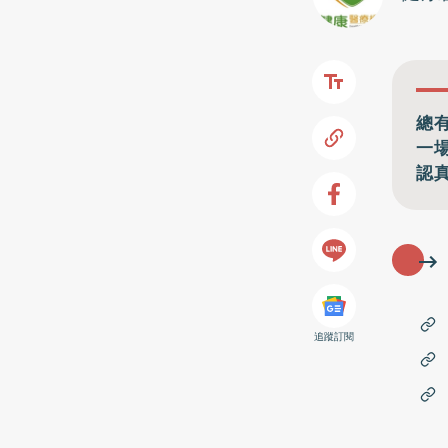
總
一
認
追蹤訂閱