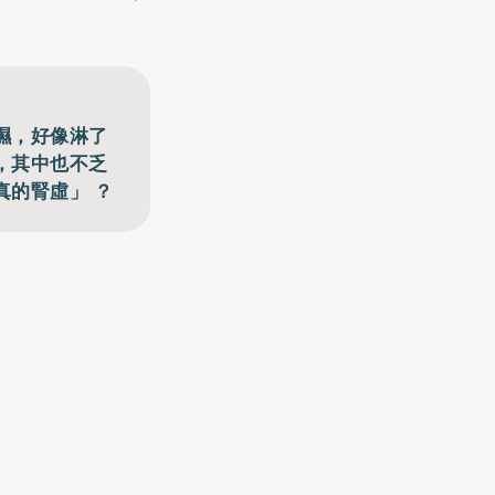
濕，好像淋了
，其中也不乏
的腎虛」 ？