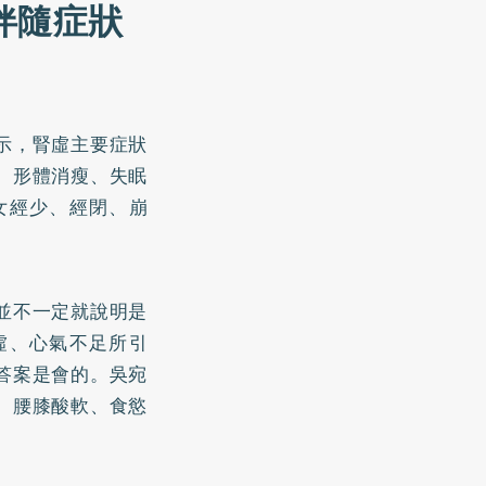
伴隨症狀
示，腎虛主要症狀
、形體消瘦、失眠
女經少、經閉、崩
並不一定就說明是
虛、心氣不足所引
答案是會的。吳宛
、腰膝酸軟、食慾