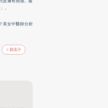
到皮膚有熱感。建
齡」。
？美女中醫師分析
易流汗