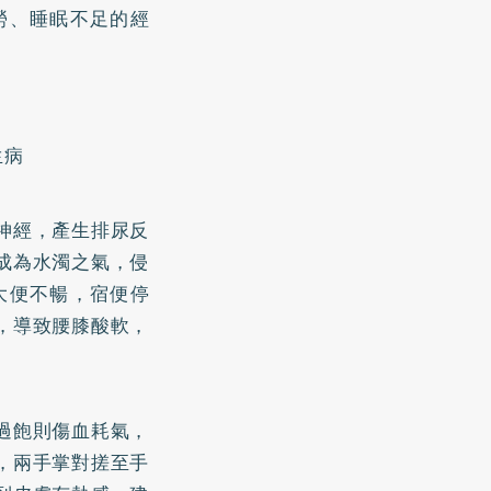
勞、睡眠不足的經
生病
神經，產生排尿反
成為水濁之氣，侵
大便不暢，宿便停
，導致腰膝酸軟，
過飽則傷血耗氣，
，兩手掌對搓至手