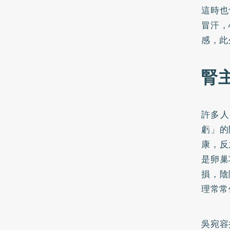
這時也
冒汗，
感，此
腎
許多人
虧」的
康，反
是卵巢
損，陰
理常常
吳宛容