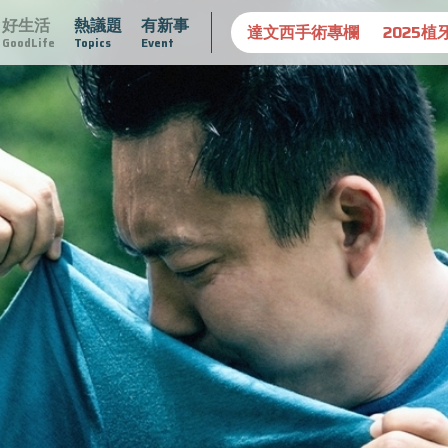
好生活
熱議題
有新事
守護骨骼健康
達文西手術專欄
2025植牙指南
漸凍不孤
GoodLife
Topics
Event