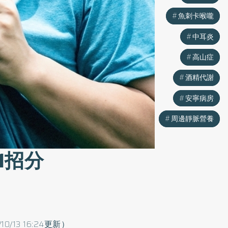
魚刺卡喉嚨
魚刺卡喉嚨
中耳炎
中耳炎
高山症
高山症
酒精代謝
酒精代謝
安寧病房
安寧病房
周邊靜脈營養
周邊靜脈營養
1招分
/10/13 16:24更新）