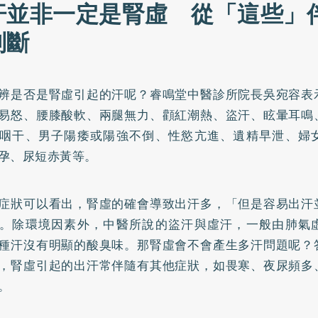
汗並非一定是腎虛 從「這些」
判斷
辨是否是腎虛引起的汗呢？睿鳴堂中醫診所院長吳宛容表
易怒、腰膝酸軟、兩腿無力、顴紅潮熱、盜汗、眩暈耳鳴
咽干、男子陽痿或陽強不倒、性慾亢進、遺精早泄、婦
孕、尿短赤黃等。
症狀可以看出，腎虛的確會導致出汗多，「但是容易出汗
。除環境因素外，中醫所說的盜汗與虛汗，一般由肺氣
種汗沒有明顯的酸臭味。那腎虛會不會產生多汗問題呢？
，腎虛引起的出汗常伴隨有其他症狀，如畏寒、夜尿頻多
。