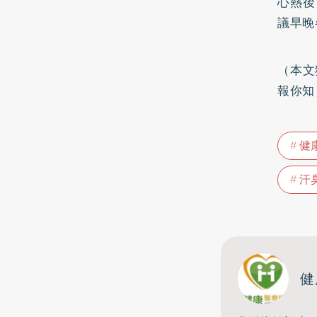
心熱後
議早晚
（本文
報你知
健
汗
健