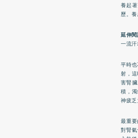
養起著
歷。養
延伸閱
一流汗
平時也
射，這
害腎臟
積，濁
神疲乏
最重要
對腎氣