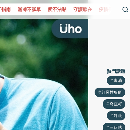
單
愛不沾黏
守護腺在
疫情保衛戰
再生醫學
愛的未
熱門話題
熱門話題
毒油
毒油
紅斑性狼瘡
紅斑性狼瘡
奇亞籽
奇亞籽
針眼
針眼
三伏貼
三伏貼