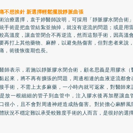
痛不想挨針 新選擇輕鬆擺脫靜脈曲張
術治療選擇，袁于婷醫師說明，可採用「靜脈膠水閉合術
統手術是把血管結紮並抽掉，就沒有逆流的問題；或是用
較高溫度，讓血管閉合不再逆流，然而這類手術，因高溫
要再打上其他藥物、麻醉，以避免熱傷害，但對患者來說
痛，術後恢復期也長。
醫師表示，若施以靜脈膠水閉合術，顧名思義是用膠水（
黏起來，將不再有擴張的問題，周邊相連的血液逆流都會
接手術，不需上太多麻藥，一小時內就可返家，對醫師來
是放一根細細的管子到血管中，注入膠水後再加壓讓血
口很小，且不會對周邊神經造成熱傷害。對於擔心麻醉風
體狀況不穩定難以承受較難度手術的人而言，是很好的選