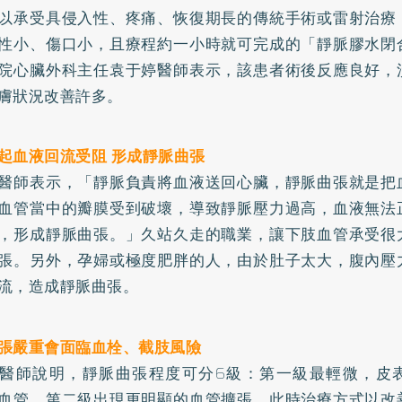
以承受具侵入性、疼痛、恢復期長的傳統手術或雷射治療
性小、傷口小，且療程約一小時就可完成的「靜脈膠水閉
院心臟外科主任袁于婷醫師表示，該患者術後反應良好，
膚狀況改善許多。
起血液回流受阻 形成靜脈曲張
醫師表示，「靜脈負責將血液送回心臟，靜脈曲張就是把
血管當中的瓣膜受到破壞，導致靜脈壓力過高，血液無法
，形成靜脈曲張。」久站久走的職業，讓下肢血管承受很
張。另外，孕婦或極度
肥胖
的人，由於肚子太大，腹內壓
流，造成靜脈曲張。
張嚴重會面臨血栓、截肢風險
醫師說明，靜脈曲張程度可分6級：第一級最輕微，皮
血管，第二級出現更明顯的血管擴張，此時治療方式以改