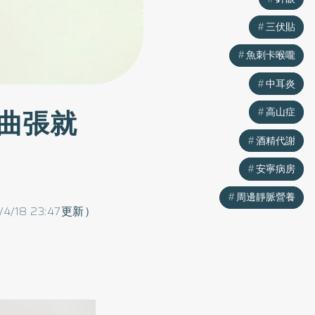
三伏貼
三伏貼
魚刺卡喉嚨
魚刺卡喉嚨
中耳炎
中耳炎
曲張就
高山症
高山症
酒精代謝
酒精代謝
安寧病房
安寧病房
周邊靜脈營養
周邊靜脈營養
/4/18 23:47更新）