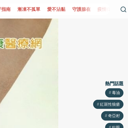
不孤單
愛不沾黏
守護腺在
疫情保衛戰
再生醫學
熱門話題
熱門話題
毒油
毒油
紅斑性狼瘡
紅斑性狼瘡
奇亞籽
奇亞籽
針眼
針眼