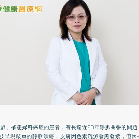
5歲、罹患婦科癌症的患者，有長達近20年靜脈曲張的問
肢呈現嚴重的靜脈潰瘍，皮膚因色素沉澱發黑發紫，但因