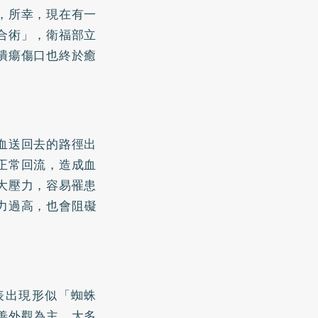
，所幸，現在有一
合術」，衛福部立
潰瘍傷口也終於癒
血送回去的路徑出
正常回流，造成血
大壓力，容易罹患
力過高，也會阻礙
表出現形似「蜘蛛
善外觀為主，大多