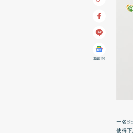
追蹤訂閱
一名8
使得下