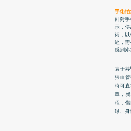
手術怕
針對手
示，傳
術，以
經，需
感到疼
袁于婷
張血管
時可直
單，就
程，傷
碌、身