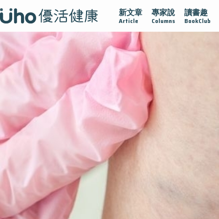
新文章
專家說
讀書趣
腺在
疫情保衛戰
再生醫學
愛的未來視
認識攝護腺肥
Article
Columns
BookClub