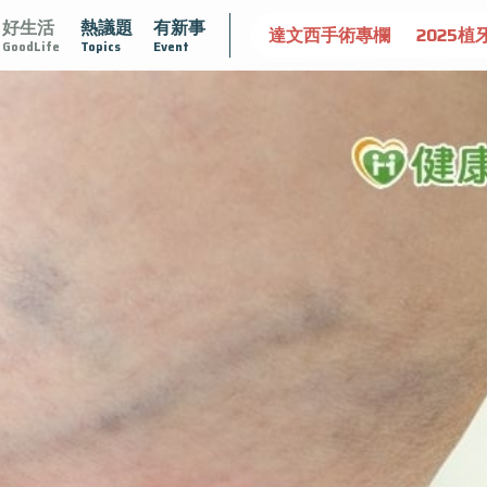
好生活
熱議題
有新事
大
守護骨骼健康
達文西手術專欄
2025植牙指南
漸凍
GoodLife
Topics
Event