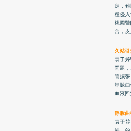
定，難
種侵入
桃園醫
合，皮
久站引
袁于婷
問題，
管擴張
靜脈曲
血液回
靜脈曲
袁于婷
絲」的