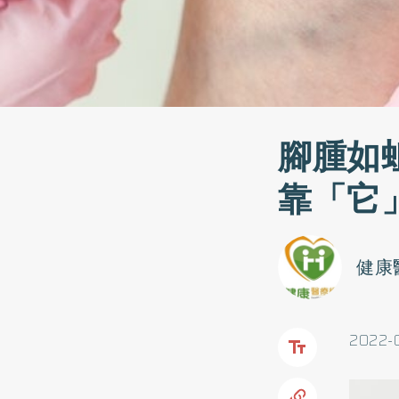
腳腫如
靠「它
健康
2022