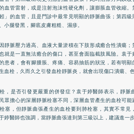
的血管雷射，或是注射泡沫性硬化劑，讓膨脹血管收縮。
蚓」的血管，且是門診中最常見明顯的靜脈曲張；第四級
、小腿發黑，腳底皮膚粗糙、濕疹。
因靜脈壓力過高、血液大量淤積在下肢形成癒合性潰瘍；
也就是一直無法癒合的傷口，甚至會面臨截肢風險。袁于
的患者，會有腳腫脹、疼痛、容易抽筋的狀況，若有明顯
生血栓，久而久之引發血栓靜脈炎，就會出現傷口潰瘍、
栓，是否引發更嚴重的併發症？袁于婷醫師表示，靜脈
民眾擔心的深層靜脈栓塞不同，深層血管產生的血栓可能
栓塞，但靜脈曲張產生的血栓要到肺栓塞，其實不常見
于婷醫師也強調，當靜脈曲張達到第三級以上，建議進一