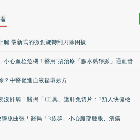
看
上腿 最新式的微創旋轉刮刀除困擾
，小心血栓危機！醫用1招治療「膠水黏靜脈」通血管
除？中醫促進血液循環妙方
表沒肝病！醫揭「1工具」護肝免切片：7類人快健檢
致靜脈曲張！醫揭「3族群」小心腿部腫脹、潰瘍