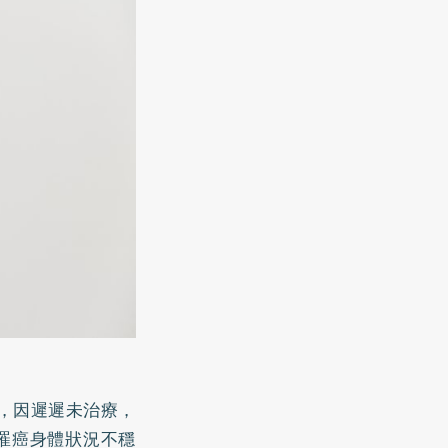
題，因遲遲未治療，
罹癌身體狀況不穩