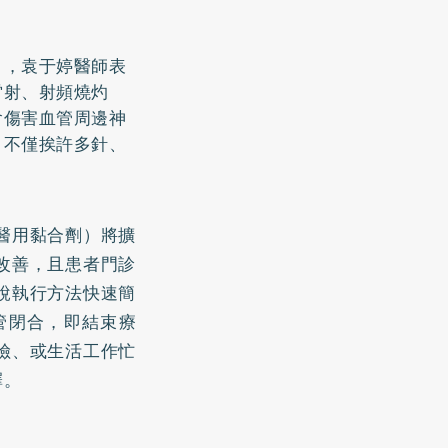
」，袁于婷醫師表
雷射、射頻燒灼
會傷害血管周邊神
，不僅挨許多針、
醫用黏合劑）將擴
改善，且患者門診
說執行方法快速簡
管閉合，即結束療
險、或生活工作忙
擇。