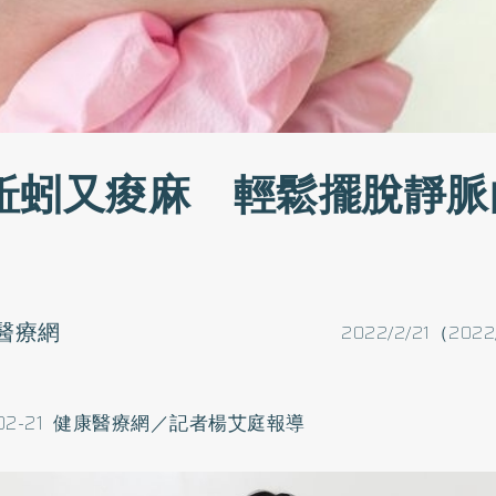
蚯蚓又痠麻 輕鬆擺脫靜脈
」
醫療網
2022/2/21（2022
-02-21 健康醫療網／記者楊艾庭報導