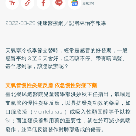
追蹤訂閱
2022-03-29 健康醫療網／記者林怡亭報導
天氣寒冷或季節交替時，經常是感冒的好發期，一般
感冒平均３至５天會好，但若咳不停、帶有喘鳴聲、
甚至感到喘，該怎麼辦呢？
支氣管慢性炎症反應 依急慢性對症下藥
臺北榮民總醫院兒童醫學部洪妙秋主任指出，
氣喘
是
支氣管的慢性炎症反應，以具抗發炎功效的藥品，如
口服欣流（Montelukast）或吸入性類固醇等予以控
制；而這類保養型用藥的重要性，就在於可減少氣喘
發作，並降低反復發作對肺部造成的傷害。