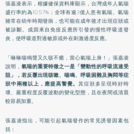
張嘉凌表示，根據健保資料庫顯示，台灣成年人氣喘
盛行率約為10.57%；全球有逾3億人患有氣喘。氣喘
雖常在幼年時期發病，也可能在成年後才出現症狀或
被診斷。成因來自免疫反應所引發的慢性呼吸道發
炎，使呼吸道對過敏原或外在刺激過度反應。
「咻咻喘鳴聲又久咳不癒，當心氣喘上身！」張嘉凌
說明，
氣喘的重要特徵之一是「變動性的呼吸流速受
阻」，若反覆出現咳嗽、喘鳴、呼吸困難及胸悶等症
狀中兩種以上，應提高警覺。
其症狀多呈現時好時
壞、嚴重程度反覆波動的變化型態，且在夜間或清晨
較容易加重。
張嘉凌指出，可能引起氣喘發作的常見誘發因素包
括：