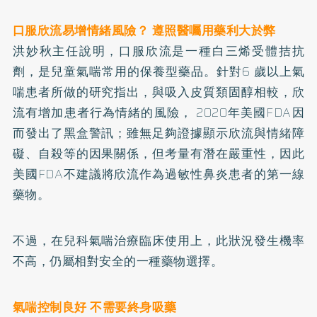
口服欣流易增情緒風險？ 遵照醫囑用藥利大於弊
洪妙秋主任說明，口服欣流是一種白三烯受體拮抗
劑，是兒童氣喘常用的保養型藥品。針對6 歲以上氣
喘患者所做的研究指出，與吸入皮質類固醇相較，欣
流有增加患者行為情緒的風險， 2020年美國FDA因
而發出了黑盒警訊；雖無足夠證據顯示欣流與情緒障
礙、自殺等的因果關係，但考量有潛在嚴重性，因此
美國FDA不建議將欣流作為過敏性鼻炎患者的第一線
藥物。
不過，在兒科氣喘治療臨床使用上，此狀況發生機率
不高，仍屬相對安全的一種藥物選擇。
氣喘控制良好 不需要終身吸藥