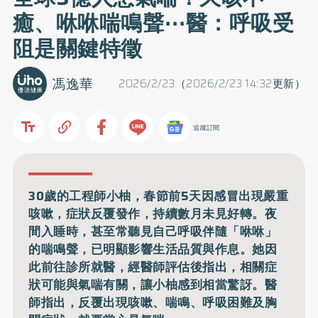
癒、咻咻喘鳴聲⋯醫：呼吸受
阻是關鍵特徵
馮逸華
2026/2/23（2026/2/23 14:32更新）
追蹤訂閱
30歲的工程師小柚，春節前5天因感冒出現嚴重
咳嗽，症狀反覆發作，持續數月未見好轉。夜
間入睡時，甚至常聽見自己呼吸伴隨「咻咻」
的喘鳴聲，已明顯影響生活品質與作息。她因
此前往診所就醫，經醫師評估後指出，相關症
狀可能與氣喘有關，讓小柚感到相當驚訝。醫
師指出，反覆出現咳嗽、喘鳴、呼吸困難及胸