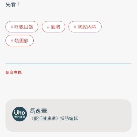
先看！
呼吸困難
氣喘
胸腔內科
類固醇
影音專區
0809-091-257
立即撥打服務專線
開啟聲音
馮逸華
《優活健康網》採訪編輯