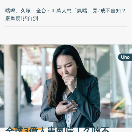
喘鳴、久咳⋯全台200萬人患「氣喘」竟7成不自知？
嚴重度1招自測
全球3億人患氣喘！久咳不