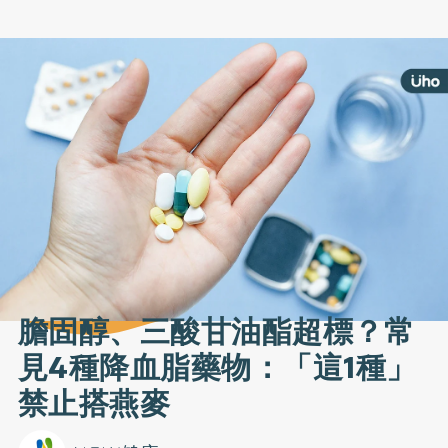
膽固醇、三酸甘油酯超標？常
見4種降血脂藥物：「這1種」
禁止搭燕麥