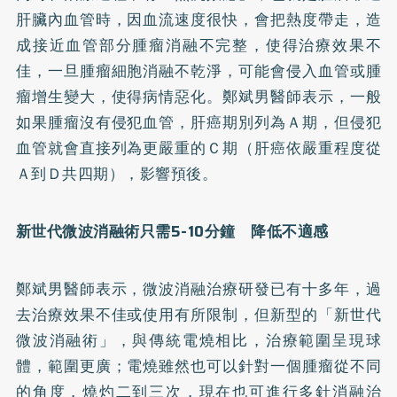
肝臟內血管時，因血流速度很快，會把熱度帶走，造
成接近血管部分腫瘤消融不完整，使得治療效果不
佳，一旦腫瘤細胞消融不乾淨，可能會侵入血管或腫
瘤增生變大，使得病情惡化。鄭斌男醫師表示，一般
如果腫瘤沒有侵犯血管，肝癌期別列為Ａ期，但侵犯
血管就會直接列為更嚴重的Ｃ期（肝癌依嚴重程度從
Ａ到Ｄ共四期），影響預後。
新世代微波消融術只需5-10分鐘 降低不適感
鄭斌男醫師表示，微波消融治療研發已有十多年，過
去治療效果不佳或使用有所限制，但新型的「新世代
微波消融術」，與傳統電燒相比，治療範圍呈現球
體，範圍更廣；電燒雖然也可以針對一個腫瘤從不同
的角度，燒灼二到三次，現在也可進行多針消融治