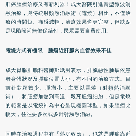
肝癌腫瘤治療又有新利器！成大醫院引進新型微波消
融治療，與傳統射頻熱消融術（電燒）相比，不僅治
療的時間短、痛感減輕，治療效果也更完整，但缺點
是現階段尚無健保給付，民眾需要自費使用。
電燒方式有極限 腫瘤近肝臟內血管效果不佳
成大胃腸肝膽科醫師鄭斌男表示，肝臟惡性腫瘤依患
者身體狀況及腫瘤位置大小，有不同的治療方式。目
前針對顆數少、腫瘤小，主要以電燒（射頻熱消融
術），將腫瘤加熱到高溫，殺死腫瘤細胞，但是電燒
的範圍是以電燒針為中心呈現橢圓球型，如果腫瘤比
較大，往往要多次或多針射頻熱消融。
同時在治療過程中有「熱沉效應」，也就是腫瘤靠近