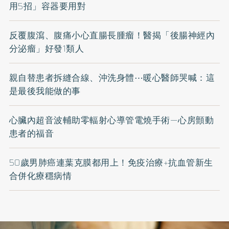
用5招」容器要用對
反覆腹瀉、腹痛小心直腸長腫瘤！醫揭「後腸神經內
分泌瘤」好發1類人
親自替患者拆縫合線、沖洗身體⋯暖心醫師哭喊：這
是最後我能做的事
心臟內超音波輔助零輻射心導管電燒手術—心房顫動
患者的福音
50歲男肺癌連葉克膜都用上！免疫治療+抗血管新生
合併化療穩病情