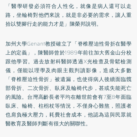
「醫學研發必須符合人性化，就像是病人還可以走
路，坐輪椅對他們來說，就是非必要的需求，讓人重
拾以雙腳行走的能力才是」陳榮邦說明。
加州大學Genant教授確立了「脊椎壓迫性骨折在醫學
上的定義」，陳醫師曾於1989年前往加大舊金山分校
跟他學習。過去放射科醫師透過X光檢查及骨鬆檢測
儀，僅能以理學及肉眼主觀判讀影像，造成大多數
「脊椎壓迫性骨折」被遺漏，也使得病人後續面臨髖
部骨折、二次骨折、臥床及輪椅代步，甚或失能死亡
的風險。台灣高齡長者平均在離世前會有7至8年面臨
臥床、輪椅、柱枴杖等情況，不僅身心難熬，照護者
也肩負極大壓力，耗費社會成本，他認為這與民眾就
醫教育及醫師判斷有很大的關聯性。