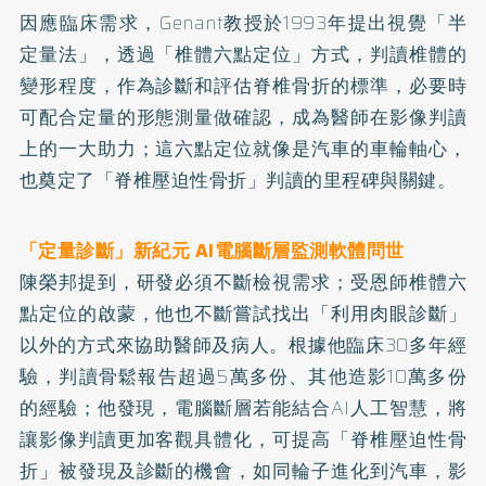
因應臨床需求，Genant教授於1993年提出視覺「半
定量法」，透過「椎體六點定位」方式，判讀椎體的
變形程度，作為診斷和評估脊椎骨折的標準，必要時
可配合定量的形態測量做確認，成為醫師在影像判讀
上的一大助力；這六點定位就像是汽車的車輪軸心，
也奠定了「脊椎壓迫性骨折」判讀的里程碑與關鍵。
「定量診斷」新紀元 AI電腦斷層監測軟體問世
陳榮邦提到，研發必須不斷檢視需求；受恩師椎體六
點定位的啟蒙，他也不斷嘗試找出「利用肉眼診斷」
以外的方式來協助醫師及病人。根據他臨床30多年經
驗，判讀骨鬆報告超過5萬多份、其他造影10萬多份
的經驗；他發現，電腦斷層若能結合AI人工智慧，將
讓影像判讀更加客觀具體化，可提高「脊椎壓迫性骨
折」被發現及診斷的機會，如同輪子進化到汽車，影