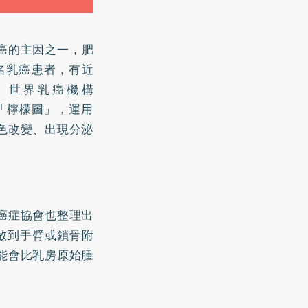
癌的主因之一，
肥
多名乳癌患者，有近
要。世界乳癌機構
張可愛的「檸檬圖」，運用
色改變、出現分泌
癌症協會也整理出
散到手臂或鎖骨附
能會比乳房原始腫