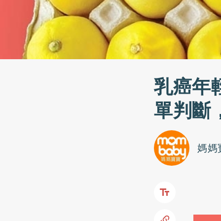
乳癌年
單判斷
媽媽