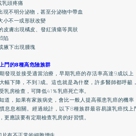
房或乳頭疼痛
頭出現不明分泌物，甚至分泌物中帶血
房大小不一或形狀改變
房的皮膚出現橘皮、發紅潰瘍等異狀
凹陷
房或腋下出現腫塊
上門的8種高危險族群
期發現並接受適當治療，早期乳癌的存活率高達9成以上
大幅下降，不到3成。這也就是為什麼，許多醫師都呼籲，
受乳房檢查，可降低41％乳癌死亡率。
知道，如果有家族病史，會比一般人提高罹患乳癌的機率
慣息息相關。經過統計，以下8種族群最容易讓乳癌找上
，更應該要有定期檢查乳房的好習慣。
房切片有不正常的細胞增生