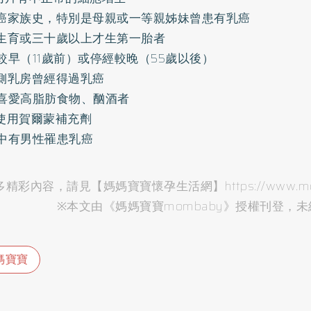
乳癌家族史，特別是母親或一等親姊妹曾患有乳癌
曾生育或三十歲以上才生第一胎者
經較早（11歲前）或停經較晚（55歲以後）
一側乳房曾經得過乳癌
食喜愛高脂肪食物、酗酒者
期使用賀爾蒙補充劑
族中有男性罹患乳癌
精彩內容，請見【媽媽寶寶懷孕生活網】https://www.momb
※本文由《媽媽寶寶mombaby》授權刊登，
媽寶寶