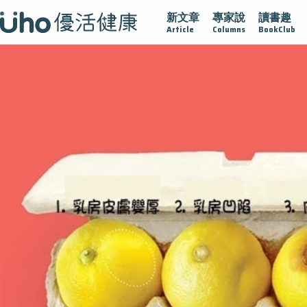
新文章
專家說
讀書趣
漸凍不孤單
愛不沾黏
守護腺在
疫情保衛戰
再生醫
Article
Columns
BookClub