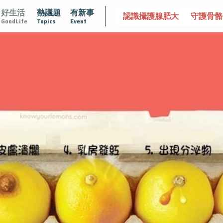
好生活
熱議題
有新事
學
愛的未來視
認識攝護腺肥大
守護骨骼健康
達文西
GoodLife
Topics
Event