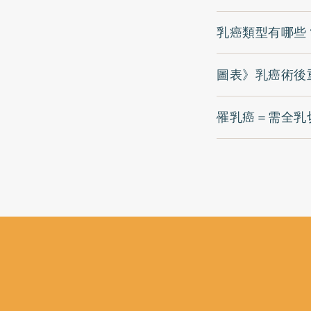
乳癌類型有哪些
圖表》乳癌術後
罹乳癌＝需全乳