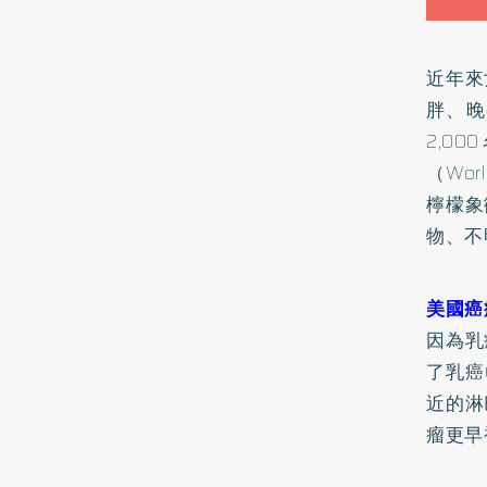
近年來
胖
、晚
2,
（Wor
檸檬象
物、不
美國癌
因為乳
了乳癌
近的淋
瘤更早