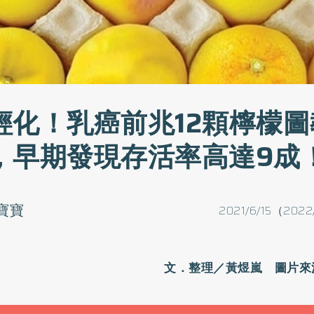
輕化！乳癌前兆12顆檸檬圖
，早期發現存活率高達9成
寶寶
2021/6/15（2022
文．整理／黃煜嵐 圖片來