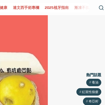
手術專欄
2025植牙指南
漸凍不孤單
愛不沾黏
守護腺
熱門話題
熱門話題
毒油
毒油
紅斑性狼瘡
紅斑性狼瘡
奇亞籽
奇亞籽