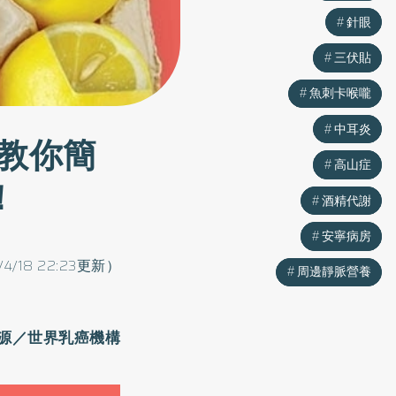
針眼
針眼
三伏貼
三伏貼
魚刺卡喉嚨
魚刺卡喉嚨
中耳炎
中耳炎
教你簡
高山症
高山症
！
酒精代謝
酒精代謝
安寧病房
安寧病房
/4/18 22:23更新）
周邊靜脈營養
周邊靜脈營養
源／世界
乳癌
機構