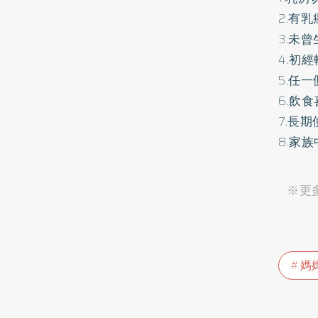
2.有
3.未
4.初
5.任
6.飲
7.長
8.家
※更多
媽