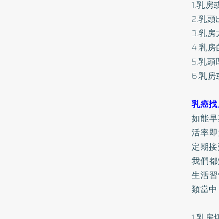
1.乳
2.乳
3.乳
4.乳
5.乳頭
6.乳
乳癌找
如能早
活率即
定期接
我們都
生活習
類當中
1.乳