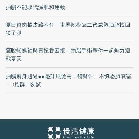
抽脂不能取代減肥和運動
夏日贅肉橘皮藏不住 車展辣模靠二代威塑抽脂找回
筷子腿
擺脫蝴蝶袖與貴妃香困擾 抽脂手術帶你一起魅力迎
戰夏天
抽脂瘦身超過●●毫升風險高，醫警告：不慎恐肺衰塞
「3族群」勿試