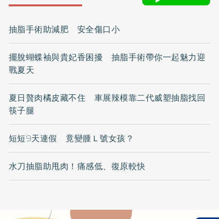
抽脂手術助減肥 安全傷口小
擺脫蝴蝶袖與貴妃香困擾 抽脂手術帶你一起魅力迎
戰夏天
夏日贅肉橘皮藏不住 車展辣模靠二代威塑抽脂找回
筷子腿
短短9天連假 竟變腫Ｌ號女孩？
水刀抽脂助甩肉！痛感低、復原較快