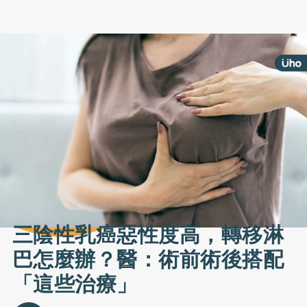
三陰性乳癌惡性度高，轉移淋
巴怎麼辦？醫：術前術後搭配
「這些治療」