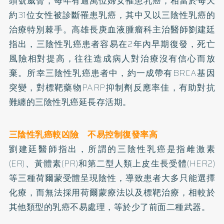
頭號威脅，每年有逾萬位婦女罹患乳癌，相當於每天
約31位女性被診斷罹患乳癌，其中又以三陰性乳癌的
治療特別棘手。高雄長庚血液腫瘤科主治醫師劉建廷
指出，三陰性乳癌患者容易在2年內早期復發，死亡
風險相對提高，往往造成病人對治療沒有信心而放
棄。所幸三陰性乳癌患者中，約一成帶有BRCA基因
突變，對標靶藥物PARP抑制劑反應率佳，有助對抗
難纏的三陰性乳癌延長存活期。
三陰性乳癌較凶險 不易控制復發率高
劉建廷醫師指出，所謂的三陰性乳癌是指雌激素
(ER)、黃體素(PR)和第二型人類上皮生長受體(HER2)
等三種荷爾蒙受體呈現陰性，導致患者大多只能選擇
化療，而無法採用荷爾蒙療法以及標靶治療，相較於
其他類型的乳癌不易處理，等於少了前面二種武器。