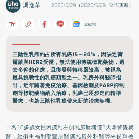
馮逸華
2026/5/29（2026/5/29 15:45更新）
追蹤訂閱
三陰性乳癌約占所有乳癌15～20%，因缺乏荷
爾蒙與HER2受體，無法使用傳統標靶藥物，過
去多仰賴化療，且復發與轉移風險高，被視為
最具挑戰性的乳癌類型之一。乳房外科醫師指
出，近年隨著免疫治療、基因檢測及PARP抑制
劑等標靶藥物納入治療，乳癌已逐步走向精準
醫療，也為三陰性乳癌帶來新的治療契機。
一名40多歲女性因摸到左側乳房腫塊僅3天即警覺就
醫，經衛生福利部豐原醫院乳房外科醫師林俊輝檢