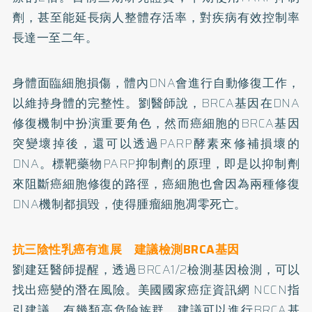
劑，甚至能延長病人整體存活率，對疾病有效控制率
長達一至二年。
身體面臨細胞損傷，體內DNA會進行自動修復工作，
以維持身體的完整性。劉醫師說，BRCA基因在DNA
修復機制中扮演重要角色，然而癌細胞的BRCA基因
突變壞掉後，還可以透過PARP
酵素
來修補損壞的
DNA。標靶藥物PARP抑制劑的原理，即是以抑制劑
來阻斷癌細胞修復的路徑，癌細胞也會因為兩種修復
DNA機制都損毀，使得腫瘤細胞凋零死亡。
抗三陰性乳癌有進展 建議檢測BRCA基因
劉建廷醫師提醒，透過BRCA1/2檢測基因檢測，可以
找出癌變的潛在風險。美國國家癌症資訊網 NCCN指
引建議，有幾類高危險族群，建議可以進行BRCA基