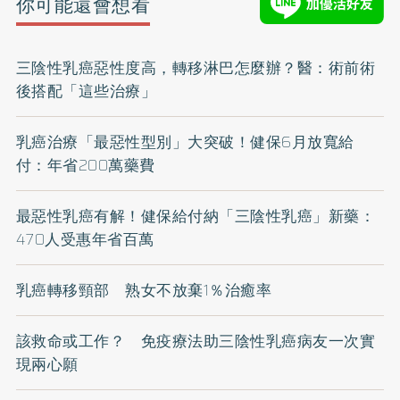
你可能還會想看
三陰性乳癌惡性度高，轉移淋巴怎麼辦？醫：術前術
後搭配「這些治療」
乳癌治療「最惡性型別」大突破！健保6月放寬給
付：年省200萬藥費
最惡性乳癌有解！健保給付納「三陰性乳癌」新藥：
470人受惠年省百萬
乳癌轉移頸部 熟女不放棄1％治癒率
該救命或工作？ 免疫療法助三陰性乳癌病友一次實
現兩心願