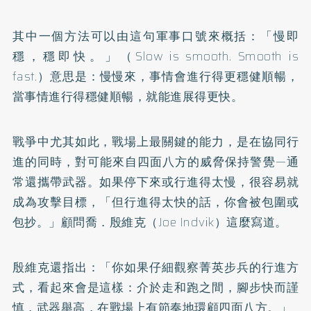
其中一個方法可以由這句軍事口號來概括：「慢即
穩，穩即快。」（Slow is smooth. Smooth is
fast.）意思是：慢慢來，事情會進行得更穩健順暢，
當事情進行得穩健順暢，就能進展得更快。
戰爭中尤其如此，戰場上最關鍵的能力，是在協同行
進的同時，對可能來自四面八方的威脅保持警覺—通
常還攜帶武器。如果停下來或行進得太慢，很容易就
成為攻擊目標，「但行進得太快的話，你會被包圍或
包抄。」顧問喬．殷維克（Joe Indvik）這麼寫道。
殷維克還指出：「你如果仔細觀察菁英步兵的行進方
式，看起來會是這樣：介於走和跑之間，腳步快而謹
慎，武器舉高，在戰場上有節奏地環顧四面八方。」