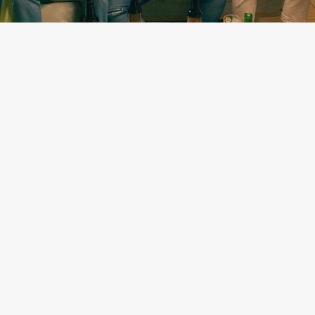
看球賽竟能復健大腦！最新研
究揭「每週看運動賽」老年憂
鬱風險降3成
中央社
2026/8/6（2026/8/6 16:16更新）
追蹤訂閱
老年憂鬱是長者常見的心理疾病之一，常見症
狀包括情緒低落、失去興趣、記憶力變差、反
應變慢、容易疲倦、無力感、食慾或睡眠改變
等。根據日本最新研究證實，每週1次透過螢幕
觀賽，可降低29%憂鬱風險；每月1～3次親臨