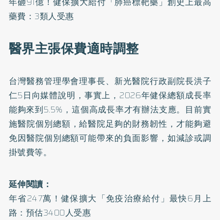
年砸91億！健保擴大給付「肺癌標靶藥」創史上最高
藥費：3類人受惠
醫界主張保費適時調整
台灣醫務管理學會理事長、新光醫院行政副院長洪子
仁5日向媒體說明，事實上，2026年健保總額成長率
能夠來到5.5%，這個高成長率才有辦法支應。目前實
施
醫院個別總額
，給醫院足夠的財務韌性，才能夠避
免因醫院個別總額可能帶來的負面影響，如減診或調
掛號費等。
延伸閱讀：
年省247萬！健保擴大「免疫治療給付」最快6月上
路：預估3400人受惠