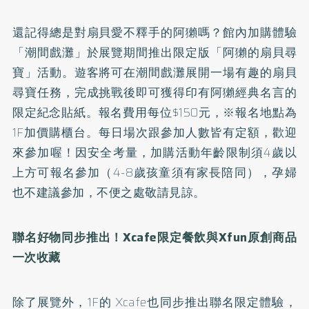
還記得總是對扇貝愛不釋手的阿獺嗎？館內加購體驗
「潮間戲灘」於展覽期間推出限定版「阿獺的扇貝尋
寶」活動。遊客將可在潮間戲灘展開一場有趣的扇貝
尋寶任務，完成挑戰後即可獲得印有阿獺經典名言的
限定紀念貼紙。報名費用每位$150元，※報名地點為
1F加價購櫃台。每日場次跟參加人數皆有定額，歡迎
來參加喔！因安全考量，加購活動年齡限制須4歲以
上方可報名參加（4-8歲孩童須有家長陪同），孕婦
也不建議參加，不便之處敬請見諒。
聯名好物同步推出！Xcafe
限定餐飲與
Xfun
原創商品
一次收藏
除了展覽外，1F的 Xcafe也同步推出聯名限定體驗，