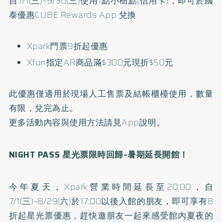
自7/1(三)~9/30(三)使用1點小樹點(信用卡)，即可於國
泰優惠CUBE Rewards App 兌換
Xpark門票9折起優惠
Xfun指定AR商品滿$300元現折$50元
此優惠僅適用於現場人工售票及結帳櫃檯使用，數量
有限，兌完為止。
更多活動內容與使用方法請見App說明。
NIGHT PASS 星光票限時回歸
~
暑期延長開館！
今年夏天，Xpark營業時間延長至20:00，自
7/1(三)~8/29(六)於17:00以後入館的朋友，即可享有8
折起星光票優惠，趕快邀朋友一起來感受館內夏夜的