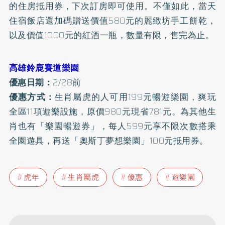
的住房抵用券，下次訂房即可使用。不僅如此，當天
住宿飯店還加碼贈送價值580元的麗緻坊手工餅乾，
以及價值1000元的紅酒一瓶，數量有限，售完為止。
高雄鈴鹿賽道樂園
優惠日期：
2/28前
優惠方式：
生肖屬虎的人可用199元暢遊樂園，爽玩
全區11項遊樂設施，原價980元現省781元。為其他生
肖也有「樂園暢遊券」，每人599元享不限次數搭乘
全園遊具，再送「奧斯丁夢想樂園」100元抵用券。
虎年
生肖屬虎
優惠
遊樂園