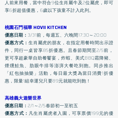
人前來用餐，當中符合9位生肖屬牛及2位屬虎，即可
享6折超值優惠，6歲以下孩童不計入此列。
桃園石門福華 HOVII KITCHEN
優惠日期：
3/31前，每週五、六晚間17:30～20:00
優惠方式：
生肖屬虎的朋友，在指定用餐時間出示證
件，同行一桌皆享85折優惠。且春節期間至2/5前，
更可享超豪華自助餐饗宴，炸蝦、美式BBQ霜降豬、
煙燻鮭魚、肋眼牛排等澎湃大餐吃到飽。同步推出
「紅包抽抽樂」活動，每日最大獎為當日消費1折優
惠，限量1組幸運兒只要89元就能吃到飽！
高雄義大遊樂世界
優惠日期：
2/1～2/5春節初一至初五
優惠方式：
凡生肖屬虎者入園，可享票價199元的優