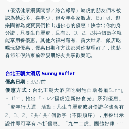
（優活健康網新聞部／綜合報導）屬虎的朋友們常被
認為禁忌多、喜事少，但今年各家飯店、Buffet、遊
樂園都為虎寶寶們推出超佛心的優惠！快拿出你的身
分證，只要生肖屬虎，且有2、0、2、2共4個數字就
能享用餐優惠。其他六福村還有、義大世界、飯店吃
喝玩樂優惠，優惠日期和方法都幫你整理好了，快趁
春節年假結束前帶親朋好友共享歡樂吧。
台北王朝大酒店 Sunny Buffet
優惠日期：
3/27前
優惠方式：
台北王朝大酒店吃到飽自助餐廳Sunny
Buffet，推出「2022福虎迎新好食光」系列優惠。
「虎年行大運」活動：凡生肖屬虎或身份證字號含有
2、0、2、2共4共4個數字（不限順序），用餐出示
證件即可享有75折優惠。「九牛二虎」團體好康：11