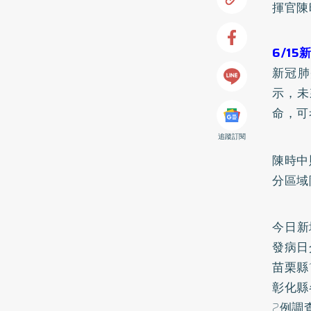
揮官陳
6/1
新冠肺
示，未
命，可
追蹤訂閱
陳時中
分區域
今日新
發病日
苗栗縣
彰化縣
2例調