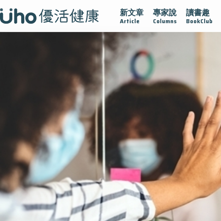
新文章
專家說
讀書趣
腺在
疫情保衛戰
再生醫學
愛的未來視
認識攝護腺肥
Article
Columns
BookClub