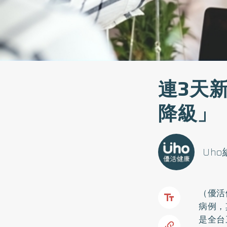
連3天
降級」
Uh
（優活
病例，
是全台