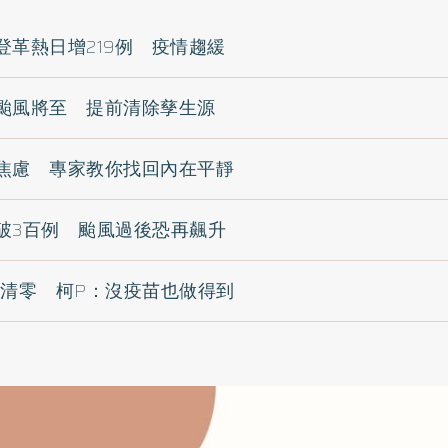
登革熱日增219例 疫情趨緩
颱風將至 提前清除孳生源
焦慮 專家教你找回內在平靜
破3百例 颱風過後恐再飆升
望清零 柯P：沒疫苗也做得到