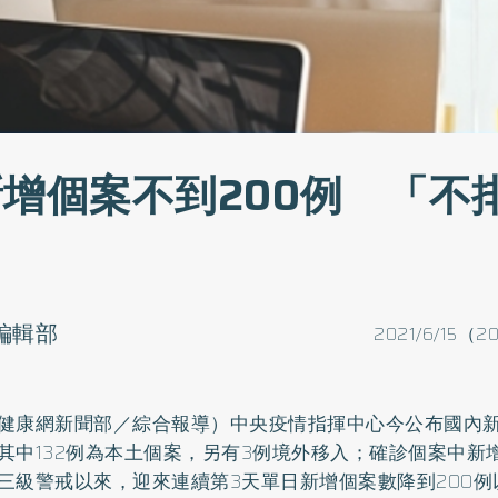
新增個案不到200例 「不
o編輯部
2021/6/15（2
健康網新聞部／綜合報導）中央疫情指揮中心今公布國內新
其中132例為本土個案，另有3例境外移入；確診個案中新
三級警戒以來，迎來連續第3天單日新增個案數降到200