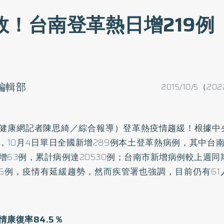
效！台南登革熱日增219例
o編輯部
2015/10/5（202
健康網記者陳思綺／綜合報導）登革熱疫情趨緩！根據中
，10月4日單日全國新增289例本土登革熱病例，其中台南
增63例，累計病例達20530例；台南市新增病例較上週同
5例，疫情有延緩趨勢，然而疾管署也強調，目前仍有61
情康復率84.5％