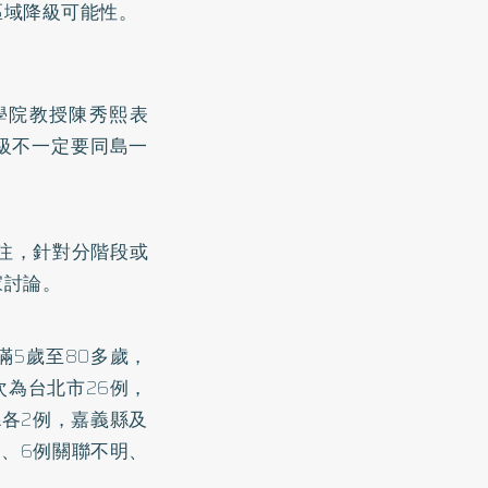
區域降級可能性。
學院教授陳秀熙表
級不一定要同島一
注，針對分階段或
家討論。
滿5歲至80多歲，
次為台北市26例，
縣各2例，嘉義縣及
源、6例關聯不明、