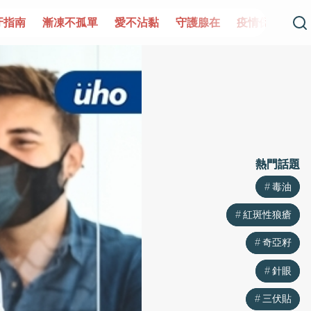
凍不孤單
愛不沾黏
守護腺在
疫情保衛戰
再生醫學
熱門話題
熱門話題
毒油
毒油
紅斑性狼瘡
紅斑性狼瘡
奇亞籽
奇亞籽
針眼
針眼
三伏貼
三伏貼