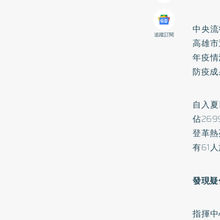
中央流
追蹤訂閱
高雄市
年疫情
防疫成
自入夏
佔26
登革熱
有61
發現疑
指揮中