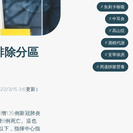
魚刺卡喉嚨
魚刺卡喉嚨
中耳炎
中耳炎
高山症
高山症
酒精代謝
酒精代謝
排除分區
安寧病房
安寧病房
周邊靜脈營養
周邊靜脈營養
022/3/15 3:6更新）
增135例新冠肺炎
增8例死亡。這也
例以下，指揮中心指