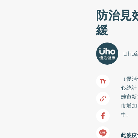
防治見
緩
Uh
（優活
心統計
雄市新
市增加
中。
此波疫