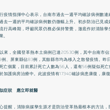
行疫情指揮中心表示，台南市過去一週平均確診病例數連
過去一週的平均確診病例數仍微幅上升。初步防治已見成
流行高峰期，呼籲民眾仍務必保持警覺，澈底作好清除孳
果。
以來，全國登革熱本土病例已達20530例，其中台南市佔1
99例、屏東縣佔83例，其餘縣市均為移入之散發疫情。昨
死亡個案，目前累計死亡人數為56人，還有56例疑似死
人於加護病房治療中。此波疫情有17340確診病患康復，康復
似症狀 應立即就醫
心提醒，清除病媒孳生源才是防治登革熱最根本的方法，