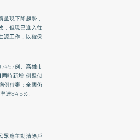
續呈現下降趨勢，
效，但現已進入往
生源工作，以確保
7497例、高雄市
日同時新增1例疑似
亡病例待審；全國仍
率達84.5％。
民眾應主動清除戶