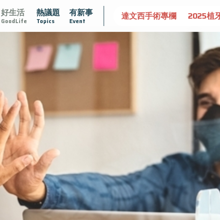
好生活
熱議題
有新事
大
守護骨骼健康
達文西手術專欄
2025植牙指南
漸
GoodLife
Topics
Event