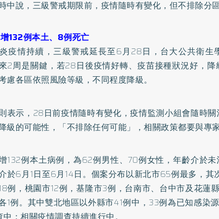
時中說，三級警戒期限前，疫情隨時有變化，但不排除分
5新增132例本土、8例死亡
炎疫情持續，三級警戒延長至6月28日，台大公共衛生
來2周是關鍵，若28日後疫情好轉、疫苗接種狀況好，降
考慮各區依照風險等級，不同程度降級。
則表示，28日前疫情隨時有變化，疫情監測小組會隨時關
降級的可能性，「不排除任何可能」，相關政策都要與專
增132例本土病例，為62例男性、70例女性，年齡介於未
介於6月1日至6月14日。個案分布以新北市65例最多，其
18例，桃園市12例，基隆市3例，台南市、台中市及花蓮
各1例。其中雙北地區以外縣市41例中，33例為已知感染
查中；相關疫情調查持續進行中。