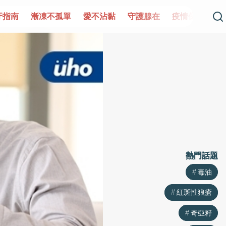
牙指南
漸凍不孤單
愛不沾黏
守護腺在
疫情保衛戰
熱門話題
熱門話題
毒油
毒油
紅斑性狼瘡
紅斑性狼瘡
奇亞籽
奇亞籽