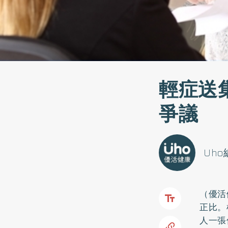
輕症送
爭議
Uh
（優活
正比。
人一張