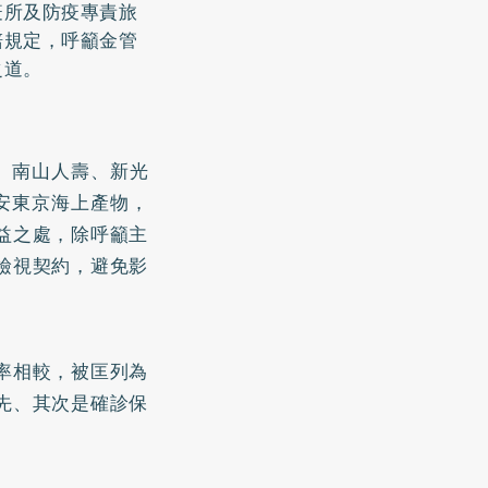
疫所及防疫專責旅
賠規定，呼籲金管
之道。
、南山人壽、新光
安東京海上產物，
益之處，除呼籲主
檢視契約，避免影
率相較，被匡列為
先、其次是確診保