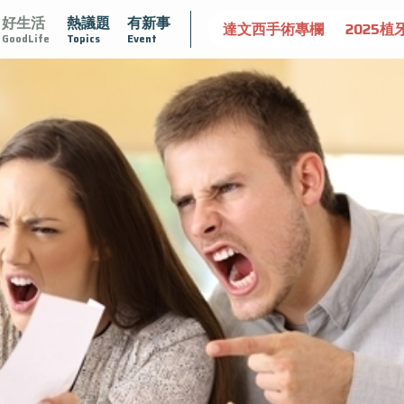
好生活
熱議題
有新事
認識攝護腺肥大
守護骨骼健康
達文西手術專欄
2025植
GoodLife
Topics
Event