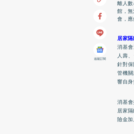
離人數
館，無
會，應
居家隔
消基會
人壽、
追蹤訂閱
針對保
管機關
響自身
消基會
居家隔
險金加