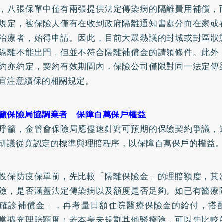
，八張保單中僅有兩張提供法定傳染病的隔離費用補償，
規定，被保險人僅有在收到政府隔離通知書處分而在家或
治療者，始得申請。因此，目前大眾熱議的封城或封區狀
隔離不能出門，但並不符合隔離補償金的請領條件。此外
約亦約定，契約有效期間內，保險公司僅限對同一法定傳
宜注意續保的相關規定。
籲保險局協調業者 保障百萬保戶權益
呼籲，金管會保險局應儘速針對可預期的保險契約爭議，
研議從寬認定的標準與理賠程序，以保障百萬保戶的權益
投保防疫保單前，先比較「隔離保險金」的理賠額度，其
險，是否涵蓋法定傳染病以及額度是否足夠。如已有醫療
確診補償金」，再考量日額住院醫療保險金的給付，搭
當擴充理賠額度；若本身未規劃其他醫療險，可以先比較