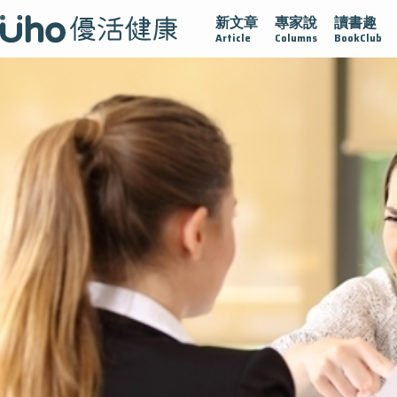
新文章
專家說
讀書趣
沾黏
守護腺在
疫情保衛戰
再生醫學
愛的未來視
Article
Columns
BookClub