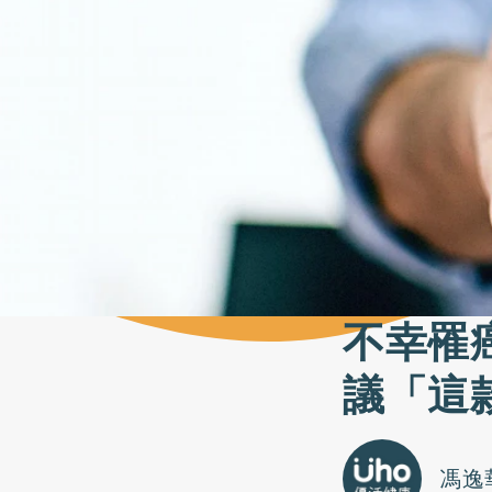
不幸罹
議「這
馮逸