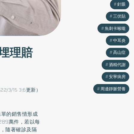
針眼
針眼
三伏貼
三伏貼
魚刺卡喉嚨
魚刺卡喉嚨
中耳炎
中耳炎
埋理賠
高山症
高山症
酒精代謝
酒精代謝
安寧病房
安寧病房
周邊靜脈營養
周邊靜脈營養
022/3/15 3:6更新）
保單的銷售情形成
289萬件，若以每
出，隨著確診及隔