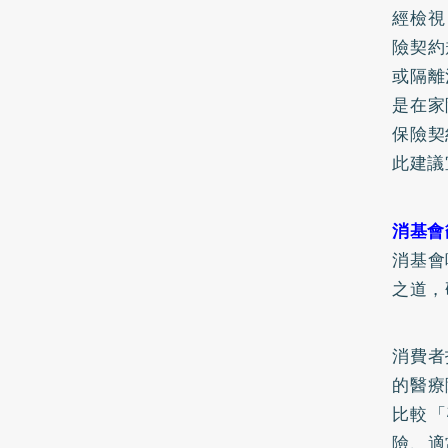
經檢視
險契約
或隔離
是在家
保險契
此建議
消基會
消基會
之道，
消費者
的醫療
比較「
險、適