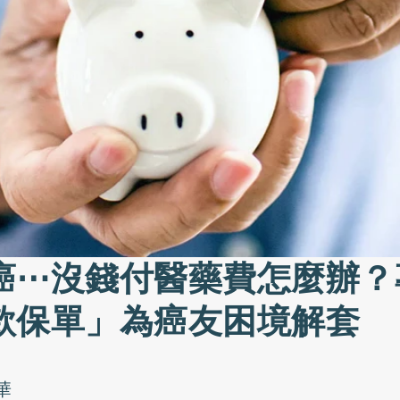
癌⋯沒錢付醫藥費怎麼辦？
款保單」為癌友困境解套
華