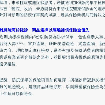
暴增，未來輕症或無症狀患者，若被送到加強版的集中檢
法被「醫院」收治，未必能符合申請住院醫療保險金的理
針對可預期的防疫保單契約爭議，邀集保險業者共商解決
離風險高於確診 商品選擇以隔離補償保險金優先
近期抽樣檢視國內8份以防疫為訴求保單，包含國泰人壽
台灣人壽365、富邦產險、旺旺友聯產險、兆豐產物、新
障內容、理賠規定進行檢視，是否有損及保險消費者的權
應邀集業者研究解決之道外，並提醒消費者投保前應預先
投保權益。
提醒，防疫保單的保險項目如何選擇，與確診新冠肺炎機
離的風險較大，建議商品比較順序，以隔離補償保險金為
上住院日額保險金。