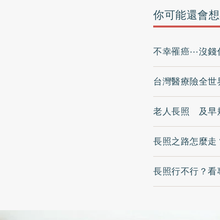
你可能還會想
不幸罹癌⋯沒錢
台灣醫療險全世
老人長照 及早
長照之路怎麼走
長照行不行？看