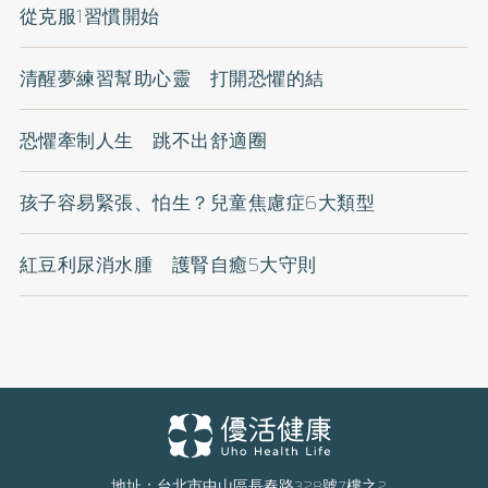
從克服1習慣開始
清醒夢練習幫助心靈 打開恐懼的結
恐懼牽制人生 跳不出舒適圈
孩子容易緊張、怕生？兒童焦慮症6大類型
紅豆利尿消水腫 護腎自癒5大守則
地址：台北市中山區長春路328號7樓之2