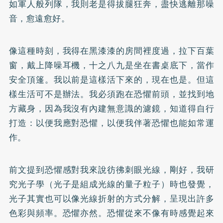
如軍人般列隊，我則老是得拔腿狂奔，盡快逃離那噪
音，愈遠愈好。
像這種時刻，我得在黑漆漆的房間裡度過，拉下百葉
窗，戴上降噪耳機，十之八九是坐在書桌底下，當作
安全頂篷。我以前是這樣活下來的，現在也是。但這
樣生活可不是辦法。我必須跑在恐懼前頭，並找到地
方藏身，因為我沒有內建無意識的濾鏡，知道得自行
打造：以便我應對恐懼，以便我伴著恐懼也能如常運
作。
前文提到恐懼感對我來說彷彿刺眼光線，剛好，我研
究光子學（光子是組成光線的量子粒子）時也發覺，
光子其實也可以像光線折射的方式分解，呈現出許多
色彩與頻率。恐懼亦然。恐懼從來不像有時感覺起來