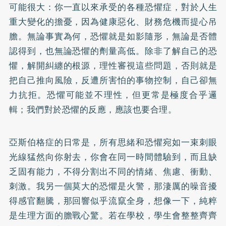
可能很大：你一直以來承受的各種恐懼症，對於人生
重大變化的擔憂，因為健康惡化、財務危機而提心吊
膽。無論事實為何，恐懼就是如影隨形，無論是否體
認得到，也無論恐懼的劑量高低。除非了解自己的恐
懼，解開糾纏的根源，理性審視這些問題，否則就是
把自己推向風險，反遭所害怕的事物控制，自己卻無
力抗拒。恐懼可能並不理性，但更常是極度合乎邏
輯；我們對於恐懼的反應，應該也要合理。
亞斯伯格症的日常是，所有思緒和恐懼宛如一束刺眼
光線猛然向你射去，你會在同一時間體驗到，而且缺
乏固有能力，不得分割出不同的情緒、焦慮、衝動、
刺激。我另一個莫大的恐懼是火警，那淒厲的噪音擾
得感官翻騰，那回響似乎流竄全身，想像一下，純粹
是生理方面的膽戰心驚。若在學校，學生會整整齊齊