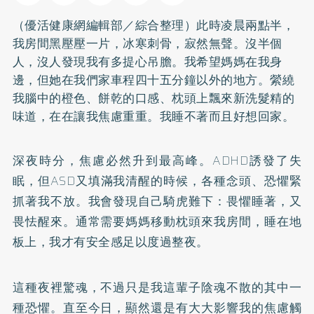
（優活健康網編輯部／綜合整理）此時凌晨兩點半，
我房間黑壓壓一片，冰寒刺骨，寂然無聲。沒半個
人，沒人發現我有多提心吊膽。我希望媽媽在我身
邊，但她在我們家車程四十五分鐘以外的地方。縈繞
我腦中的橙色、餅乾的口感、枕頭上飄來新洗髮精的
味道，在在讓我焦慮重重。我睡不著而且好想回家。
深夜時分，焦慮必然升到最高峰。ADHD誘發了
失
眠
，但ASD又填滿我清醒的時候，各種念頭、恐懼緊
抓著我不放。我會發現自己騎虎難下：畏懼睡著，又
畏怯醒來。通常需要媽媽移動枕頭來我房間，睡在地
板上，我才有安全感足以度過整夜。
這種夜裡驚魂，不過只是我這輩子陰魂不散的其中一
種恐懼。直至今日，顯然還是有大大影響我的焦慮觸