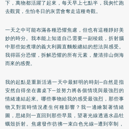
下，萬物都活躍了起來，每天早上七點半，我匆忙跑
去觀賞，生怕冬日的灰雲會奪走這種奇觀。
一天之中可能布滿各種恐懼焦慮，但也有這種靜好美
妙的時分。我本能上知道自己需要一副稜鏡，折射腦
中那些如煮壞的義大利圓直麵般纏結的想法與感受。
我得區分恐懼，拆解恐懼的所有元素，釐清排山倒海
而來的感覺。
我的起點是重新活過一天中最鮮明的時刻─自然是指
安然自得坐在書桌下─並努力將各個情境與最強烈的
情緒連結起來。哪些事物給我的感受最強烈，那些事
物又對當時情況產生何種影響？我一邊繪製著情緒
圖，思緒則一直回到那些早晨，望著光線透過水晶牡
蠣殼折射。焦慮發作彷彿一束白色光線─遭到宰制，