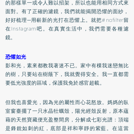
的那樣單一或令人難以招架，所以也能用相同方式來
面對。有了正確的濾鏡，我們就能揭開恐懼的面紗，
好好梳理─用嶄新的光打在恐懼上。就把#nofilter留
在Instagram吧。在真實生活中，我們需要各種濾
鏡。
恐懼如光
影和光，素來都教我著迷不已。家中有棵我迷戀無比
的樹，只要站在樹蔭下，我就覺得安全。我一直都需
要低光強度的區域，保護我免於感官超載。
但我也喜愛光，因為光的屬性而心花怒放。媽媽的臥
室窗臺擺了一只水晶牡蠣殼，陽光經殼反射，原本蘊
藉的天然寶藏便充盈整間房，分解成七彩光譜：頂端
是鋒銳如刺的紅，底部是祥和寧靜的紫藍。在這當