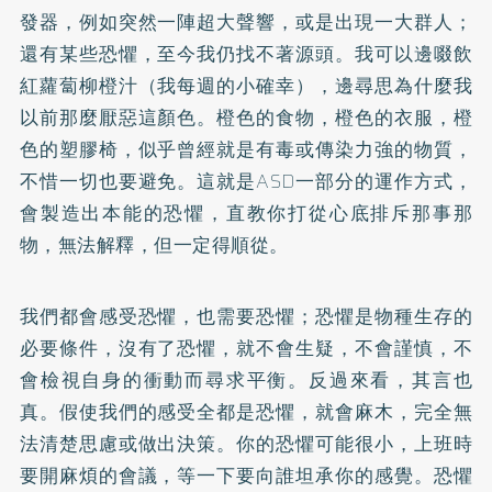
發器，例如突然一陣超大聲響，或是出現一大群人；
還有某些恐懼，至今我仍找不著源頭。我可以邊啜飲
紅蘿蔔柳橙汁（我每週的小確幸），邊尋思為什麼我
以前那麼厭惡這顏色。橙色的食物，橙色的衣服，橙
色的塑膠椅，似乎曾經就是有毒或傳染力強的物質，
不惜一切也要避免。這就是ASD一部分的運作方式，
會製造出本能的恐懼，直教你打從心底排斥那事那
物，無法解釋，但一定得順從。
我們都會感受恐懼，也需要恐懼；恐懼是物種生存的
必要條件，沒有了恐懼，就不會生疑，不會謹慎，不
會檢視自身的衝動而尋求平衡。反過來看，其言也
真。假使我們的感受全都是恐懼，就會麻木，完全無
法清楚思慮或做出決策。你的恐懼可能很小，上班時
要開麻煩的會議，等一下要向誰坦承你的感覺。恐懼