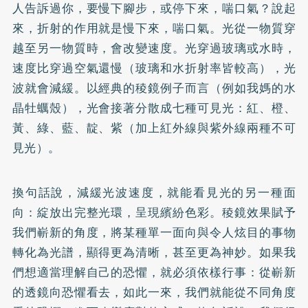
人告訴過你，要慢下腳步，或停下來，喘口氣？說起
來，折射的作用就是慢下來，喘口氣。光從一物質穿
越至另一物質時，會改變速度。光穿過玻璃或水時，
速度比穿過空氣還慢（玻璃和水折射率皆較高），光
波就會減緩。以經典的稜鏡例子而言（例如我媽的水
晶牡蠣殼），光會接著分散成七種可見光：紅、橙、
黃、綠、藍、靛、紫（加上紅外線與紫外線兩種不可
見光）。
換句話說，減緩光波速度，就能看見光的另一種面
向：綻放出完整光環，呈現繽紛色彩。稜鏡效果賦予
我們嶄新的角度，將某種單一面向與令人炫目的事物
轉化為光譜，顯得更為清晰，甚至更為神妙。如果我
們想適當理解自己的恐懼，就必須依樣行事：從嶄新
的透鏡向恐懼看去，如此一來，我們就能從不同角度