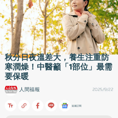
秋分日夜溫差大，養生注重防
寒潤燥！中醫籲「1部位」最需
要保暖
人間福報
2025/9/22
追蹤訂閱