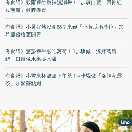
有食譜》穀雨養生重祛濕消暑！2步驟自製「四神紅
豆煎餅」健脾養胃
有食譜》小暑好熱沒食慾？來碗「小黃瓜捲沙拉」加
希臘優格更開胃
有食譜》驚蟄養生必吃萵筍！3步驟做「涼拌萵筍
絲」口感像水果脆又甜
有食譜》小雪來杯溫熱下午茶！4步驟做「洛神花露
茶」加紫蘇點綴