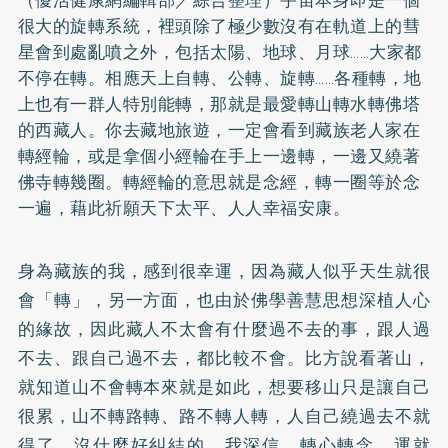
很大的旋轉系統，裡頭除了極少數沒有在軌道上的彗
星會到處亂噴之外，包括太陽、地球、月球……大家都
不停在轉。相應天上自轉、公轉、旋轉……各種轉，地
上也有一群人特別能轉，那就是最愛轉山轉水轉佛塔
的西藏人。你去藏地旅遊，一定會看到藏族老人家在
轉經輪，或是拿個小經輪在手上一邊轉，一邊又繞著
佛寺轉幾圈。轉經輪的意思就是念經，轉一圈等於念
一遍，藉此祈願天下太平、人人幸福安康。
身為藏族的我，感到很幸運，因為藏人似乎天生就很
會「轉」，另一方面，也由於佛學善慧思想深植人心
的緣故，因此藏人不太會有什麼過不去的事，跟人過
不去、跟自己過不去，都比較不會。比方說看著山，
就知道山不會轉本來就是如此，想要移山只是讓自己
很累，山不轉路轉、路不轉人轉，人自己繞過去不就
得了，沒什麼好糾結的。我深信，轉心轉念，運就