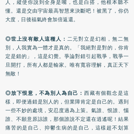
人，縱使你說到全身是嘴，也是白搭，他根本聽不
懂。還是交由宇宙最高智慧來決斷吧！被黑了，你仍
大度，日後福氣終會加倍返還。
◎世上沒有敵人這種人：
二元對立是幻相，無二無
別，人我實為一體才是真的。「我絕對是對的，你肯
定是錯的」，這是幻覺。爭論對錯引起戰爭，戰爭一
旦開打，所有人都是輸家。唯有寬容理解，真正天下
無敵！
◎放下恨意，不為別人為自己：
西藏有個觀念是這
樣，即便過錯是別人的，但業障肯定是自己的。遇到
一些不妙的處境，安忍度過為上策。氣誰、恨誰、惱
誰、不願意原諒誰，那個誰說不定還在逍遙呢！結果
痛苦的是自己、抑鬱生病的是自己，這樣超不划算