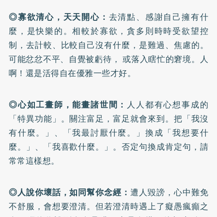
◎寡欲清心，天天開心：
去清點、感謝自己擁有什
麼，是快樂的。相較於寡欲，貪多則時時受欲望控
制，去計較、比較自己沒有什麼，是難過、焦慮的。
可能忿忿不平、自覺被虧待， 或落入瞎忙的窘境。人
啊！還是活得自在優雅一些才好。
◎心如工畫師，能畫諸世間：
人人都有心想事成的
「特異功能」。關注富足，富足就會來到。把「我沒
有什麼。」、「我最討厭什麼。」換成「我想要什
麼。」、「我喜歡什麼。」。否定句換成肯定句，請
常常這樣想。
◎人說你壞話，如同幫你念經：
遭人毀謗，心中難免
不舒服，會想要澄清。但若澄清時遇上了癡愚瘋癲之