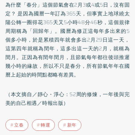
為什麼「春分」這個節氣會在2月3或4或5日，沒有固
定？ 是因為國曆一年訂為365天，但事實上地球繞太
陽公轉一圈得花365天又5小時48分46秒，這個規律
周期稱為「回歸年」。國曆為修正這每年多出來的5
個多小時，於是累積四年就會多出2月29日這一天，
這第四年就稱為閏年，這多出這一天的2月，就稱為
閏月。正因為有閏年閏月，且節氣每年都往後頭推遲
幾小時的緣故，所以不只是春分，所有節氣年年在國
曆上起始的時間點都略有差異。
（本文摘自／靜心・淨心：52周的修煉，一年後與完
美的自己相遇／時報出版）
立春
轉運
新年