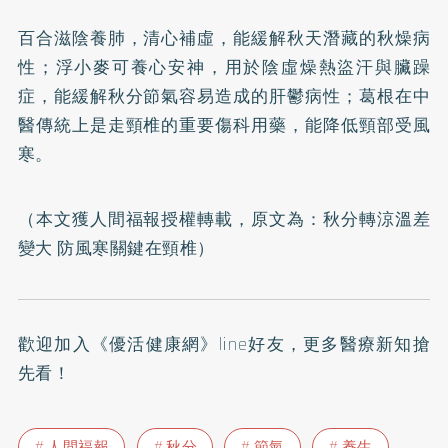
百合滋陰養肺，清心補虛，能緩解秋天潛藏的秋燥病
性；浮小麥可養心安神，用於陰虛燥熱盜汗與臟躁
症，能緩解秋分節氣容易造成的肝鬱病性；葛根在中
醫傳統上是走頸椎的重要傷科用藥，能降低頸部受風
寒。
（本文獲人間福報授權轉載，原文為：
秋分轉涼溫差
變大 防風寒關鍵在頸椎
）
歡迎加入
《優活健康網》line好友
，更多醫療新知搶
先看！
人間福報
秋分
節氣
養生