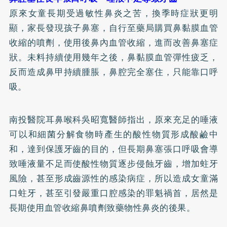
原來女童長期受過敏性鼻炎之苦，換季時症狀更明
顯，家長發現孩子鼻塞，自行至藥局購買鼻黏膜血管
收縮的噴劑，使用後鼻內血管收縮，進而改善鼻塞症
狀。未料持續使用幾年之後，鼻黏膜血管彈性疲乏，
反而造成鼻甲持續腫脹，鼻腔完全塞住，只能靠口呼
吸。
南投醫院耳鼻喉科吳昭寬醫師指出，原來充足的唾液
可以和細菌分解食物時產生的酸性物質形成酸鹼中
和，達到保護牙齒的目的，但長期鼻塞張口呼吸會導
致唾液量不足而使酸性物質逐步侵蝕牙齒，增加蛀牙
風險，甚至形成齒源性的感染病症，所以造成女童滿
口蛀牙，甚至引發嚴重口腔感染的罪魁禍首，居然是
長期使用血管收縮鼻噴劑致藥物性鼻炎的後果。