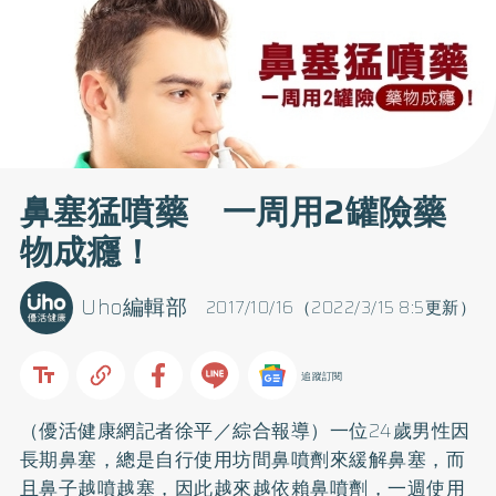
鼻塞猛噴藥 一周用2罐險藥
物成癮！
Uho編輯部
2017/10/16（2022/3/15 8:5更新）
追蹤訂閱
（優活健康網記者徐平／綜合報導）一位24歲男性因
長期鼻塞，總是自行使用坊間鼻噴劑來緩解鼻塞，而
且鼻子越噴越塞，因此越來越依賴鼻噴劑，一週使用