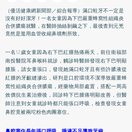
（優活健康網新聞部／綜合報導）滿口
蛀牙
不一定是
沒有好好潔牙！一名女童因為下巴嚴重蜂窩性組織炎
合併膿瘍就醫，在醫師抽絲剝繭之下，最後查到元兇
竟然是濫用血管收縮鼻噴劑所致。
一名12歲女童因為右下巴紅腫熱痛兩天，前往衛福部
南投醫院耳鼻喉科就診，觸診時醫師發現右下巴明顯
腫脹，請女童張口，發現她滿口蛀牙且有些許膿液從
紅腫的牙齦縫滲出，研判是口腔環境不潔導致嚴重蜂
窩性組織炎合併膿瘍，經藥物局部處置，搭配一周高
效價抗生素治療後，回診時下巴腫痛明顯改善，但醫
師注意到女童就診時都只能張口呼吸，檢查發現女童
鼻腔竟被兩坨粉色肉團塞住。
鼻腔塞住長年張口呼吸 唾液不足導致牙齒