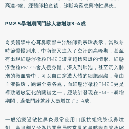
高達2罐。經醫師檢查後，診斷為罹患藥物性鼻炎。
PM2.5暴增期間門診人數增加3~4成
奇美醫學中心耳鼻喉部主治醫師劉宗瑋表示，當秋冬
時節慢慢到來，中南部又進入了空汙的高峰期，甚至
有出現細懸浮微粒PM2.5濃度超標紫爆的情形。細懸
浮微粒PM2.5會入侵身體，深入到肺泡，甚至沉入肺
泡的微血管中，可以自由穿透人體的細胞組織，藉由
血液循環，跑遍全身各處，而細懸浮微粒PM2.5更是
導致過敏惡化的關鍵之一，經統計發現在PM2.5暴增
期間，過敏門診就診人數增加了3~4成。
一般治療過敏性鼻炎最常使用口服抗組織胺或鼻噴
劑，鼻噴劑又分為坊間藥局較常見的鼻黏膜血管收縮