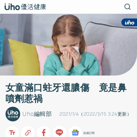
女童滿口蛀牙還膿傷 竟是鼻
噴劑惹禍
Uho編輯部
2021/1/4（2022/3/15 3:24更新）
追蹤訂閱