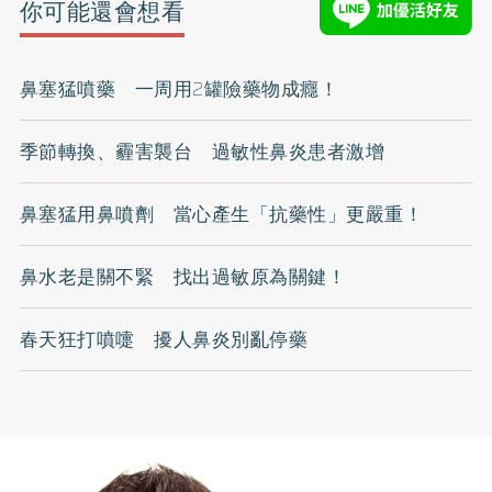
你可能還會想看
鼻塞猛噴藥 一周用2罐險藥物成癮！
季節轉換、霾害襲台 過敏性鼻炎患者激增
鼻塞猛用鼻噴劑 當心產生「抗藥性」更嚴重！
鼻水老是關不緊 找出過敏原為關鍵！
春天狂打噴嚏 擾人鼻炎別亂停藥