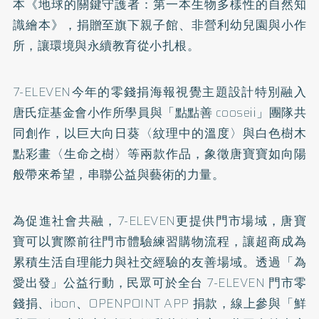
本《地球的關鍵守護者：第一本生物多樣性的自然知
識繪本》，捐贈至旗下親子館、非營利幼兒園與小作
所，讓環境與永續教育從小扎根。
7-ELEVEN今年的零錢捐海報視覺主題設計特別融入
唐氏症基金會小作所學員與「點點善 cooseii」團隊共
同創作，以巨大向日葵〈紋理中的溫度〉與白色樹木
點彩畫〈生命之樹〉等兩款作品，象徵唐寶寶如向陽
般帶來希望，串聯公益與藝術的力量。
為促進社會共融，7-ELEVEN更提供門市場域，唐寶
寶可以實際前往門市體驗練習購物流程，讓超商成為
累積生活自理能力與社交經驗的友善場域。透過「為
愛出發」公益行動，民眾可於全台 7-ELEVEN 門市零
錢捐、ibon、OPENPOINT APP 捐款，線上參與「鮮