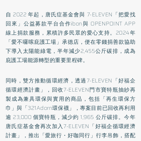
自 2022 年起，唐氏症基金會與 7-ELEVEN「把愛找
回來」公益募款平台合作ibon與 OPENPOINT APP
線上捐款服務，累積許多民眾的愛心支持。2024年
「愛不囉嗦庇護工場」承德店，便在零錢捐善款協助
下導入太陽能綠電，半年減少2,455公斤碳排，成為
庇護工場能源轉型的重要里程碑。
同時，雙方推動循環經濟，透過7-ELEVEN「好福企
循環經濟計畫」，回收7-ELEVEN門市寶特瓶抽紗再
製成為兼具環保與實用的商品，包括「再生環保方
巾」與「321Adorn環保襪」，專案目前已回收再利用
逾 23,000 個寶特瓶，減少約 1,965 公斤碳排。今年
唐氏症基金會再次加入7-ELEVEN「好福企循環經濟
計畫」，推出「愛旅行・好咖同行」行李吊飾，搭配