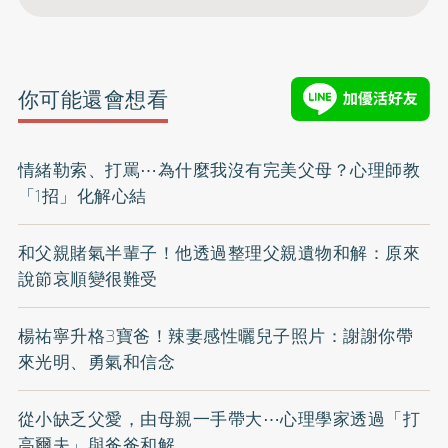
你可能還會想看
情緒勒索、打罵⋯為什麼我沒有完美父母？心理師教
「1招」化解心結
和父親賭氣半輩子！他透過整理父親遺物和解：原來
說節哀順變很難受
楊祐寧升格3寶爸！辣妻感性曬兒子照片：謝謝你帶
來光明、勇氣和信念
從小缺乏父愛，由母親一手帶大⋯心理學家透過「打
高爾夫」與爸爸和解