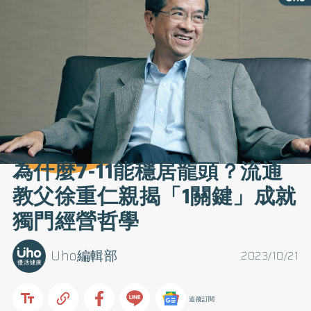
為什麼7-11能穩居龍頭？流通
教父徐重仁親揭「1關鍵」成就
獨門經營哲學
Uho編輯部
2023/10/21
追蹤訂閱