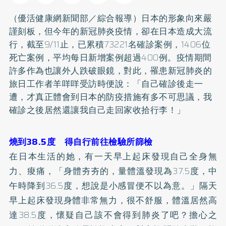
（優活健康網新聞部／綜合報導）日本的形象向來嚴
謹刻板，但今年的新冠肺炎疫情，卻在日本造成大流
行，截至9/11止，已累積73221名確診案例，1406位
死亡案例，平均每日新增案例超過400例。疫情期間
許多作為也讓外人跌破眼鏡，對此，罹患新冠肺炎的
旅日工作者羊咩咩受訪時便說：「自己確診後走一
遭，才真正體會到日本的防疫措施有多不可思議，我
確診之後居然還讓我自己走回家收拾行李！」
燒到38.5度 得自行前往檢驗所篩檢
在日本生活的她，有一天早上起床發現自己全身無
力、痠痛，「身體夯夯的，量體溫發現為37.5度，中
午時降到36.5度，想說是小感冒便不以為意。」隔天
早上起床發現身體非常無力，很不舒服，體溫居然高
達38.5度，懷疑自己該不會得到肺炎了吧？擔心之