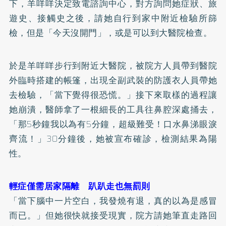
下，羊咩咩決定致電諮詢中心，對方詢問她症狀、旅
遊史、接觸史之後，請她自行到家中附近檢驗所篩
檢，但是「今天沒開門」，或是可以到大醫院檢查。
於是羊咩咩步行到附近大醫院，被院方人員帶到醫院
外臨時搭建的帳篷，出現全副武裝的防護衣人員帶她
去檢驗，「當下覺得很恐慌。」接下來取樣的過程讓
她崩潰，醫師拿了一根細長的工具往鼻腔深處捅去，
「那5秒鐘我以為有5分鐘，超級難受！口水鼻涕眼淚
齊流！」30分鐘後，她被宣布確診，檢測結果為陽
性。
輕症僅需居家隔離 趴趴走也無罰則
「當下腦中一片空白，我發燒有退，真的以為是感冒
而已。」但她很快就接受現實，院方請她筆直走路回