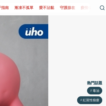
單
愛不沾黏
守護腺在
疫情保衛戰
再生醫學
愛的未
熱門話題
熱門話題
毒油
毒油
紅斑性狼瘡
紅斑性狼瘡