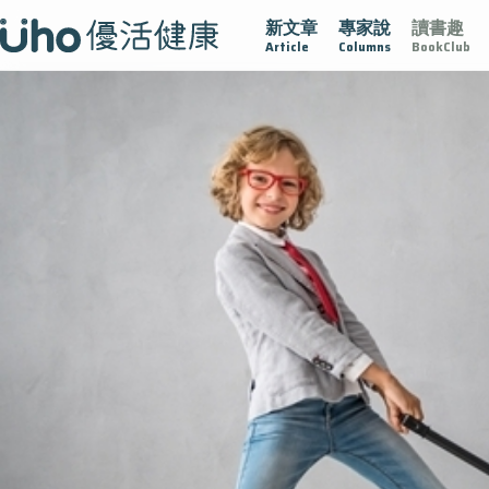
新文章
專家說
讀書趣
疫情保衛戰
再生醫學
愛的未來視
認識攝護腺肥大
Article
Columns
BookClub