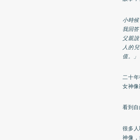
小時候
我回答
父親說
人的兒
值。」
二十年
女神像
看到自
很多人
神像，