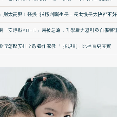
」別太高興！醫授3指標判斷生長：長太慢長太快都不好
揭「安靜型ADHD」易被忽略，升學壓力恐引發自傷警
暑假怎麼安排？教養作家教「1招規劃」比補習更充實