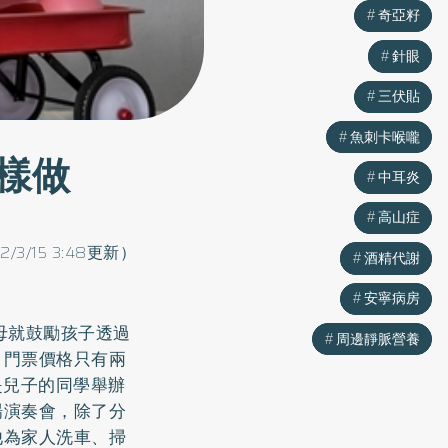
奇亞籽
奇亞籽
針眼
針眼
三伏貼
三伏貼
魚刺卡喉嚨
魚刺卡喉嚨
樣做
中耳炎
中耳炎
高山症
高山症
2/3/15 3:48更新）
酒精代謝
酒精代謝
安寧病房
安寧病房
母就鼓勵孩子透過
周邊靜脈營養
周邊靜脈營養
，門票價格只有兩
是兒子的同學舉辦
場演奏會，除了分
他為家人洗車、掃