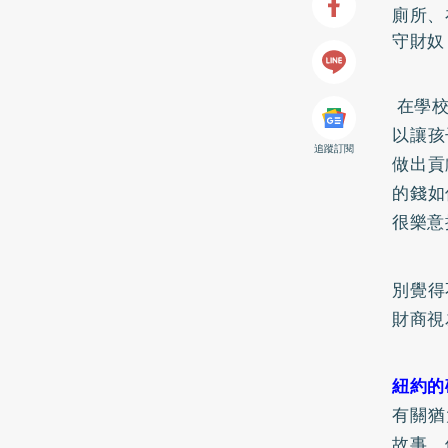
廁所、
守財奴
在學校
以讓孩
追蹤訂閱
做出貢
的錢如
很樂意
別覺得
財商視
紐約的
有關猶
故事，