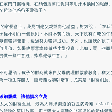
在家門口擺地攤、在麵包店幫忙促銷等用汗水換回的報酬
？難道他爸爸不愛孩子？
的家長會上，我見到他父親並向他請益，對方說：「在我
子從小明白一個原則：不能不勞而獲。天下沒有白吃的午
獻而獲得報償，透過努力獲得成功。另外，也讓我的孩子
何升值。如果他願意拿錢做些小型投資，比如，買一些商
提供一些生意經，指導他做生意。」
不可思議，孩子的財商就來自父母的理財啟蒙教育。猶太
為一種生存能力，隨時隨地加以培養，尤其是「財富創意
破銅爛鐵 讓他揚名立萬
太人的財富創意，最為人津津樂道的就是麥考爾（MacCa
他所說的這則故事，正是猶太人靈活的財富思維的最佳體