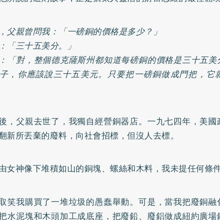
，父親曾問我：「一磅銅的價格是多少？」
：「三十五美分。」
：「對，整個德克薩斯州都知道每磅銅的價格是三十五美
子，你應該說三十五美元。只要把一磅銅做成門把，它
後，父親去世了，我獨自經營銅器店。一九七四年，美國
翻新所丟棄的廢料，向社會招標，但沒人去標。
由女神像下堆積如山的銅塊、螺絲和木料，我未提任何條
取笑我購買了一堆垃圾的愚蠢舉動。可是，當我把廢銅融
把水泥塊和木頭加工成底座，把廢鉛、廢鋁做成紐約廣場