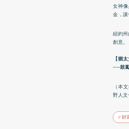
女神像
金，讓
紐約州
創意。
【猶太
──鼓
（本文
野人文
財