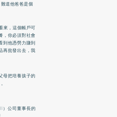
。難道他爸爸是個
看來，這個帳戶可
餐，你必須對社會
看到他憑勞力賺到
品再批發出去，我
父母把培養孩子的
」。
ll）公司董事長的
現。