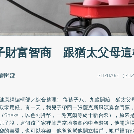
子財富智商 跟猶太父母這
o編輯部
2020/9/9（202
健康網編輯部／綜合整理） 從孩子八、九歲開始，猶太父
取零用錢。有一天，我兒子帶回一張薩克斯風演奏會門票
（Shekel，以色列貨幣，一謝克爾等於十新台幣），原來
兒子說，這個孩子家裡算是當地殷實的中產階級，他開這
樂的喜愛，也可以存錢。他爸爸幫他開立帳戶，帳戶裡有