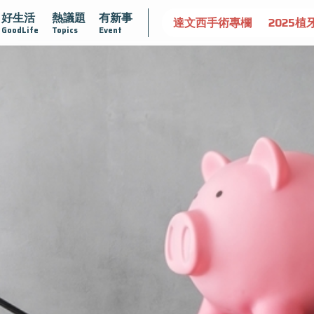
好生活
熱議題
有新事
守護骨骼健康
達文西手術專欄
2025植牙指南
漸凍不孤
GoodLife
Topics
Event