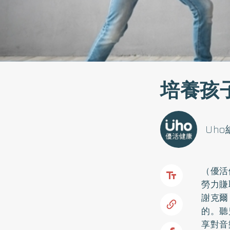
培養孩
Uh
（優活
勞力賺
謝克爾
的。聽
享對音