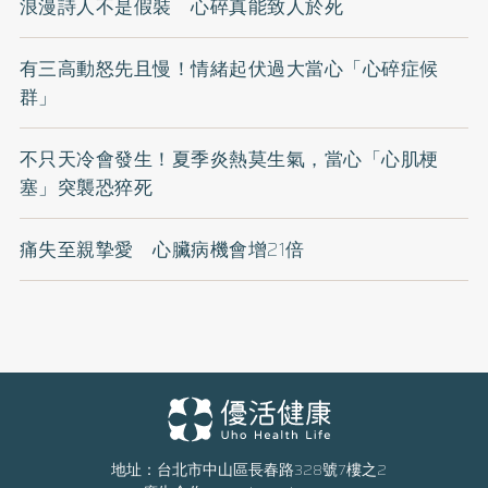
浪漫詩人不是假裝 心碎真能致人於死
有三高動怒先且慢！情緒起伏過大當心「心碎症候
群」
不只天冷會發生！夏季炎熱莫生氣，當心「心肌梗
塞」突襲恐猝死
痛失至親摯愛 心臟病機會增21倍
地址：台北市中山區長春路328號7樓之2