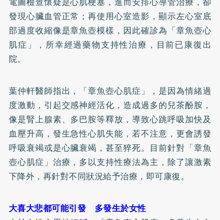
電圖檢查懷疑是心肌梗塞，進而安排心導管治療，卻
發現心臟血管正常；再使用心室造影，顯示左心室底
部過度收縮像是章魚壺模樣，因此確診為「章魚壺心
肌症」，所幸經過藥物支持性治療，目前已康復出
院。
葉仲軒醫師指出，「章魚壺心肌症」，是因為情緒過
度激動，引起交感神經活化，造成過多的兒茶酚胺，
像是腎上腺素、多巴胺等釋放，導致心跳呼吸加快及
血壓升高，發生急性心肌失能，若不注意，更會誘發
呼吸衰竭或是心臟衰竭，甚至猝死。目前針對「章魚
壺心肌症」治療，多以支持性療法為主，除了讓激素
下降外，再針對不同狀況給予治療，即可康復。
大喜大悲都可能引發 多發生於女性