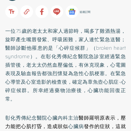
追蹤訂閱
一位75歲的老太太和家人過節時，喝多了雞酒熱湯，
旋即產生嘴唇發紫、呼吸困難，家人連忙緊急送醫；
醫師診斷他罹患的是「心碎症候群」（broken heart
syndrome）。在彰化秀傳紀念醫院急診室經過緊急
插管後，老太太仍然血壓偏低，有休克現象，心電圖
表現及驗血報告都強烈懷疑為急性心肌梗塞。在緊急
心導管及心室造影的檢查後，確定為章魚壺心肌症-心
碎症候群。所幸經過藥物治療後，心臟功能回復正
常。
彰化秀傳紀念醫院心臟內科主治
醫師羅明原表示，壓
力能把心肌打昏，造成狀似
心臟病
發作的症狀，這就