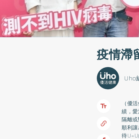
疫情滯
Uh
（優活
績，愛
隔離或
順利讓
待U=