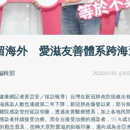
留海外 愛滋友善體系跨海
o編輯部
2020/7/30（202
健康網記者黃苡安／採訪報導）台灣在新冠肺炎防疫繳出
滋感染人數也連續第二年下降，新冠肺炎爆發以來，部分
醫院感染管控延誤領藥，透過友善醫療體系，加上各地民
感染者持續接受治療。而全台接受治療的感染者，95％成
U的觀念普及，扭轉大眾對愛滋的刻板印象，邁向成為全亞