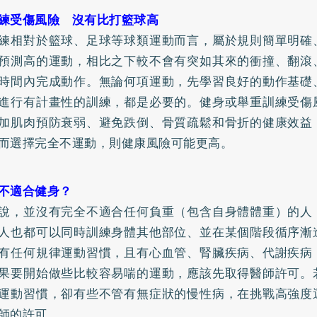
練受傷風險 沒有比打籃球高
練相對於籃球、足球等球類運動而言，屬於規則簡單明確
預測高的運動，相比之下較不會有突如其來的衝撞、翻滾
時間內完成動作。無論何項運動，先學習良好的動作基礎
進行有計畫性的訓練，都是必要的。健身或舉重訓練受傷
加肌肉預防衰弱、避免跌倒、骨質疏鬆和骨折的健康效益
而選擇完全不運動，則健康風險可能更高。
不適合健身？
說，並沒有完全不適合任何負重（包含自身體體重）的人
人也都可以同時訓練身體其他部位、並在某個階段循序漸
有任何規律運動習慣，且有心血管、腎臟疾病、代謝疾病
果要開始做些比較容易喘的運動，應該先取得醫師許可。
運動習慣，卻有些不管有無症狀的慢性病，在挑戰高強度
師的許可。