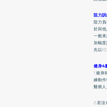
阻力訓
阻力負
於與他
一般來
加幅度
先以1
健身4
1.健
練動作
醫療人
2.若