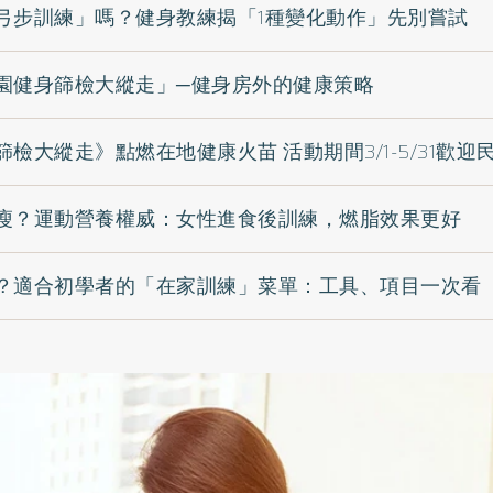
弓步訓練」嗎？健身教練揭「1種變化動作」先別嘗試
園健身篩檢大縱走」─健身房外的健康策略
檢大縱走》點燃在地健康火苗 活動期間3/1-5/31歡
瘦？運動營養權威：女性進食後訓練，燃脂效果更好
？適合初學者的「在家訓練」菜單：工具、項目一次看