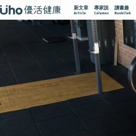
新文章
專家說
讀書趣
疫情保衛戰
再生醫學
愛的未來視
認識攝護腺肥大
Article
Columns
BookClub