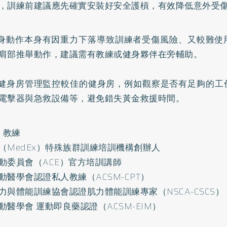
，訓練前建議應先確實安裝好安全護槓，有效降低意外受
健身動作本身有因重力下落導致訓練者受傷風險、又較難使
肩部推舉動作，建議需有教練或健身夥伴在旁輔助。
擇健身房管理監控較佳的健身房，例如觀察是否有足夠的工
電擊器與急救設備等，避免錯失黃金救援時間。
 教練
（MedEx）特殊族群訓練培訓機構創辦人
動委員會（ACE）官方培訓講師
動醫學會認證私人教練（ACSM-CPT）
力與體能訓練協會認證肌力體能訓練專家（NSCA-CSCS）
動醫學會 運動即良藥認證（ACSM-EIM）