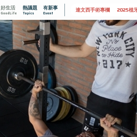
好生活
熱議題
有新事
守護骨骼健康
達文西手術專欄
2025植牙指南
漸凍不孤
GoodLife
Topics
Event