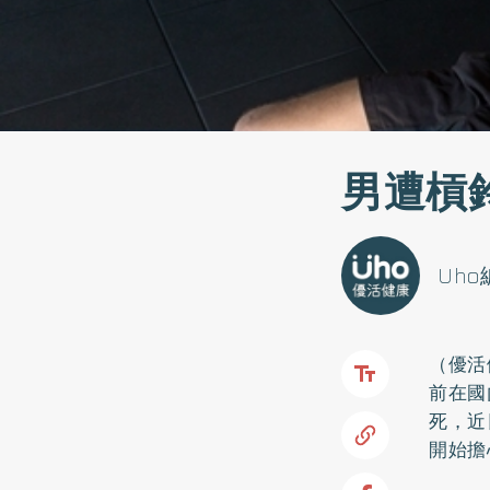
男遭槓
Uh
（優活
前在國
死，近
開始擔