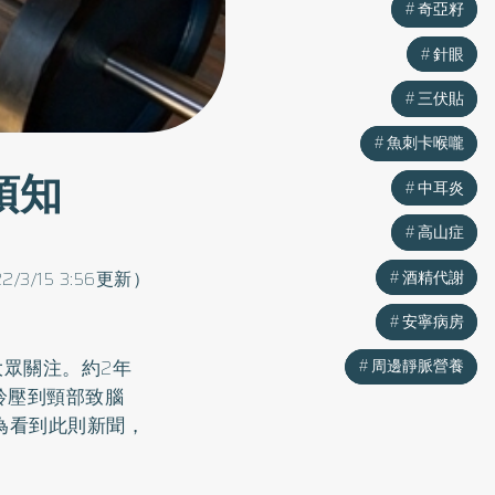
奇亞籽
奇亞籽
針眼
針眼
三伏貼
三伏貼
魚刺卡喉嚨
魚刺卡喉嚨
須知
中耳炎
中耳炎
高山症
高山症
2/3/15 3:56更新）
酒精代謝
酒精代謝
安寧病房
安寧病房
眾關注。約2年
周邊靜脈營養
周邊靜脈營養
鈴壓到頸部致腦
為看到此則新聞，