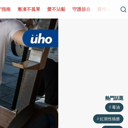
單
愛不沾黏
守護腺在
疫情保衛戰
再生醫學
愛的未
熱門話題
熱門話題
毒油
毒油
紅斑性狼瘡
紅斑性狼瘡