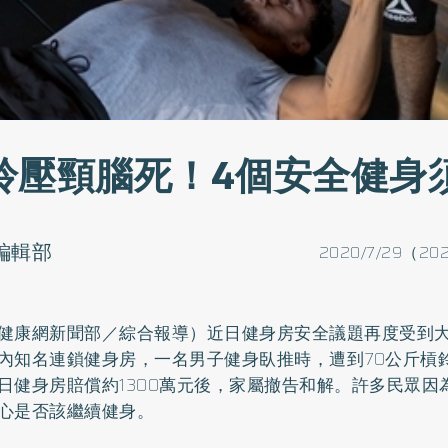
鈴壓頸腦死！4個安全健身
o編輯部
2020/7/29（202
健康網新聞部／綜合報導）近日健身房安全議題再度受到大
內知名連鎖健身房，一名男子健身臥推時，遭到70公斤槓
日健身房賠償約1300萬元後，家屬撤告和解。許多民眾因
心是否該繼續健身。