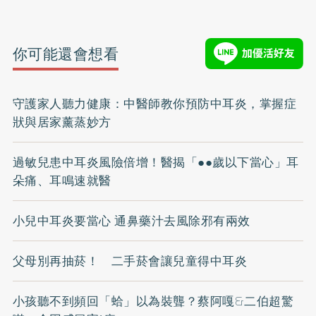
你可能還會想看
守護家人聽力健康：中醫師教你預防中耳炎，掌握症
狀與居家薰蒸妙方
過敏兒患中耳炎風險倍增！醫揭「●●歲以下當心」耳
朵痛、耳鳴速就醫
小兒中耳炎要當心 通鼻藥汁去風除邪有兩效
父母別再抽菸！ 二手菸會讓兒童得中耳炎
小孩聽不到頻回「蛤」以為裝聾？蔡阿嘎&二伯超驚