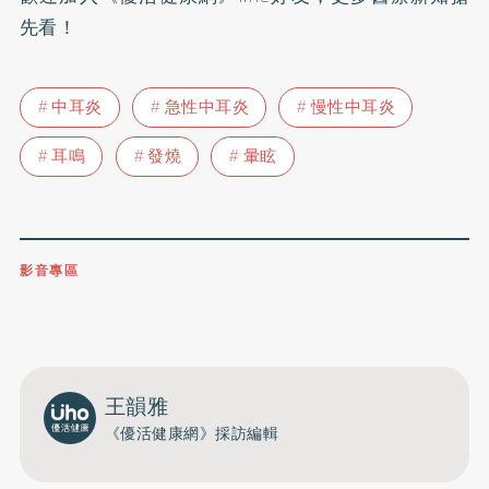
先看！
中耳炎
急性中耳炎
慢性中耳炎
耳鳴
發燒
暈眩
影音專區
0809-091-257
立即撥打服務專線
開啟聲音
王韻雅
《優活健康網》採訪編輯