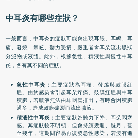
中耳炎有哪些症狀？
一般而言，中耳炎的症狀可能會出現耳脹、
耳鳴
、耳
痛、
發燒
、
暈眩
、聽力受損，嚴重者會耳朵流出膿狀
分泌物或液體。此外，根據急性、積液性與慢性中耳
炎，各有其不同的症狀。
急性中耳炎：
主要症狀為耳痛、發燒與鼓膜紅
腫。由於感染會引起耳朵疼痛、鼓膜紅腫與中耳
積膿，若膿液無法由耳咽管排出，有時會因積膿
過多，造成鼓膜破裂而流出膿液。
積液性中耳炎：
主要症狀為聽力下降、耳朵悶塞
感。其症狀較不明顯，但會持續幾週、幾月，甚
至幾年，這期間容易再復發急性感染，若沒有進