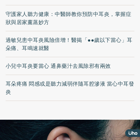
守護家人聽力健康：中醫師教你預防中耳炎，掌握症
狀與居家薰蒸妙方
過敏兒患中耳炎風險倍增！醫揭「●●歲以下當心」耳
朵痛、耳鳴速就醫
小兒中耳炎要當心 通鼻藥汁去風除邪有兩效
耳朵疼痛 悶感或是聽力減弱伴隨耳腔滲液 當心中耳發
炎