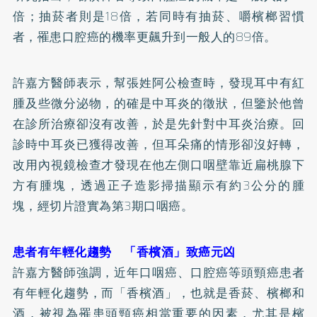
倍；抽菸者則是18倍，若同時有抽菸、嚼檳榔習慣
者，罹患口腔癌的機率更飆升到一般人的89倍。
許嘉方醫師表示，幫張姓阿公檢查時，發現耳中有紅
腫及些微分泌物，的確是中耳炎的徵狀，但鑒於他曾
在診所治療卻沒有改善，於是先針對中耳炎治療。回
診時中耳炎已獲得改善，但耳朵痛的情形卻沒好轉，
改用內視鏡檢查才發現在他左側口咽壁靠近扁桃腺下
方有腫塊，透過正子造影掃描顯示有約3公分的腫
塊，經切片證實為第3期口咽癌。
患者有年輕化趨勢 「香檳酒」致癌元凶
許嘉方醫師強調，近年口咽癌、口腔癌等頭頸癌患者
有年輕化趨勢，而「香檳酒」，也就是香菸、檳榔和
酒，被視為罹患頭頸癌相當重要的因素，尤其是檳