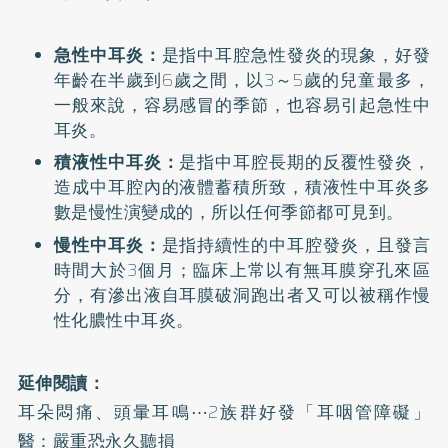
急性中耳炎：
是指中耳腔急性發炎的現象，好發
年齡在半歲到6歲之間，以3～5歲的兒童最多，
一般來說，容易感冒的季節，也容易引起急性中
耳炎。
積液性中耳炎：
是指中耳腔長期的反覆性發炎，
造成中耳腔內的液體蓄積所致，積液性中耳炎多
數是慢性演變成的，所以任何季節都可見到。
慢性中耳炎：
是指持續性的中耳腔發炎，且發言
時間大於3個月；臨床上常以有無耳膜穿孔來區
分，有滲出液自耳膜破洞跑出者又可以被稱作慢
性化膿性中耳炎。
延伸閱讀：
耳朵悶痛、頭暈耳鳴⋯2族群好發「耳咽管障礙」
醫：嚴重恐永久聽損