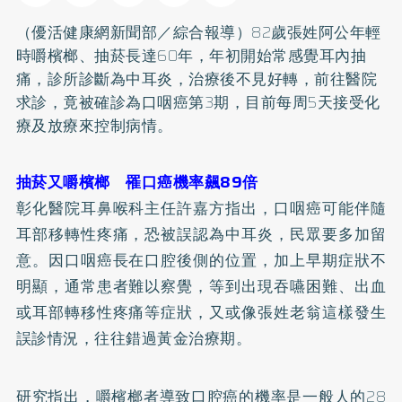
（優活健康網新聞部／綜合報導）82歲張姓阿公年輕
時嚼檳榔、抽菸長達60年，年初開始常感覺耳內抽
痛，診所診斷為中耳炎，治療後不見好轉，前往醫院
求診，竟被確診為口咽癌第3期，目前每周5天接受化
療及放療來控制病情。
抽菸又嚼檳榔 罹口癌機率飆89倍
彰化醫院耳鼻喉科主任許嘉方指出，口咽癌可能伴隨
耳部移轉性疼痛，恐被誤認為中耳炎，民眾要多加留
意。因口咽癌長在口腔後側的位置，加上早期症狀不
明顯，通常患者難以察覺，等到出現吞嚥困難、出血
或耳部轉移性疼痛等症狀，又或像張姓老翁這樣發生
誤診情況，往往錯過黃金治療期。
研究指出，嚼檳榔者導致
口腔癌
的機率是一般人的28