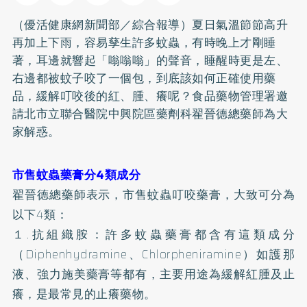
（優活健康網新聞部／綜合報導）夏日氣溫節節高升
再加上下雨，容易孳生許多蚊蟲，有時晚上才剛睡
著，耳邊就響起「嗡嗡嗡」的聲音，睡醒時更是左、
右邊都被蚊子咬了一個包，到底該如何正確使用藥
品，緩解叮咬後的紅、腫、癢呢？食品藥物管理署邀
請北市立聯合醫院中興院區藥劑科翟晉德總藥師為大
家解惑。
市售蚊蟲藥膏分4類成分
翟晉德總藥師表示，市售蚊蟲叮咬藥膏，大致可分為
以下4類：
１.抗組織胺：許多蚊蟲藥膏都含有這類成分
（Diphenhydramine、Chlorpheniramine）如護那
液、強力施美藥膏等都有，主要用途為緩解紅腫及止
癢，是最常見的止癢藥物。