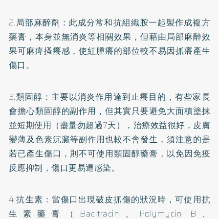
2.局部麻醉劑：此成分常和抗組織胺一起製作成複方
藥膏，本身並無消炎等相關效果，但藉由局部麻醉效
果可麻痺搔癢感，使紅腫癢的部位較不易因抓癢產生
傷口。
3.類固醇：主要以消炎作用達到止癢目的，有些家長
會擔心類固醇的副作用，但其實只要避免大面積塗抹
並短期使用（盡量勿超過7天），治療效益很好，皮膚
變薄及色素沉澱等副作用也較不會發生，須注意的是
若已產生傷口，則不可使用類固醇藥膏，以免因免疫
反應抑制，傷口更易遭感染。
4.抗生素：當傷口出現破皮抓傷的狀況時，可使用抗
生素藥膏（Bacitracin、Polymycin B、