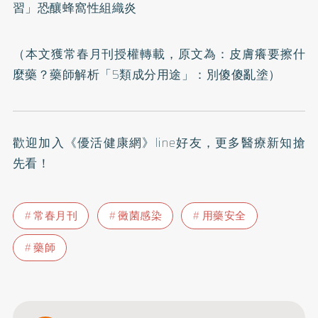
習」恐釀蜂窩性組織炎
（本文獲常春月刊授權轉載，原文為：
皮膚癢要擦什
麼藥？藥師解析「5類成分用途」：別傻傻亂塗
）
歡迎加入
《優活健康網》line好友
，更多醫療新知搶
先看！
常春月刊
黴菌感染
用藥安全
藥師