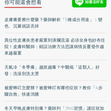
你可能還會想看
皮膚癢要擦什麼藥？藥師解析「5種成分用途」：變
色、沉澱就該丟掉
異位性皮膚炎患者嚴重到潰爛流湯 必須全身包紗布住
院！皮膚科醫師：錯誤治療方法恐讓病情反覆發作越
來越嚴重
天氣冷「冬季癢」越抓越癢？中醫揭「這類人」好
發：洗澡別洗太燙
被蜜蜂叮怎麼辦？被蜜蜂叮有哪些症狀？教你「4步
驟自救」快速消腫
冬天早晚皮膚特別癢？藥師列「3NG習慣」讓症狀加