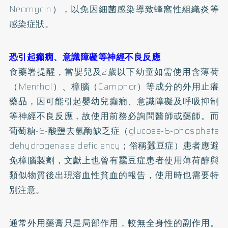
Neomycin），以免因細菌感染導致蜂窩性組織炎等
感染症狀。
恐引起癲癇、意識障礙等神經不良反應
食藥署提醒，當嬰兒及2歲以下幼童如需使用含薄荷
（Menthol）、樟腦（Camphor）等成分的外用止癢
藥品，因可能引起嬰幼兒癲癇、意識障礙及呼吸抑制
等神經不良反應，故使用前務必詢問醫師或藥師。而
葡萄糖-6-酸鹽去氫酶缺乏症（glucose-6-phosphate
dehydrogenase deficiency；俗稱蠶豆症）患者應避
免樟腦製劑，文獻上也曾有蠶豆症患者使用薄荷醇與
類似物質後出現溶血性貧血的報告，使用時也需要特
別注意。
通常外用藥膏只是局部作用，較無全身性的副作用。