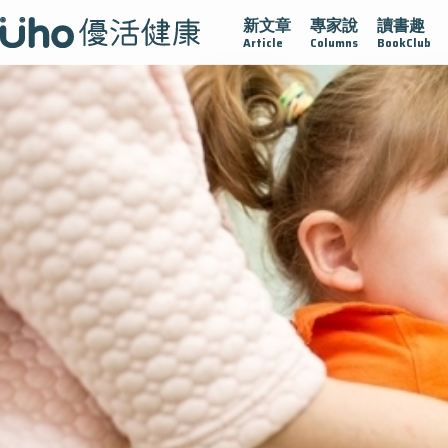
新文章
專家說
讀書趣
腺在
疫情保衛戰
再生醫學
愛的未來視
認識攝護腺肥
Article
Columns
BookClub