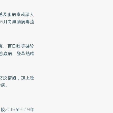
流感及腸病毒就診人
到6月尚無腸病毒流
疹、百日咳等確診
、恙蟲病、登革熱確
防疫措施，加上邊
染病。
016至2019年