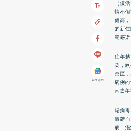
（優活
情不但
偏高，
的新住
範感染
往年越
染，較
會區，
追蹤訂閱
病例的
南去年
腸病毒
液體而
病、疱