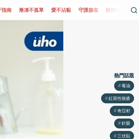
不孤單
愛不沾黏
守護腺在
疫情保衛戰
再生醫學
熱門話題
熱門話題
毒油
毒油
紅斑性狼瘡
紅斑性狼瘡
奇亞籽
奇亞籽
針眼
針眼
三伏貼
三伏貼