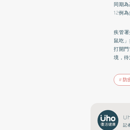
同期為
12例
疾管署
鼠吃」
打開門
境，待
防
U
記