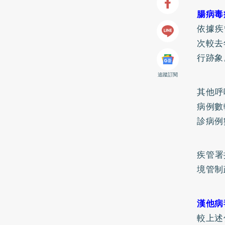
腸病毒
依據疾
次較去
行跡象
追蹤訂閱
其他呼
病例數
診病例
疾管署
境管制
漢他病
較上述