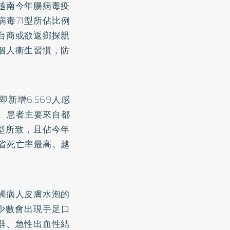
越南今年腸病毒疫
毒71型所佔比例
台商或欲返鄉探親
個人衛生習慣，防
新增6,569人感
倍。患者主要來自都
1型所致，且佔今年
ng省死亡率最高。越
觸病人皮膚水泡的
少數會出現手足口
群、急性出血性結