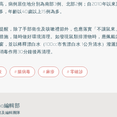
高，病例居住地分別為南部3例、北部2例；自2010年以來
為多，年齡以40歲以上15例為多。
提醒，除了手部衛生及咳嗽禮節外，也應落實「不讓鼠來
措施，隨時做好環境清理。如發現鼠類排泄物時，應佩戴
窗，並以稀釋漂白水（100cc市售漂白水 1公升清水）潑
消毒作用30分鐘後再清理。
疫
腸病毒
麻疹
零確診
ho編輯部
者及編輯團隊