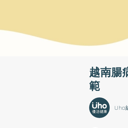
越南腸
範
Uh