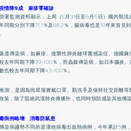
疫情降9成 麻疹零確診
管署監測資料顯示，上周（5月31日至6月6日）國內類
年同期分別下降71.1％及88.2％，腸病毒也是10年來首見
。
吸道傳染病，如麻疹、侵襲性肺炎鏈球菌感染症、德國麻
較去年同期下降39~100％，而蟲媒傳染病，如日本腦炎
數也較去年同期下降43~100％。
推測，是因為民眾落實戴口罩、勤洗手及保持社交距離等
政策，除了阻絕武漢肺炎傳播外，也同時預防感染其他傳
毒病例略增 消毒防鼠患
傳染病趨勢不同的是漢他病毒出血熱病例，今年累計5例，較2