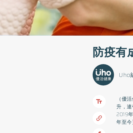
防疫有
Uh
（優活
升，連
201
年至今