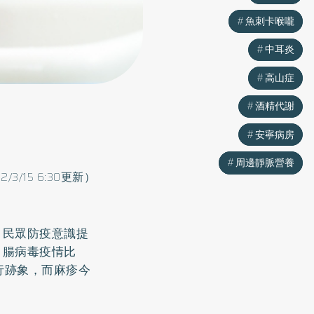
魚刺卡喉嚨
魚刺卡喉嚨
中耳炎
中耳炎
高山症
高山症
酒精代謝
酒精代謝
安寧病房
安寧病房
周邊靜脈營養
周邊靜脈營養
22/3/15 6:30更新）
，民眾防疫意識提
、腸病毒疫情比
流行跡象，而麻疹今