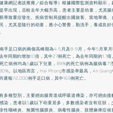
健康網記者談雍雍／綜合報導）根據國際監測資料顯示，
提早出現，且較去年大幅升高，患者主要是幼童，尤其腸病
易導致重症發生。疾病管制局提醒出國旅客、當地華僑、
民，尤其是隨行的幼童，應小心警覺，勤洗手，養成良好
。
南手足口病的兩個高峰期為4-5月及8-9月，今年5月單月即
去年同期約增加10倍，其中27例死亡，為去年同期的1.7
死亡病例均為5歲以下兒童，89%的死亡病例為腸病毒7
90%。以地區而言，Hai Phong市感染率最高，An Gia
共通報112,000例手足口病，其中169例死亡。
有多種型別，主要經由腸胃道或呼吸道傳染，亦可經由接
感染，患者以5歲以下幼童居多，多數感染者沒有症狀，
疹性咽峽炎、無菌性腦膜炎、病毒性腦炎、肢體麻痺症候