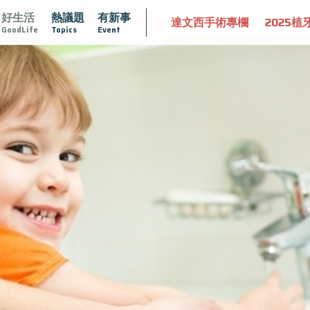
好生活
熱議題
有新事
大
守護骨骼健康
達文西手術專欄
2025植牙指南
漸凍
GoodLife
Topics
Event