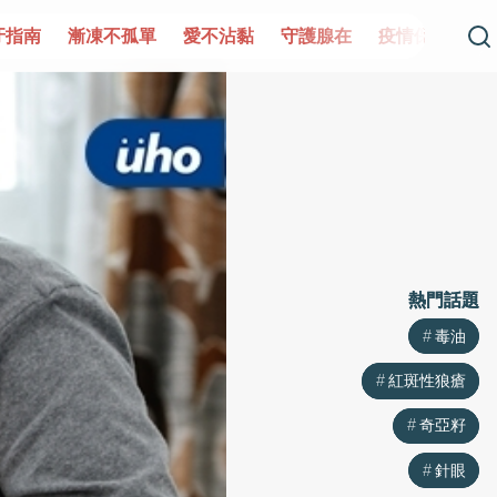
守護腺在
疫情保衛戰
再生醫學
愛的未來視
認識攝護
熱門話題
熱門話題
毒油
毒油
紅斑性狼瘡
紅斑性狼瘡
奇亞籽
奇亞籽
針眼
針眼