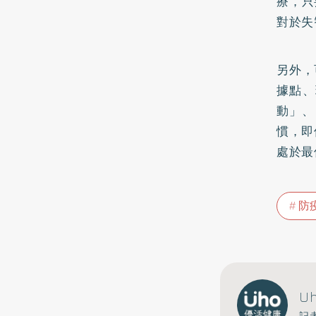
療，只
對於失
另外，
據點、
動」、
慣，即
處於最
防
U
記