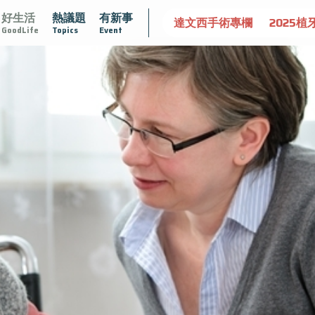
好生活
熱議題
有新事
達文西手術專欄
2025植牙指南
漸凍不孤單
愛不沾黏
GoodLife
Topics
Event