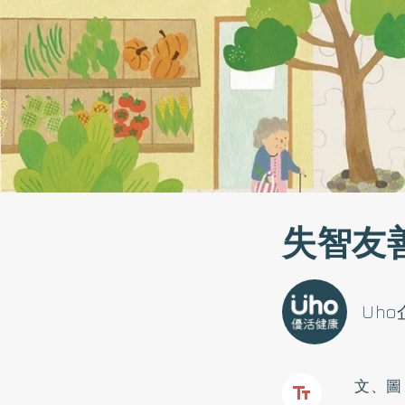
失智友
Uh
文、圖 