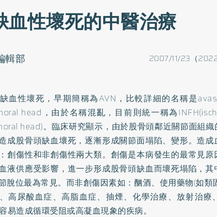
缺血性壞死的中醫治療
o編輯部
2007/11/23（202
血性壞死，早期簡稱為AVN，比較詳細的名稱是avascular n
femoral head，由於名稱混亂，目前則統一稱為INFH(ischemic
 femoral head)。臨床研究顯示，由於股骨頭鄰近關節面
造成股骨頭缺血壞死，逐漸形成關節面塌陷、變形。造成
：創傷性和非創傷性兩大類。創傷是本病發生的最常見原
血液供應受影響，進一步形成股骨頭缺血而壞死塌陷，其
節脫位最為常見。而非創傷因素如：酗酒、使用藥物(如類
、高尿酸血症、高脂血症、抽煙、化學治療、放射治療
等容易造成循環受阻或高凝血現象的疾病。