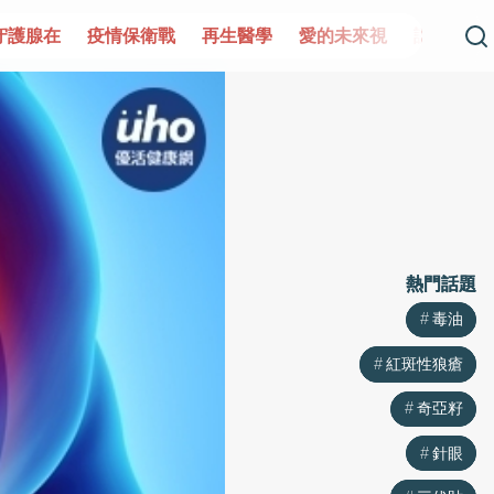
守護腺在
疫情保衛戰
再生醫學
愛的未來視
認識攝護
熱門話題
熱門話題
毒油
毒油
紅斑性狼瘡
紅斑性狼瘡
奇亞籽
奇亞籽
針眼
針眼