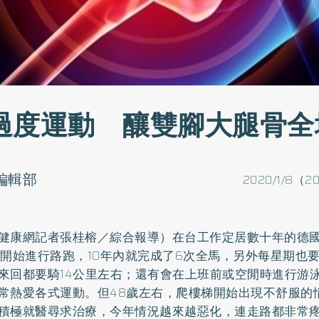
過度運動 釀雙腳大腿骨全
o編輯部
2020/1/8（20
健康網記者張桂榕／綜合報導）在台工作定居數十年的德國
就開始進行路跑，10年內就完成了6次全馬，另外每星期也
來回都要騎14公里左右；還有會在上班前或空閒時進行游
常熱愛各式運動。但48歲左右，爬樓梯開始出現不舒服的
積極就醫尋求治療，今年情況越來越惡化，連走路都非常