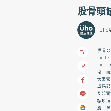
股骨頭
Uh
股骨頭缺
the 
the
壞，而
大因素
成局部
及髖關
糖尿病
瘡……