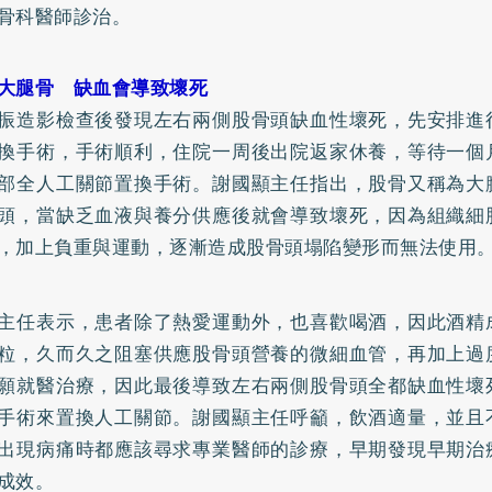
骨科醫師診治。
大腿骨 缺血會導致壞死
振造影檢查後發現左右兩側股骨頭缺血性壞死，先安排進
換手術，手術順利，住院一周後出院返家休養，等待一個
部全人工關節置換手術。謝國顯主任指出，股骨又稱為大
頭，當缺乏血液與養分供應後就會導致壞死，因為組織細
，加上負重與運動，逐漸造成股骨頭塌陷變形而無法使用
主任表示，患者除了熱愛運動外，也喜歡喝酒，因此酒精
粒，久而久之阻塞供應股骨頭營養的微細血管，再加上過
願就醫治療，因此最後導致左右兩側股骨頭全都缺血性壞
手術來置換人工關節。謝國顯主任呼籲，飲酒適量，並且
出現病痛時都應該尋求專業醫師的診療，早期發現早期治
成效。