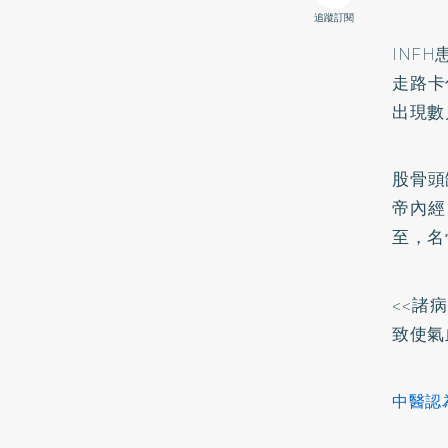
追蹤訂閱
INF
走路卡
出現數
股骨頭
帝內經
至，名
<<諸
致使氣
中醫認