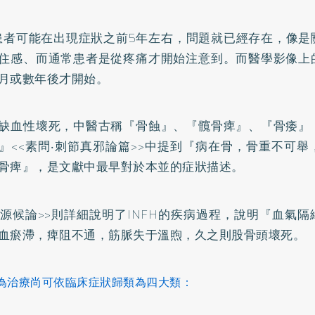
H患者可能在出現症狀之前5年左右，問題就已經存在，像
住感、而通常患者是從疼痛才開始注意到。而醫學影像上
月或數年後才開始。
缺血性壞死，中醫古稱『骨蝕』、『髖骨痺』、『骨痿』
』<<素問‧刺節真邪論篇>>中提到『病在骨，骨重不可
骨痺』，是文獻中最早對於本並的症狀描述。
病源候論>>則詳細說明了INFH的疾病過程，說明『血氣
血瘀滯，痺阻不通，筋脈失于溫煦，久之則股骨頭壞死。
為治療尚可依臨床症狀歸類為四大類：