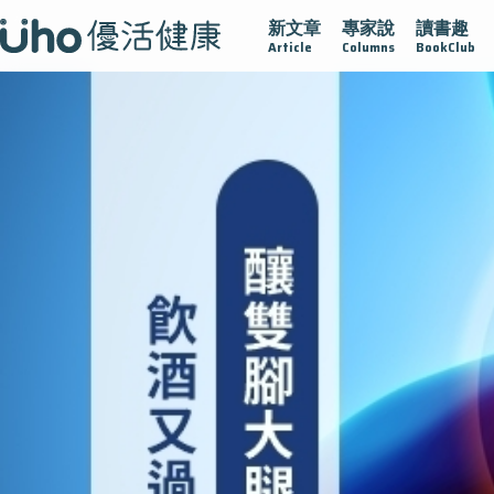
新文章
專家說
讀書趣
再生醫學
愛的未來視
認識攝護腺肥大
守護骨骼健康
Article
Columns
BookClub