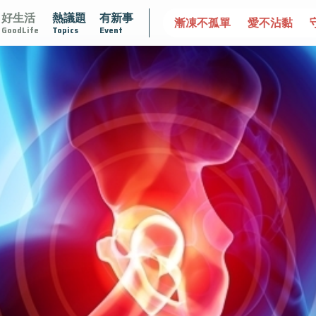
好生活
熱議題
有新事
達文西手術專欄
2025植牙指南
漸凍不孤單
愛不沾黏
GoodLife
Topics
Event