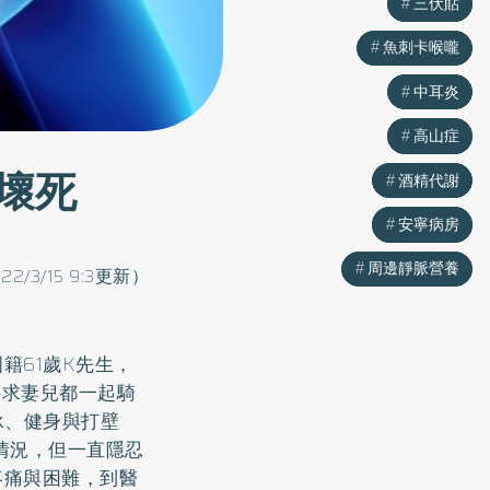
三伏貼
三伏貼
魚刺卡喉嚨
魚刺卡喉嚨
中耳炎
中耳炎
高山症
高山症
壞死
酒精代謝
酒精代謝
安寧病房
安寧病房
周邊靜脈營養
周邊靜脈營養
22/3/15 9:3更新）
籍61歲K先生，
要求妻兒都一起騎
泳、健身與打壁
情況，但一直隱忍
疼痛與困難，到醫