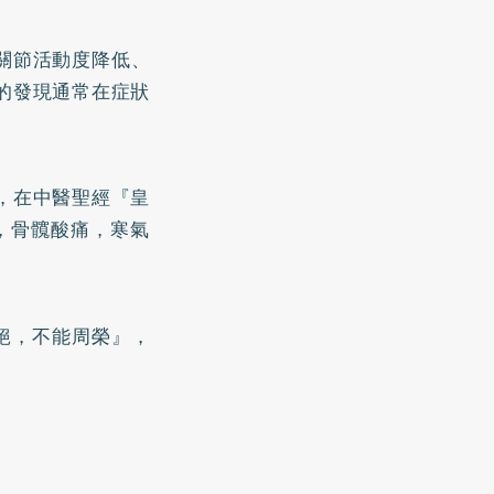
是關節活動度降低、
的發現通常在症狀
，在中醫聖經『皇
舉，骨髖酸痛，寒氣
隔絕，不能周榮』，