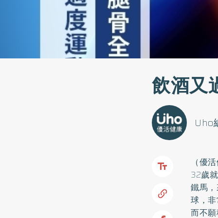
飲酒又
Uh
（優活
32歲
鐵馬，
球，非
而不願