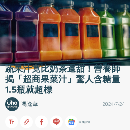
蔬果汁竟比奶茶還甜！營養師
揭「超商果菜汁」驚人含糖量
1.5瓶就超標
馮逸華
2024/7/24
追蹤訂閱