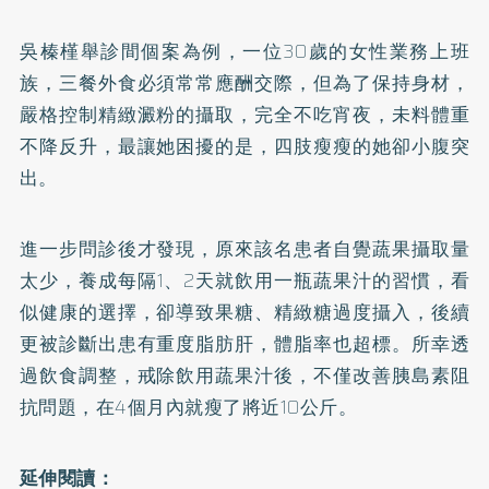
吳榛槿舉診間個案為例，一位30歲的女性業務上班
族，三餐外食必須常常應酬交際，但為了保持身材，
嚴格控制精緻澱粉的攝取，完全不吃宵夜，未料體重
不降反升，最讓她困擾的是，四肢瘦瘦的她卻小腹突
出。
進一步問診後才發現，原來該名患者自覺蔬果攝取量
太少，養成每隔1、2天就飲用一瓶蔬果汁的習慣，看
似健康的選擇，卻導致果糖、精緻糖過度攝入，後續
更被診斷出患有重度脂肪肝，體脂率也超標。所幸透
過飲食調整，戒除飲用蔬果汁後，不僅改善胰島素阻
抗問題，在4個月內就瘦了將近10公斤。
延伸閱讀：