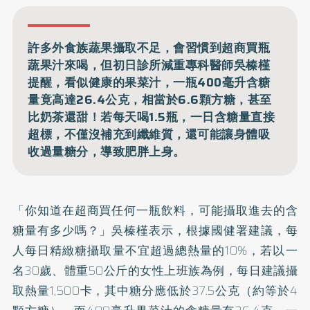
許多外食族蔬果攝取不足，會習慣到超商買瓶
蔬果汁來喝，但初日診所減重專科醫師吳榛槿
提醒，看似健康的果菜汁，一瓶400毫升含糖
量竟高達26.4公克，相當於6.6顆方糖，甚至
比奶茶還甜！若每天喝1.5瓶，一日含糖量直接
超標，不僅沒補充到纖維質，還可能讓身體吸
收過量糖分，導致肥胖上身。
「你知道在超商買任何一瓶飲料，可能攝取進去的含
糖量有多少嗎？」吳榛槿表示，根據國健署建議，每
人每日精緻糖攝取量不宜超過總熱量的10%，若以一
名30歲、體重50公斤的女性上班族為例，每日建議攝
取熱量1,500卡，其中糖分應低於37.5公克（約等於4