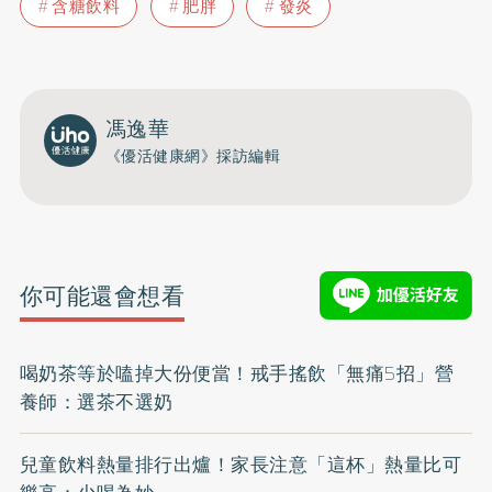
含糖飲料
肥胖
發炎
馮逸華
《優活健康網》採訪編輯
你可能還會想看
喝奶茶等於嗑掉大份便當！戒手搖飲「無痛5招」營
養師：選茶不選奶
兒童飲料熱量排行出爐！家長注意「這杯」熱量比可