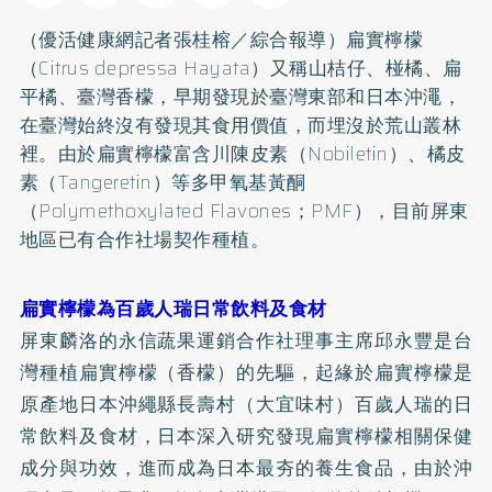
（優活健康網記者張桂榕／綜合報導）扁實檸檬
（Citrus depressa Hayata）又稱山桔仔、椪橘、扁
平橘、臺灣香檬，早期發現於臺灣東部和日本沖澠，
在臺灣始終沒有發現其食用價值，而埋沒於荒山叢林
裡。由於扁實檸檬富含川陳皮素（Nobiletin）、橘皮
素（Tangeretin）等多甲氧基黃酮
（Polymethoxylated Flavones；PMF），目前屏東
地區已有合作社場契作種植。
扁實檸檬為百歲人瑞日常飲料及食材
屏東麟洛的永信蔬果運銷合作社理事主席邱永豐是台
灣種植扁實檸檬（香檬）的先驅，起緣於扁實檸檬是
原產地日本沖繩縣長壽村（大宜味村）百歲人瑞的日
常飲料及食材，日本深入研究發現扁實檸檬相關保健
成分與功效，進而成為日本最夯的養生食品，由於沖