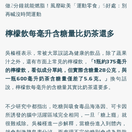
做2分鐘就能燃脂！風靡歐美「運動零食」5好處：別
再喊沒時間運動
檸檬飲每毫升含糖量比奶茶還多
吳榛槿表示，常被大眾誤認為健康的飲品，除了蔬果
汁之外，還有市面上常見的檸檬飲，
「1瓶約375毫升
的檸檬飲，看似成分單純，但實際含糖量28公克，與
一瓶600毫升奶茶含糖量僅差了5.6克。」
換句話
說，檸檬飲每毫升的含糖量其實比奶茶還要多。
不少研究中都指出，吃糖與吸食毒品海洛因、可卡因
所誘發的腦中活躍區域完全相同，一旦「糖上癮」就
很難戒除。吳榛槿進一步解釋，當糖份進入到體內，