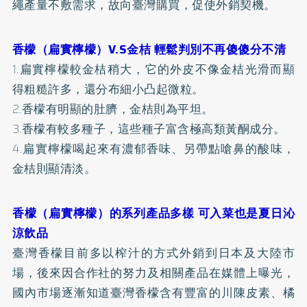
繩產量不敷需求，故向臺灣購買，促使外銷契機。
香檬（扁實檸檬）V.S金桔 輕鬆判別不再傻傻分不清
1.扁實檸檬較金桔稍大，它的外皮不像金桔光滑而顯
得粗糙許多，還分布細小凸起微粒。
2.香檬有明顯的肚臍，金桔則為平坦。
3.香檬有較多種子，這些種子富含極高類黃酮成分。
4.扁實檸檬喝起來有濃郁香味、另帶點嗆鼻的酸味，
金桔則顯清淡。
香檬（扁實檸檬）的系列產品多樣 可入菜也是夏日沁
涼飲品
臺灣香檬目前多以榨汁的方式外銷到日本及大陸市
場，後來因合作社的努力及相關產品在媒體上曝光，
國內市場逐漸知道臺灣香檬含有豐富的川陳皮素、橘