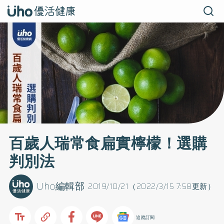
百歲人瑞常食扁實檸檬！選購
判別法
Uho編輯部
2019/10/21（2022/3/15 7:58更新）
追蹤訂閱