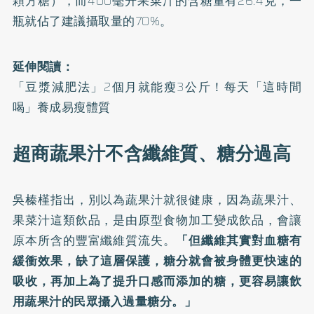
顆方糖），而400毫升果菜汁的含糖量有26.4克，一
瓶就佔了建議攝取量的70%。
延伸閱讀：
「豆漿減肥法」2個月就能瘦3公斤！每天「這時間
喝」養成易瘦體質
超商蔬果汁不含纖維質、糖分過高
吳榛槿指出，別以為蔬果汁就很健康，因為蔬果汁、
果菜汁這類飲品，是由原型食物加工變成飲品，會讓
原本所含的豐富纖維質流失。
「但纖維其實對血糖有
緩衝效果，缺了這層保護，糖分就會被身體更快速的
吸收，再加上為了提升口感而添加的糖，更容易讓飲
用蔬果汁的民眾攝入過量糖分。」