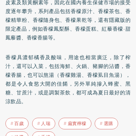
皮素及類黃酮素等，因此在國內養生保健市場的接受
度逐年攀升，系列產品包括香檬原汁、香檬茶包、香
檬精華粉、香檬隨身包、香檬果乾等，還有隱藏版的
限定產品，例如香檬鳳梨酥、香檬蛋糕、紅藜香檬-甜
鳳藜醬、香檬香腸等。
香檬具濃郁橘香及酸味，用途也相當廣泛，除了榨
汁，還可以入菜，包括海鮮、火鍋、豬腳的沾醬，香
檬香腸，也可以熬湯（香檬雞湯、香檬虱目魚湯），
都是令人食慾大開的佳餚，另外單純摻入蜂蜜、黑
糖、甘蔗汁，或是調製茶飲，都可成為夏日最好的清
涼飲品。
百歲
人瑞
扁實檸檬
選購