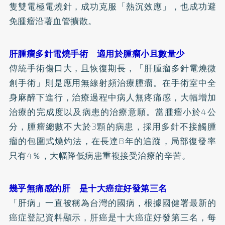
隻雙電極電燒針，成功克服「熱沉效應」，也成功避
免腫瘤沿著血管擴散。
肝腫瘤多針電燒手術 適用於腫瘤小且數量少
傳統手術傷口大，且恢復期長，「肝腫瘤多針電燒微
創手術」則是應用無線射頻治療腫瘤。在手術室中全
身麻醉下進行，治療過程中病人無疼痛感，大幅增加
治療的完成度以及病患的治療意願。當腫瘤小於4公
分，腫瘤總數不大於3顆的病患，採用多針不接觸腫
瘤的包圍式燒灼法，在長達8年的追蹤，局部復發率
只有4％，大幅降低病患重複接受治療的辛苦。
幾乎無痛感的肝 是十大癌症好發第三名
「肝病」一直被稱為台灣的國病，根據國健署最新的
癌症登記資料顯示，肝癌是十大癌症好發第三名，每