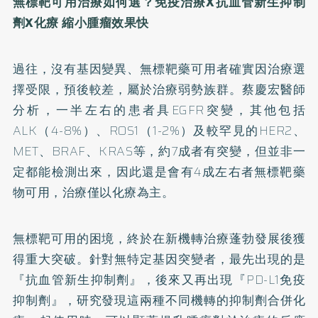
無標靶可用治療如何選？免疫治療
X
抗血管新生抑制
劑
X
化療
縮小腫瘤效果快
過往，沒有基因變異、無標靶藥可用者確實因治療選
擇受限，預後較差，屬於治療弱勢族群。蔡慶宏醫師
分析，一半左右的患者具EGFR突變，其他包括
ALK（4-8%）、ROS1（1-2%）及較罕見的HER2、
MET、BRAF、KRAS等，約7成者有突變，但並非一
定都能檢測出來，因此還是會有4成左右者無標靶藥
物可用，治療僅以化療為主。
無標靶可用的困境，終於在新機轉治療蓬勃發展後獲
得重大突破。針對無特定基因突變者，最先出現的是
『抗血管新生抑制劑』，後來又再出現『PD-L1免疫
抑制劑』，研究發現這兩種不同機轉的抑制劑合併化