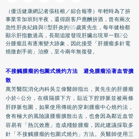
（優活健康網記者張桂榕／綜合報導）年輕時為了拚
事業常加班到半夜，還得跟客戶應酬拚酒，曾有兩次
急性肝炎紀錄與
B型肝炎
的65歲黃先生，每年健檢都
顯示肝指數過高，長期追蹤發現肝臟出現單一顆2公
分腫瘤且有逐漸變大跡象，因此接受「肝腫瘤多針電
燒微創手術」治療，至今兩年無復發。
不接觸腫瘤的包圍式燒灼方法 避免腫瘤沿著血管擴
散
萬芳醫院消化內科吳立偉醫師指出，黃先生的肝腫瘤
小於4公分，在橫隔膜下方，貼近下腔靜脈並被兩條
肝靜脈包圍，如果使用傳統的穿刺腫瘤中心燒灼法，
會有極大的風險讓腫瘤擴散出去，也會因為鄰近血管
容易有「熱沉效應」造成殘餘腫瘤，因此建議採取多
針「不接觸腫瘤的包圍式燒灼」方法。吳醫師使用三