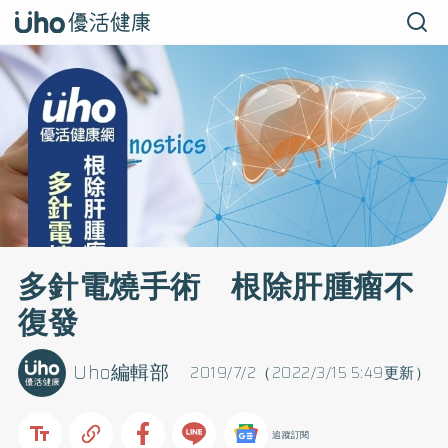
多針電燒手術 根除肝腫瘤不
復發
Uho編輯部
2019/7/2（2022/3/15 5:49更新）
追蹤訂閱