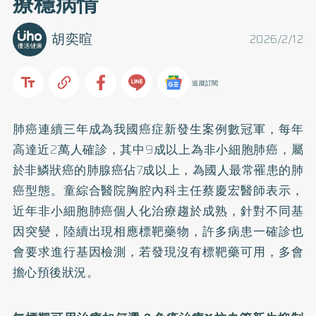
療穩病情
胡奕暄
2026/2/12
追蹤訂閱
肺癌連續三年成為我國癌症新發生案例數冠軍，每年
高達近2萬人確診，其中9成以上為非小細胞肺癌，屬
於非鱗狀癌的肺腺癌佔7成以上，為國人最常罹患的肺
癌型態。童綜合醫院胸腔內科主任蔡慶宏醫師表示，
近年非小細胞肺癌個人化治療趨於成熟，針對不同基
因突變，陸續出現相應標靶藥物，許多病患一確診也
會要求進行基因檢測，若發現沒有標靶藥可用，多會
擔心預後狀況。