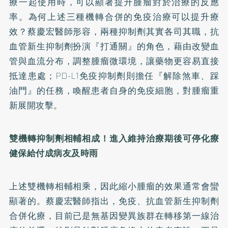
療一起使用時，可以顯著提升腫瘤對於治療的反應
率。為何上述三種機轉合併的免疫治療可以提升療
效？蔡慶宏醫師形容，兩種抑制劑其實各司其職，抗
血管新生抑制劑扮演『打通關』的角色，藉由改變血
管與血流分布，調整腫瘤微環境，讓藥物更容易直接
抵達患處；PD-L1免疫抑制劑則擔任『解除煞車、踩
油門』的任務，喚醒患者自身的免疫細胞，對腫瘤重
新展開攻擊。
雙機轉抑制劑相輔相成！進入維持治療期後可停化療
健保給付成病友及時雨
上述雙機轉相輔相乘，因此縮小腫瘤的效果通常會蠻
顯著的。蔡慶宏醫師指出，免疫、抗血管新生抑制劑
合併化療，目前已是無基因變異族群在轉移第一線治