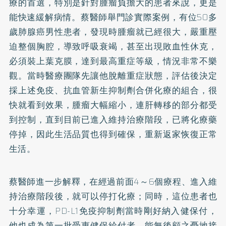
療的首選，特別是針對腫瘤負擔大的患者來說，更是
能快速緩解病情。蔡醫師舉門診實際案例，有位50多
歲肺腺癌男性患者，發現時腫瘤就已經很大，嚴重壓
迫整個胸腔，導致呼吸衰竭，甚至出現敗血性休克，
必須裝上葉克膜，達到最高重症等級，情況非常不樂
觀。當時醫療團隊先讓他脫離重症狀態，評估後決定
採上述免疫、抗血管新生抑制劑合併化療的組合，很
快就看到效果，腫瘤大幅縮小，連肝轉移的部分都受
到控制，直到目前已進入維持治療階段，已將化療藥
停掉，因此生活品質也得到確保，重新返家恢復正常
生活。
蔡醫師進一步解釋，在經過前面4～6個療程、進入維
持治療階段後，就可以停打化療；同時，這位患者也
十分幸運，PD-L1免疫抑制劑當時剛好納入健保付，
他也成為第一批受惠健保給付者，能無後顧之憂地接