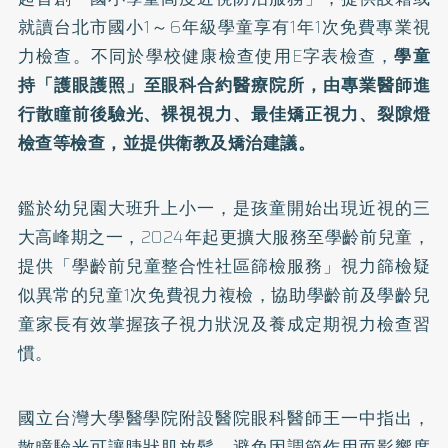
就讀台北市國小1～6年級學童享有1年1次免費專業視
力檢查。不同於學校健康檢查使用E字表檢查，
學童
持「
護眼護照
」至眼科合約醫療院所，由專業醫師進
行散瞳前後驗光、裸視視力、最佳矯正視力、裂隙燈
檢查等檢查，並提供衛教及矯治建議。
鑑於幼兒園大班升上小一，是孩童開始出現近視的三
大高峰期之一，2024年起更擴大服務至學齡前兒童，
提供「
學齡前兒童整合性社區篩檢服務
」視力篩檢疑
似異常的兒童1次免費視力複檢，協助學齡前及學齡兒
童家長有效掌握孩子視力狀況及養成定期視力檢查習
慣。
國立台灣大學醫學院附設醫院眼科醫師王一中指出，
散瞳驗光可讓睫狀肌放鬆，避免因調節作用而影響度