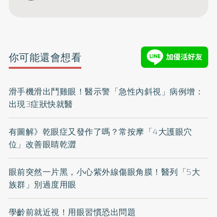
你可能還會想看
滑手機滑出鬥雞眼！醫示警「急性內斜視」病例增：
出現3症狀快就醫
有圖解》乾眼症又發作了嗎？常按摩「4大護眼穴
位」改善眼睛乾澀
眼前突然一片黑，小心紫外線傷眼角膜！醫列「5大
族群」別過度用眼
學齡前就近視！用眼習慣恐出問題