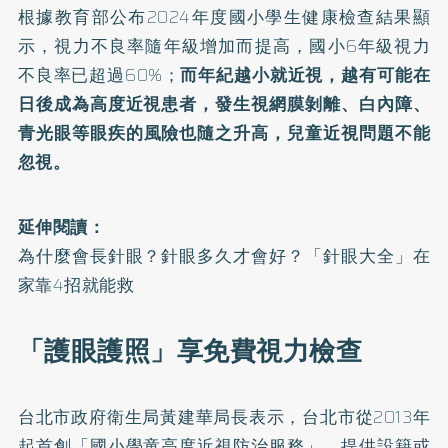
根據教育部公布2024年度國小學生健康檢查結果顯
示，視力不良率隨年級增加而提高，國小6年級視力
不良率已超過60%；
而年紀越小就近視，越有可能在
日後成為高度近視患者，發生
視網膜剝離
、
白內障
、
青光眼
等眼疾的風險也隨之升高，兒童近視問題不能
忽視。
延伸閱讀：
為什麼會長針眼？針眼多久才會好？「針眼大全」在
家靠4招就能救
「護眼護照」享免費視力檢查
台北市政府衛生局黃建華局長表示，台北市從2013年
起首創「國小學童高度近視防治服務」，提供設籍或