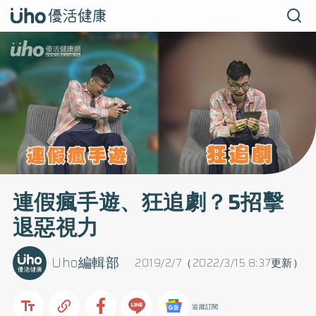
連假瘋手遊、狂追劇？5招擊
退惡視力
Uho編輯部
2019/2/7（2022/3/15 8:37更新）
追蹤訂閱