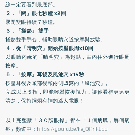
線一定要看到最底部。
２．「閉」眼七秒鐘 x2回
緊閉雙眼持續７秒鐘。
３．「搓熱」 雙手
搓熱雙手手心，輔助眼睛穴道按摩與放鬆。
４．從「晴明穴」開始按壓眼周x10回
以眼睛內緣的「晴明穴」為起點，由內往外進行眼周
按摩。
５．「按摩」耳後及風池穴 x15秒
按壓耳後及頭部後頸兩側凹窩的「風池穴」。
完成以上５招，即能輕鬆恢復視力，讓你看得更遠更
清楚，保持炯炯有神的迷人電眼！
以上完整版「３Ｃ護眼操」都在「Ｊ個炳騰，解個病
疼」頻道中：
https://youtu.be/ke_QKrIkLbo