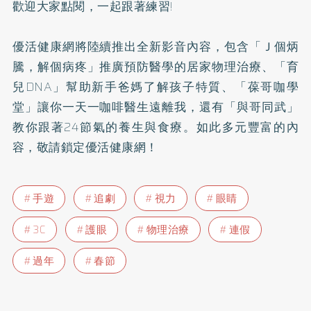
歡迎大家點閱，一起跟著練習!
優活健康網將陸續推出全新影音內容，包含「Ｊ個炳
騰，解個病疼」推廣預防醫學的居家物理治療、「育
兒DNA」幫助新手爸媽了解孩子特質、「葆哥咖學
堂」讓你一天一咖啡醫生遠離我，還有「與哥同武」
教你跟著24節氣的養生與食療。如此多元豐富的內
容，敬請鎖定優活健康網！
手遊
追劇
視力
眼睛
3C
護眼
物理治療
連假
過年
春節