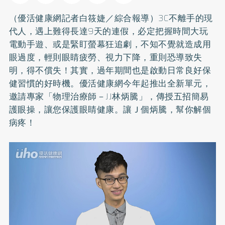
（優活健康網記者白筱婕／綜合報導）3C不離手的現
代人，遇上難得長達9天的連假，必定把握時間大玩
電動手遊、或是緊盯螢幕狂追劇，不知不覺就造成用
眼過度，輕則眼睛疲勞、視力下降，重則恐導致失
明，得不償失！其實，過年期間也是啟動日常良好保
健習慣的好時機。優活健康網今年起推出全新單元，
邀請專家「物理治療師－JJ林炳騰」，傳授五招簡易
護眼操，讓您保護眼睛健康。讓Ｊ個炳騰，幫你解個
病疼！