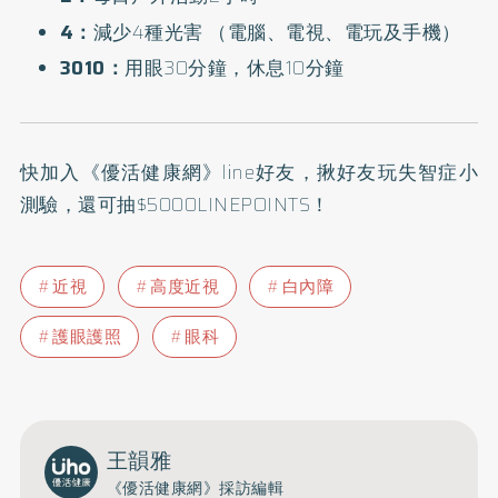
4：
減少4種光害 （電腦、電視、電玩及手機）
3010：
用眼30分鐘，休息10分鐘
快加入
《優活健康網》line好友
，揪好友玩失智症小
測驗，還可抽$5000LINEPOINTS！
近視
高度近視
白內障
護眼護照
眼科
王韻雅
《優活健康網》採訪編輯