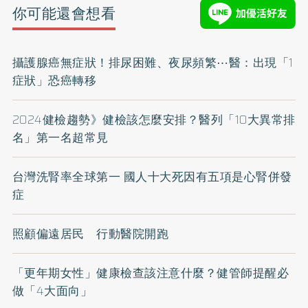
你可能還會想看
攝護腺癌無症狀！排尿困難、夜尿頻繁⋯醫：出現「1
症狀」恐癌轉移
2024健檢趨勢》健檢該怎麼安排？醫列「10大異常排
名」第一名超常見
台灣洗腎率全球第一 國人十大死因有五項是心腎併發
症
照顧偏遠居民 行動醫院開跑
「更年期女性」健康檢查該注意什麼？健管師提醒必
做「4大面向」