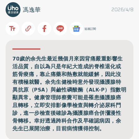
馮逸華
2026/4/8
追蹤訂閱
70歲的余先生最近幾個月來因背痛嚴重影響生
活品質，自以為只是年紀大造成的脊椎退化或
筋骨痠痛，靠止痛藥和熱敷就能緩解，因此沒
有積極就醫。余先生健檢時意外發現攝護腺特
異抗原（PSA）與鹼性磷酸酶（ALK-P）指數明
顯異常。健康管理師察覺可能是罹患攝護腺癌
且轉移，立即安排影像學檢查與轉介泌尿科門
診，進一步檢查後確診為攝護腺癌合併瀰漫性
骨轉移。幸好透過跨科合作及早確認病因，余
先生已展開治療，目前病情獲得控制。