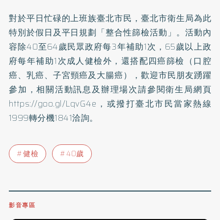
對於平日忙碌的上班族臺北市民，臺北市衛生局為此
特別於假日及平日規劃「整合性篩檢活動」。活動內
容除40至64歲民眾政府每3年補助1次，65歲以上政
府每年補助1次成人健檢外，還搭配四癌篩檢（
口腔
癌
、
乳癌
、
子宮頸癌
及
大腸癌
），歡迎市民朋友踴躍
參加，相關活動訊息及辦理場次請參閱衛生局網頁
https://goo.gl/LqvG4e，或撥打臺北市民當家熱線
1999轉分機1841洽詢。
健檢
40歲
影音專區