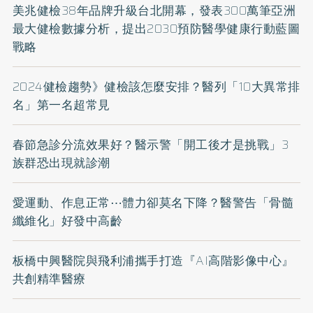
美兆健檢38年品牌升級台北開幕，發表300萬筆亞洲
最大健檢數據分析，提出2030預防醫學健康行動藍圖
戰略
2024健檢趨勢》健檢該怎麼安排？醫列「10大異常排
名」第一名超常見
春節急診分流效果好？醫示警「開工後才是挑戰」3
族群恐出現就診潮
愛運動、作息正常⋯體力卻莫名下降？醫警告「骨髓
纖維化」好發中高齡
板橋中興醫院與飛利浦攜手打造『AI高階影像中心』
共創精準醫療