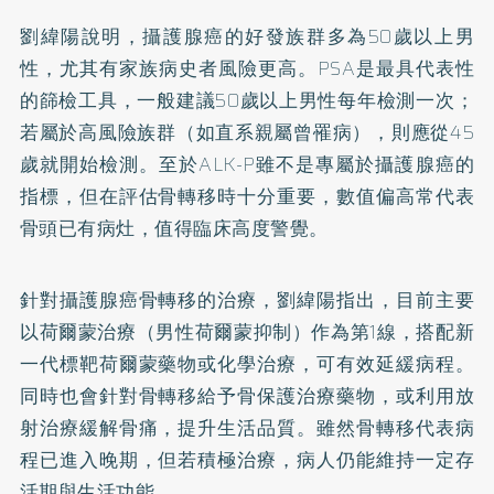
劉緯陽說明，攝護腺癌的好發族群多為50歲以上男
性，尤其有家族病史者風險更高。PSA是最具代表性
的篩檢工具，一般建議50歲以上男性每年檢測一次；
若屬於高風險族群（如直系親屬曾罹病），則應從45
歲就開始檢測。至於ALK-P雖不是專屬於攝護腺癌的
指標，但在評估骨轉移時十分重要，數值偏高常代表
骨頭已有病灶，值得臨床高度警覺。
針對攝護腺癌骨轉移的治療，劉緯陽指出，目前主要
以荷爾蒙治療（男性荷爾蒙抑制）作為第1線，搭配新
一代標靶荷爾蒙藥物或化學治療，可有效延緩病程。
同時也會針對骨轉移給予骨保護治療藥物，或利用放
射治療緩解骨痛，提升生活品質。雖然骨轉移代表病
程已進入晚期，但若積極治療，病人仍能維持一定存
活期與生活功能。