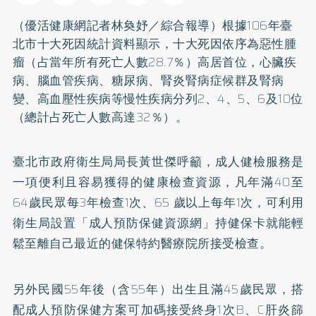
（優活健康網記者林奐妤／綜合報導）根據106年臺
北市十大死因統計資料顯示，十大死因依序為惡性腫
瘤（占當年所有死亡人數28.7％）高居首位，心臟疾
病、腦血管疾病、
糖尿病
、
腎炎
腎病症候群及腎病
變、
高血壓
性疾病等慢性疾病分列2、4、5、6及10位
（總計占死亡人數高達32％）。
臺北市政府衛生局局長黃世傑呼籲，成人健檢服務是
一項便利且容易獲得的健康檢查資源，凡年滿40至
64歲民眾每3年檢查1次、65 歲以上每年1次，可利用
衛生局設置「成人預防保健資源網」持健保卡就能輕
鬆至離自己最近的健保特約醫療院所接受檢查。
另外民國55年後（含55年）出生且滿45歲民眾，搭
配成人預防保健方案可加碼接受終身1次B、C肝炎篩