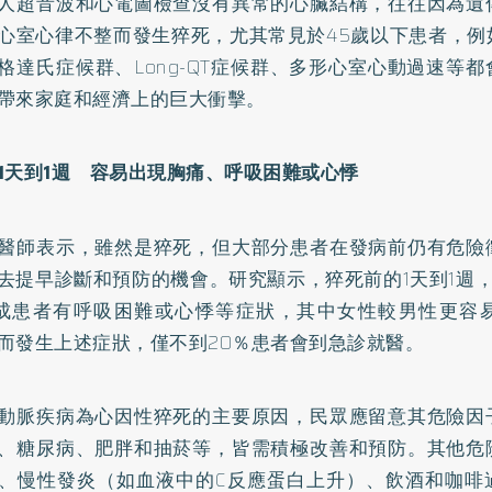
人超音波和心電圖檢查沒有異常的心臟結構，往往因為遺
心室心律不整而發生猝死，尤其常見於45歲以下患者，例
格達氏症候群、Long-QT症候群、多形心室心動過速等
帶來家庭和經濟上的巨大衝擊。
1
天到1
週 容易出現胸痛、呼吸困難或心悸
醫師表示，雖然是猝死，但大部分患者在發病前仍有危險
去提早診斷和預防的機會。研究顯示，猝死前的1天到1週
成患者有呼吸困難或心悸等症狀，其中女性較男性更容
而發生上述症狀，僅不到20％患者會到急診就醫。
動脈疾病為心因性猝死的主要原因，民眾應留意其危險因
、
糖尿病
、
肥胖
和抽菸等，皆需積極改善和預防。其他危
、慢性發炎（如血液中的C反應蛋白上升）、飲酒和咖啡