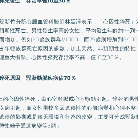
猝死發生 存活率僅10
至30
％
院新竹分院心臟血管科醫師林廷澤表示，「心因性猝死」
預期性死亡。男性發生率高於女性，平均發生年齡約55到
而增加。例如50歲族群為1/1000，而75歲則增加到8/1
占年輕族群死亡原因的多數，加上突然、非預期性的特性
理重大衝擊。心因性猝死存活率不高，僅10至30％。
猝死原因 冠狀動脈疾病佔70
％
上的心因性猝死，由心室頻脈或心室顫動引起。猝死的男性
疾病引起，而女性則較多因遺傳性的心肌病變和心律不整
遺傳的影響或是後天環境和行為的改變，主要可分成冠狀
傳性離子通道病變等3類：