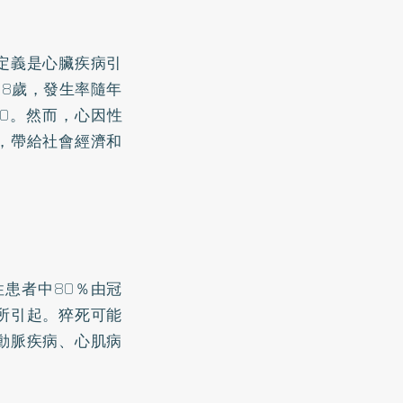
定義是心臟疾病引
58歲，發生率隨年
000。然而，心因性
，帶給社會經濟和
患者中80％由冠
所引起。猝死可能
動脈疾病、心肌病