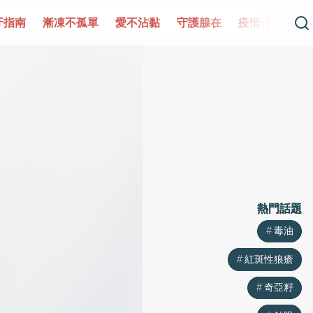
不孤單
愛不沾黏
守護腺在
疫情保衛戰
再生醫學
愛
熱門話題
熱門話題
毒油
毒油
紅斑性狼瘡
紅斑性狼瘡
奇亞籽
奇亞籽