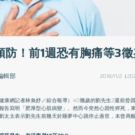
預防！前1週恐有胸痛等3徵
o編輯部
2018/11/2（20
健康網記者林奐妤／綜合報導）40幾歲的劉先生2週前曾
報告寫明「肥厚型心肌病變」。然而今突然心因性猝死，
劉太太表示劉先生前幾天於睡夢中心跳停止過世，未曾再