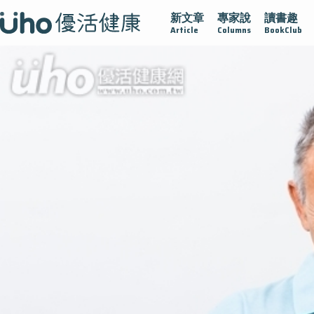
新文章
專家說
讀書趣
腺在
疫情保衛戰
再生醫學
愛的未來視
認識攝護腺肥
Article
Columns
BookClub