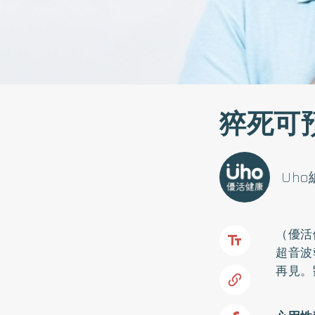
猝死可
Uh
（優活
超音波
再見。