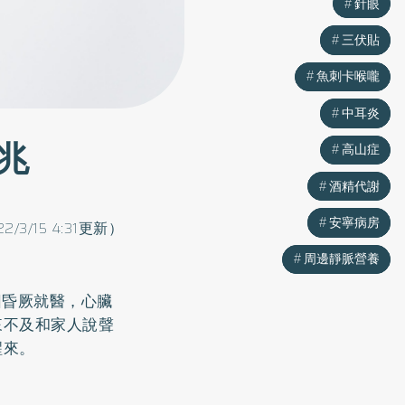
針眼
針眼
三伏貼
三伏貼
魚刺卡喉嚨
魚刺卡喉嚨
中耳炎
中耳炎
兆
高山症
高山症
酒精代謝
酒精代謝
安寧病房
安寧病房
22/3/15 4:31更新）
周邊靜脈營養
周邊靜脈營養
因昏厥就醫，心臟
來不及和家人說聲
醒來。