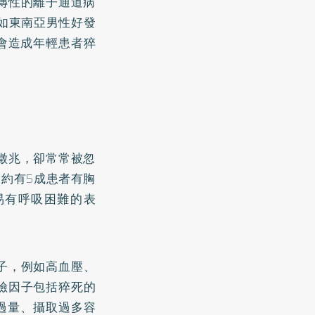
傳性的離子通道病
如東南亞男性好發
都會造成年輕患者猝
徵兆，卻常常被忽
，約有5成患者有胸
易有呼吸困難的表
子，例如
高血壓
、
險因子包括猝死的
過量、攝取過多容