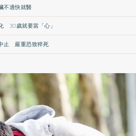
臟不適快就醫
化 30歲就要當「心」
中止 嚴重恐致猝死