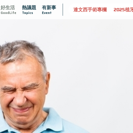
好生活
熱議題
有新事
大
守護骨骼健康
達文西手術專欄
2025植牙指南
漸凍
GoodLife
Topics
Event