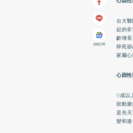
心因性
台大醫
起的非
齡增長
追蹤訂閱
猝死卻
家屬心
心因性
8成以
狀動脈
是先天
變和遺