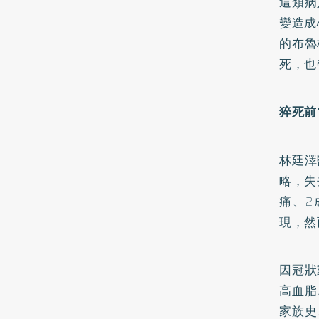
這類病
變造成
的布魯
死，也
猝死前
林廷澤
略，失
痛、2
現，然
因冠狀
高血脂
家族史