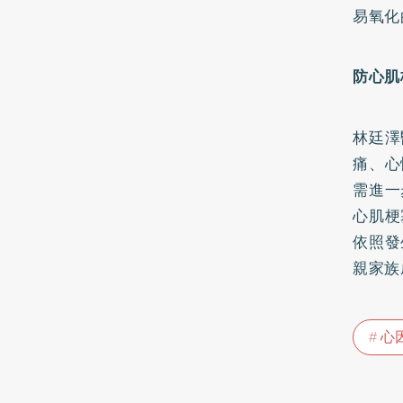
易氧化
防心肌
林廷澤
痛、心
需進一
心肌梗
依照發
親家族
心