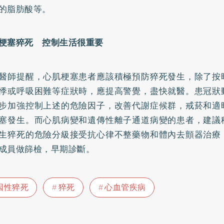
的脂肪酸等。
梗塞猝死 控制生活很重要
醫師提醒，心肌梗塞患者應該積極預防猝死發生，除了按
悸或呼吸困難等症狀時，應提高警覺，盡快就醫。患冠狀
步加強控制上述的危險因子，改善代謝症候群，
戒菸
和適
塞發生。而心肌病變和遺傳性離子通道病變的患者，建議
生猝死的危險分級接受抗心律不整藥物和體內去顫器治療
成員做篩檢，早期診斷。
因性猝死
猝死
心血管疾病