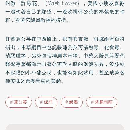
叫做「許願花」（Wish flower），美國小朋友喜歡
一邊想著自己的願望，一邊吹拂蒲公英的棉絮般的種
籽，看著它隨風散播的模樣。
其實蒲公英在中西醫上，都有其貢獻，根據維基百科
指出，本草綱目中也記載蒲公英可清熱毒、化食毒、
消惡腫等，另外包括神農本草經、中藥大辭典等歷代
醫學專著都顯示出蒲公英對人體的保健功效，沒想到
不起眼的小小蒲公英，也能有如此妙用，甚至成為各
種美味又營養豐富的菜餚。
蒲公英
保肝
解毒
降膽固醇