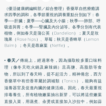
（優活健康網編輯部／綜合整理）香藥草自然療癒講
求四季的調和，各季節重視的調養重點分別如下：春
季──肝臟；夏季──心臟及大小腸；秋季──肺部、呼
吸道與胃；冬季──腎臟及內分泌等。各季分別有代表
植物，例如春天是蒲公英（Dandelion）；夏天是玫
瑰果（Rose hips）、草莓；秋天是香蜂草（Lemon
Balm）；冬天是蕁麻葉（Nettle）。
•
春天／
傳統上，經過寒冬，因為攝取較多重口味料
理（像冬天吃火鍋及麻辣鍋）且高鹽、高脂肪等食
物，所以到了春天時，提不起活力，精神倦怠，西方
香藥草中有些香草屬於調補類（Tonics），能夠有益
滋養器官及促進內臟的健康活絡。因此，春天最重視
排毒養生，所有植物嫩葉抽出新芽，可以將這些嫩葉
直接入菜，用蒸煮、汆燙或直接加入沙拉中，例如蒜