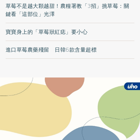
草莓不是越大顆越甜！農糧署教「3招」挑草莓：關
鍵看「這部位」光澤
寶寶身上的「草莓狀紅痣」要小心
進口草莓農藥殘留 日韓6款含量超標