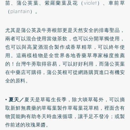
苗、蒲公英葉、紫羅蘭葉及花（violet）、車前草
（plantain）。
尤其是蒲公英及牛蒡根部更是天然安全的排毒聖品，
兩者可以混合使用當做茶飲，也可以分開單獨使用，
也可以與高粱酒混合製作成香草精萃，可以終年使
用。這兩樣植物是全世界各地香藥草專家極度推薦
的！台灣牛蒡取得容易，可以好好利用，而蒲公英葉
在中藥店可購得，蒲公英根可從網路購買進口有機安
全的原料。
•
夏天／
夏天是草莓生長季，除大啖草莓外，可以摘
取新鮮無農藥的草莓葉製作草莓葉花草精，裡面含有
物質能夠有助冬天時血液循環，讓手足不發冷；或製
作前述的玫瑰果醬。