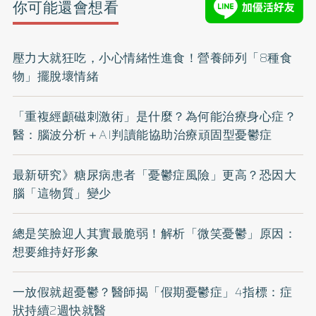
你可能還會想看
壓力大就狂吃，小心情緒性進食！營養師列「8種食
物」擺脫壞情緒
「重複經顱磁刺激術」是什麼？為何能治療身心症？
醫：腦波分析＋AI判讀能協助治療頑固型憂鬱症
最新研究》糖尿病患者「憂鬱症風險」更高？恐因大
腦「這物質」變少
總是笑臉迎人其實最脆弱！解析「微笑憂鬱」原因：
想要維持好形象
一放假就超憂鬱？醫師揭「假期憂鬱症」4指標：症
狀持續2週快就醫