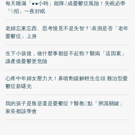
每天睡滿「●●小時」能降2成憂鬱症風險！失眠必學
「5招」一夜好眠
老婦忘東忘西、思考慢竟不是失智？1表測是否「老年
憂鬱症」上身
生下小孩後，做什麼事都提不起勁？醫揭「這因素」
讓產後憂鬱更危險
心疼中年婦女壓力大！鼻噴劑緩解輕生念頭 難治型憂
鬱症新曙光
我的孩子是叛逆還是憂鬱症？醫教2點「辨識關鍵」
家長都該學會