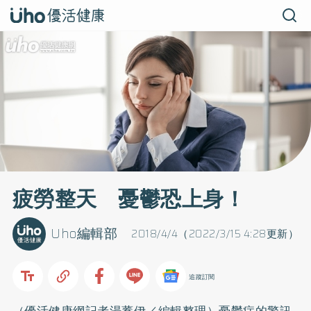
疲勞整天 憂鬱恐上身！
Uho編輯部
2018/4/4（2022/3/15 4:28更新）
追蹤訂閱
（優活健康網記者湯蕎伊／編輯整理）
憂鬱症
的警訊