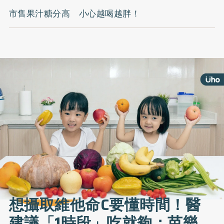
市售果汁糖分高 小心越喝越胖！
想攝取維他命C要懂時間！醫
建議「1時段」吃就夠：芭樂、