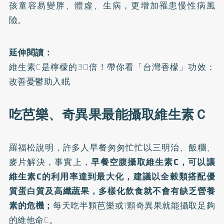
孩童容易變胖、體虛、生病，更增加罹患慢性病風
險。
延伸閱讀：
維生素C是檸檬的30倍！帶你看「台灣香檬」功效：
改善憂鬱助入眠
吃芭樂、奇異果最能攝取維生素Ｃ
羅福松說明，許多人早餐匆匆忙忙以三明治、飯糰、
麥片解決，事實上，
早餐空腹攝取維生素C，可以讓
維生素C的利用率達到最大化，建議以全穀類搭配優
質蛋白質及高纖蔬果，多樣化飲食就不會有缺乏營養
素的危機；
每天吃半顆
芭樂
或1顆
奇異果
就能攝取足夠
的維他命C。