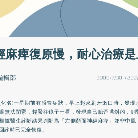
經麻痺復原慢，耐心治療是
o編輯部
2008/7/30（202
(化名)一星期前有感冒症狀，早上起來刷牙漱口時，發現
眼無法閉緊，趕緊往鏡子一看，發現自己臉歪嘴斜的，到
根據醫生診斷結果判斷為「左側顏面神經麻痺」並非
中風
回診時已完全恢復。