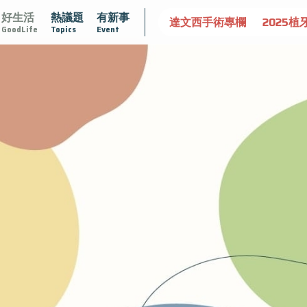
好生活
熱議題
有新事
守護骨骼健康
達文西手術專欄
2025植牙指南
漸凍不孤
GoodLife
Topics
Event