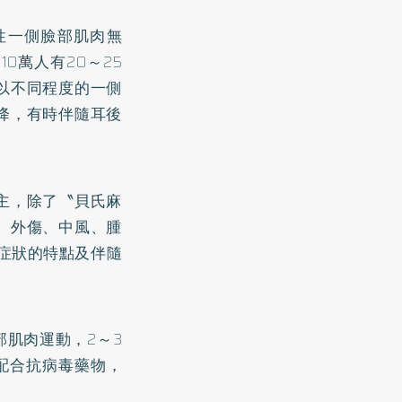
性一側臉部肌肉無
0萬人有20～25
以不同程度的一側
降，有時伴隨耳後
主，除了〝貝氏麻
、外傷、中風、腫
症狀的特點及伴隨
部肌肉運動，2～3
配合抗病毒藥物，