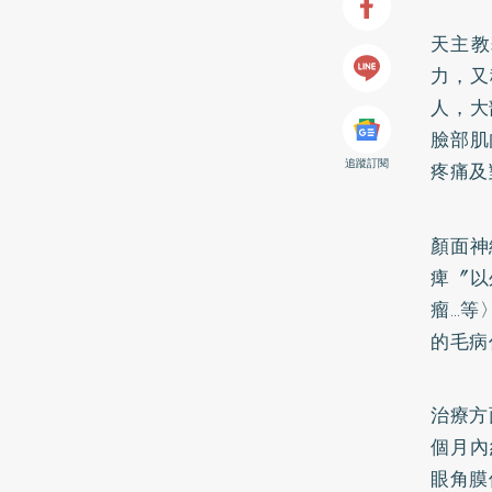
天主教
力，又
人，大
臉部肌
追蹤訂閱
疼痛及
顏面神
痺〞以
瘤…等
的毛病
治療方
個月內
眼角膜