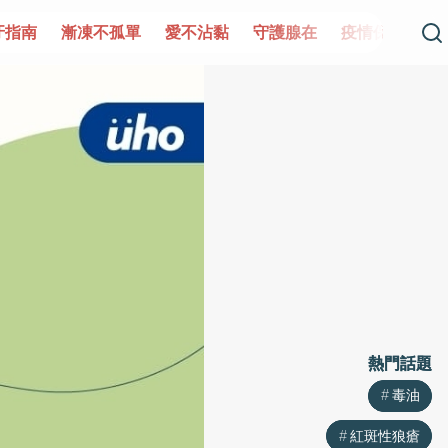
單
愛不沾黏
守護腺在
疫情保衛戰
再生醫學
愛的未
熱門話題
熱門話題
毒油
毒油
紅斑性狼瘡
紅斑性狼瘡