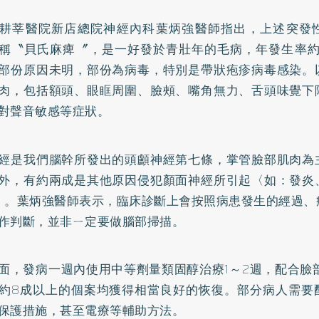
耕莘醫院新店總院神經內科葉炳強醫師指出，上述突發
稱〝貝氏麻痺〞，是一好發於青壯年的毛病，年發生率約1
部份原因未明，部份為病毒，特別是帶狀疱疹病毒感染。
肉，包括額頭、眼眶周圍、臉頰、嘴角無力、舌頭味覺下
對聲音敏感等症狀。
經是我們腦幹所發出的頭顱神經第七條，掌管臉部肌肉為
外，有約兩成是其他原因侵犯顏面神經所引起〈如：發炎
〉。葉炳強醫師表示，臨床診斷上會按照病患發生的經過、
作判斷，並非ㄧ定要做腦部掃描。
面，發病一週內使用中等劑量類固醇治療1～2週，配合臉
約8成以上的個案均獲得相當良好的恢復。部分病人需要
保護措施，甚至電療等輔助方法。