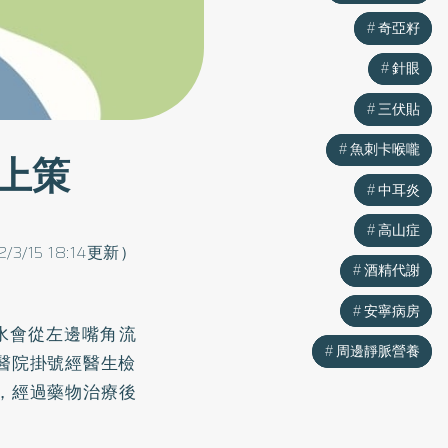
奇亞籽
奇亞籽
針眼
針眼
三伏貼
三伏貼
魚刺卡喉嚨
魚刺卡喉嚨
上策
中耳炎
中耳炎
高山症
高山症
2/3/15 18:14更新）
酒精代謝
酒精代謝
安寧病房
安寧病房
水會從左邊嘴角流
周邊靜脈營養
周邊靜脈營養
醫院掛號經醫生檢
，經過藥物治療後