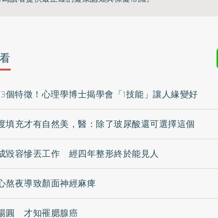
看
這3個特徵！心理學博士揭學會「1技能」讓人緣變好
度填充才有自然美，醫：除了玻尿酸還可選擇這個
成毀容慘丟工作 經四年整形終於能見人
心熬夜導致顏面神經麻痺
湯圓 才知罹腮腺癌