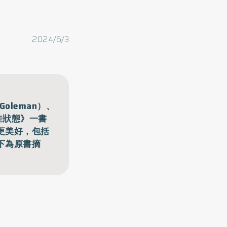
2024/6/3
oleman）、
最佳狀態》一書
更美好，包括
下為原書摘