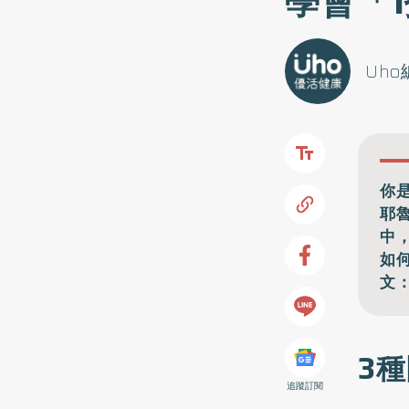
學會「
Uh
你是
耶魯
中
如
文
3
追蹤訂閱