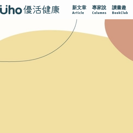
新文章
專家說
讀書趣
疫情保衛戰
再生醫學
愛的未來視
認識攝護腺肥大
Article
Columns
BookClub