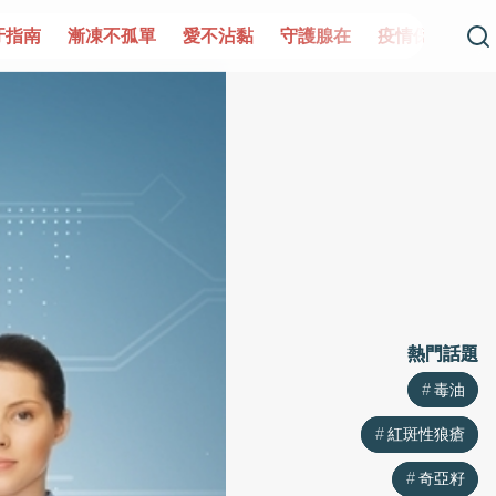
單
愛不沾黏
守護腺在
疫情保衛戰
再生醫學
愛的未
熱門話題
熱門話題
毒油
毒油
紅斑性狼瘡
紅斑性狼瘡
奇亞籽
奇亞籽