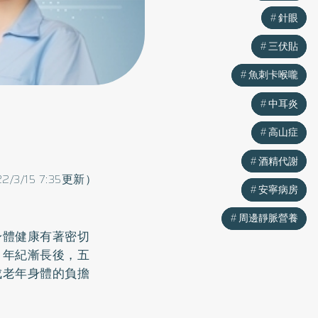
針眼
針眼
三伏貼
三伏貼
魚刺卡喉嚨
魚刺卡喉嚨
中耳炎
中耳炎
高山症
高山症
酒精代謝
酒精代謝
22/3/15 7:35更新）
安寧病房
安寧病房
周邊靜脈營養
周邊靜脈營養
身體健康有著密切
？年紀漸長後，五
成老年身體的負擔