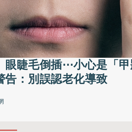
、眼睫毛倒插⋯小心是「甲
警告：別誤認老化導致
網