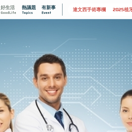
好生活
熱議題
有新事
守護骨骼健康
達文西手術專欄
2025植牙指南
漸凍不孤
GoodLife
Topics
Event