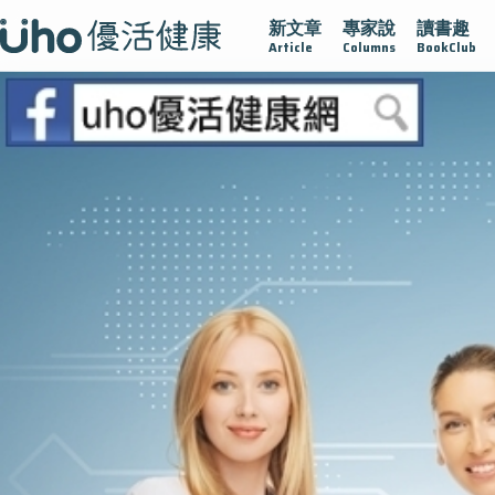
新文章
專家說
讀書趣
疫情保衛戰
再生醫學
愛的未來視
認識攝護腺肥大
Article
Columns
BookClub