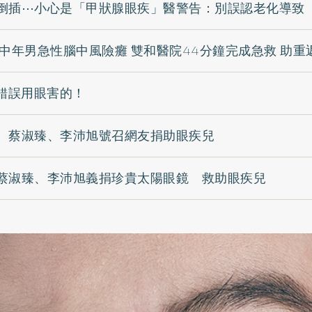
倒插⋯小心是「甲狀腺眼疾」醫警告：別誤認老化導致
 中年男急性腦中風險癱 雙和醫院44分鐘完成急救 助重
％錯誤用眼害的！
 蔡淑臻、李沛旭號召網友捐助眼疾兒
蔡淑臻、李沛旭義捐珍貴太陽眼鏡 救助眼疾兒