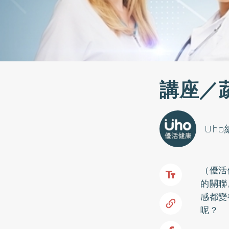
講座／
Uh
（優活
的關聯
感都變
呢？