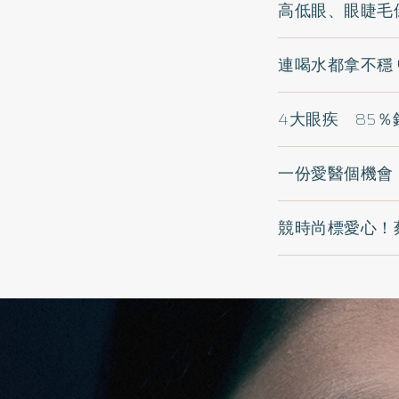
高低眼、眼睫毛
連喝水都拿不穩
4大眼疾 85
一份愛醫個機會
競時尚標愛心！