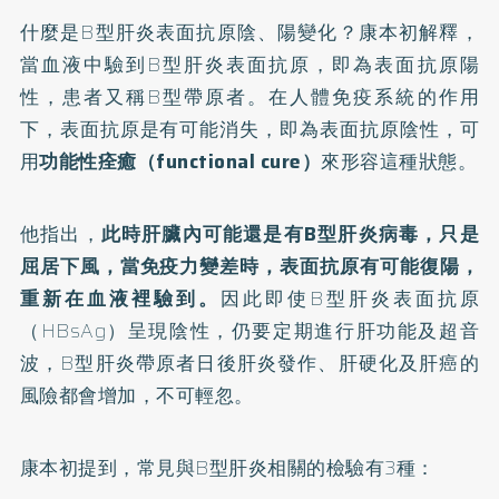
什麼是B型肝炎表面抗原陰、陽變化？康本初解釋，
當血液中驗到B型肝炎表面抗原，即為表面抗原陽
性，患者又稱B型帶原者。在人體免疫系統的作用
下，表面抗原是有可能消失，即為表面抗原陰性，可
用
功能性痊癒（functional cure）
來形容這種狀態。
他指出，
此時肝臟內可能還是有B型肝炎病毒，只是
屈居下風，當免疫力變差時，表面抗原有可能復陽，
重新在血液裡驗到。
因此即使B型肝炎表面抗原
（HBsAg）呈現陰性，仍要定期進行肝功能及超音
波，B型肝炎帶原者日後肝炎發作、肝硬化及肝癌的
風險都會增加，不可輕忽。
康本初提到，常見與B型肝炎相關的檢驗有3種：