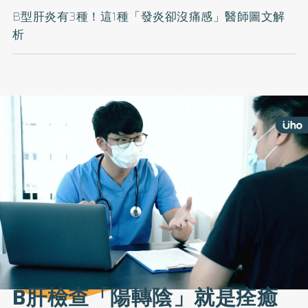
B型肝炎有3種！這1種「發炎卻沒痛感」醫師圖文解
析
B肝檢查「陽轉陰」就是痊癒