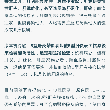
毒量上升、肝功能異常時，應積極治療，引免併發慢
性肝炎、肝纖維化，甚至進展為肝硬化、肝癌；
而病
毒量低的帶原者，肝臟尚未出現病變，沒有明顯不適
症狀，但能傳染他人，因此需要注意避免與他人的體
液或血液接觸。
康本初提醒，
B型肝炎帶原者即使B型肝炎表面抗原後
來檢驗變為陰性，應定期追蹤檢查；
沒有病史，但有
肝炎、肝硬化、肝癌家族史者，應至腸胃肝膽科門
診，評估是否需要進一步抽血檢驗B型肝炎核心抗體
（AntiHBc），以及其他肝臟的檢查。
目前國健署有提供45～79歲民眾（原住民40～79
歲），終身一次的B型肝炎篩檢服務，不清楚自己是
否有感染的民眾，可至合約醫療院所篩檢，了解自身