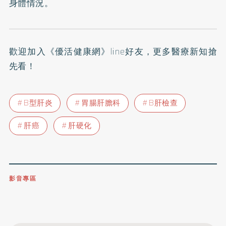
身體情況。
歡迎加入
《優活健康網》line好友
，更多醫療新知搶
先看！
B型肝炎
胃腸肝膽科
B肝檢查
肝癌
肝硬化
影音專區
0809-091-257
立即撥打服務專線
開啟聲音