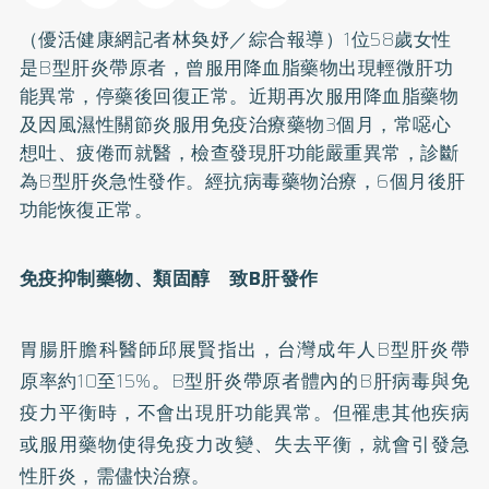
（優活健康網記者林奐妤／綜合報導）1位58歲女性
是
B型肝炎
帶原者，曾服用降血脂藥物出現輕微肝功
能異常，停藥後回復正常。近期再次服用降血脂藥物
及因風濕性關節炎服用免疫治療藥物3個月，常噁心
想吐、疲倦而就醫，檢查發現肝功能嚴重異常，診斷
為B型肝炎急性發作。經抗病毒藥物治療，6個月後肝
功能恢復正常。
免疫抑制藥物、類固醇 致B
肝發作
胃腸肝膽科醫師邱展賢指出，台灣成年人B型肝炎帶
原率約10至15%。B型肝炎帶原者體內的B肝病毒與免
疫力平衡時，不會出現肝功能異常。但罹患其他疾病
或服用藥物使得免疫力改變、失去平衡，就會引發急
性肝炎，需儘快治療。