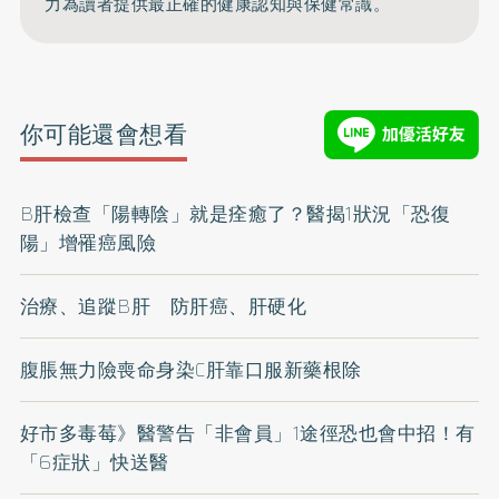
力為讀者提供最正確的健康認知與保健常識。
你可能還會想看
B肝檢查「陽轉陰」就是痊癒了？醫揭1狀況「恐復
陽」增罹癌風險
治療、追蹤B肝 防肝癌、肝硬化
腹脹無力險喪命身染C肝靠口服新藥根除
好市多毒莓》醫警告「非會員」1途徑恐也會中招！有
「6症狀」快送醫