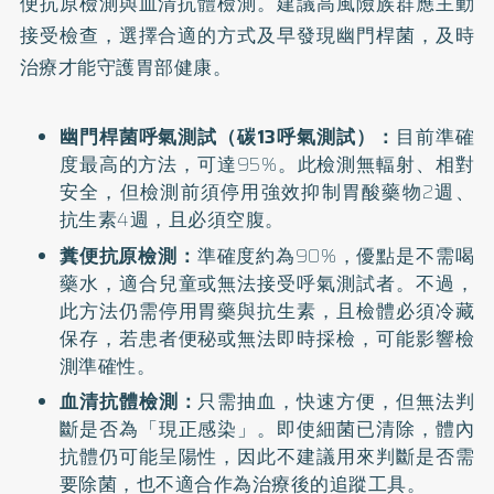
便抗原檢測與血清抗體檢測。建議高風險族群應主動
接受檢查，選擇合適的方式及早發現幽門桿菌，及時
治療才能守護胃部健康。
幽門桿菌呼氣測試（碳13呼氣測試）：
目前準確
度最高的方法，可達95%。此檢測無輻射、相對
安全，但檢測前須停用強效抑制胃酸藥物2週、
抗生素4週，且必須空腹。
糞便抗原檢測：
準確度約為90%，優點是不需喝
藥水，適合兒童或無法接受呼氣測試者。不過，
此方法仍需停用胃藥與抗生素，且檢體必須冷藏
保存，若患者便秘或無法即時採檢，可能影響檢
測準確性。
血清抗體檢測：
只需抽血，快速方便，但無法判
斷是否為「現正感染」。即使細菌已清除，體內
抗體仍可能呈陽性，因此不建議用來判斷是否需
要除菌，也不適合作為治療後的追蹤工具。