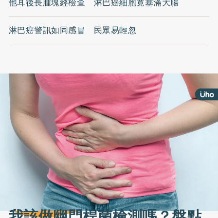
他耳後長腫塊經檢查 淋巴癌細胞竟塞滿大腸
淋巴癌警訊如同感冒 民眾易輕忽
我該做幽門桿菌檢測嗎？盤點