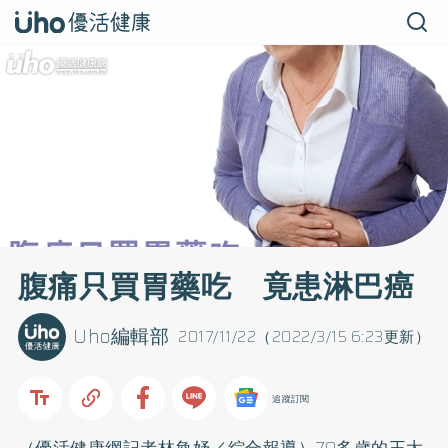
腹痛只買胃藥吃 竟患淋巴癌
Uho編輯部
2017/11/22（2022/3/15 6:23更新）
追蹤訂閱
（優活健康網記者林奐妤／綜合報導）70多歲的王太