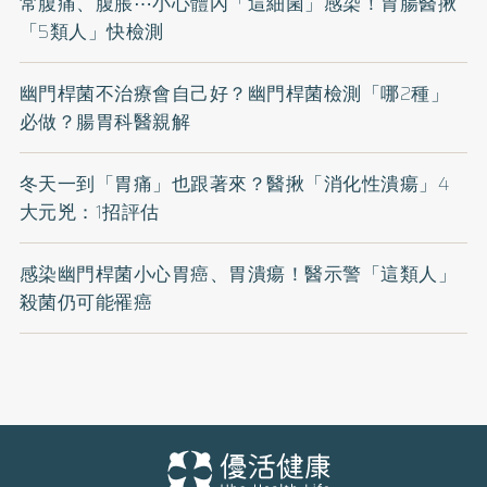
常腹痛、腹脹⋯小心體內「這細菌」感染！胃腸醫揪
「5類人」快檢測
幽門桿菌不治療會自己好？幽門桿菌檢測「哪2種」
必做？腸胃科醫親解
冬天一到「胃痛」也跟著來？醫揪「消化性潰瘍」4
大元兇：1招評估
感染幽門桿菌小心胃癌、胃潰瘍！醫示警「這類人」
殺菌仍可能罹癌