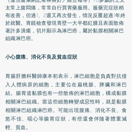
太常上腹悶痛，常常自行買胃藥服用。服藥完症狀稍
有改善，但過1、2週又再次發生，情況反覆超過1年終
於就醫。胃鏡檢查發現胃壁一大半都紅腫且表面散佈
著許多潰瘍，切片顯示為淋巴癌，屬於黏膜相關淋巴
組織淋巴癌。
小心腹痛、消化不良及貧血症狀
胃腸肝膽科醫師康本初表示，淋巴細胞是負責對抗侵
入人體病原的細胞，主要位在扁桃腺、脾臟和淋巴
結。腸胃道黏膜也有一些散佈的淋巴細胞，構成黏膜
相關淋巴組織。當這些細胞轉變成惡性時，就是黏膜
相關淋巴組織淋巴癌。可能出現腹痛、消化不良、食
慾不佳、噁心等腸胃症狀，有些還會伴隨著體重減
輕、貧血。