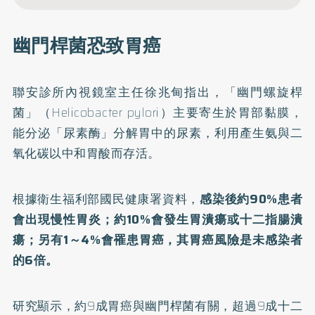
幽門桿菌恐致胃癌
聯安診所內視鏡室主任徐兆甸指出，「
幽門螺旋桿
菌
」（Helicobacter pylori）主要寄生於胃部黏膜，
能分泌「尿素酶」分解胃中的尿素，利用產生氨與二
氧化碳以中和胃酸而存活。
根據衛生福利部國民健康署資料，
感染後約90%患者
會出現慢性
胃炎
；約10%會發生胃潰瘍或十二指腸潰
瘍；另有1～4%會罹患
胃癌
，其胃癌風險是未感染者
的6倍。
研究顯示，約9成胃癌與幽門桿菌有關，超過9成十二