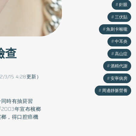
針眼
針眼
三伏貼
三伏貼
魚刺卡喉嚨
魚刺卡喉嚨
中耳炎
中耳炎
檢查
高山症
高山症
酒精代謝
酒精代謝
22/3/15 4:28更新）
安寧病房
安寧病房
周邊靜脈營養
周邊靜脈營養
分同時有抽菸習
2003年宣布檳榔
檳榔，得口腔癌機