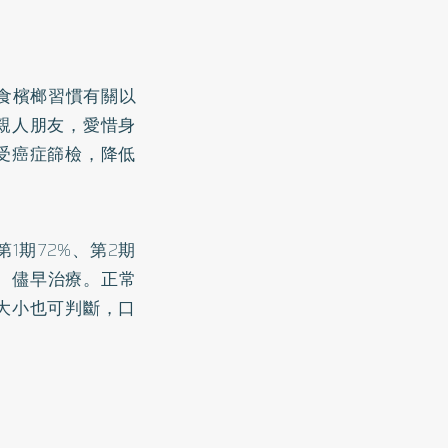
嚼食檳榔習慣有關以
親人朋友，愛惜身
受癌症篩檢，降低
1期72%、第2期
現、儘早治療。正常
大小也可判斷，口
。