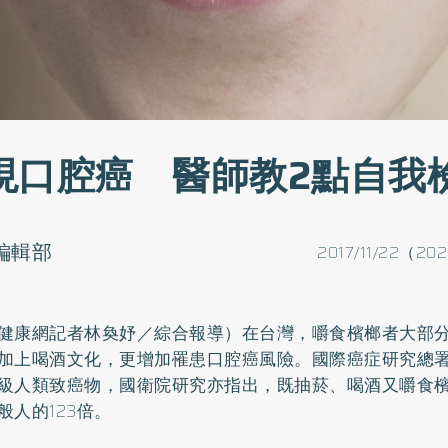
發現口腔癌 醫師教2點自我
o編輯部
2017/11/22（20
健康網記者林奐妤／綜合報導）在台灣，嚼食檳榔者大部
加上喝酒文化，更增加罹患
口腔癌
風險。國際癌症研究總署
級人類致癌物，國衛院研究亦指出，既抽菸、喝酒又嚼食
般人的123倍。