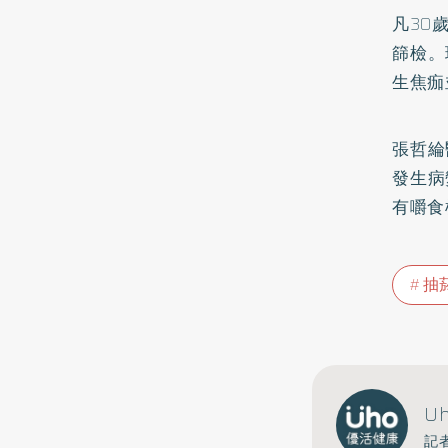
凡30
篩檢。
生焦痂
張哲綸
發生病
有嚼食
抽
U
記