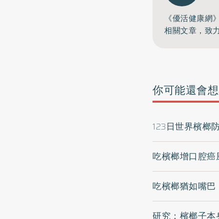
《優活健康網
相關文章，致
你可能還會想
123日世界檳榔
吃檳榔增口腔癌
吃檳榔猶如嘴巴
研究：檳榔子本