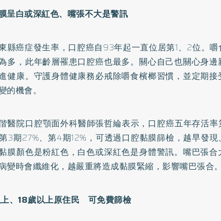
膜呈白或深紅色、嘴張不大是警訊
東縣癌症發生率，口腔癌自93年起一直位居第1、2位。
為多，此年齡層罹患口腔癌也最多。關心自己也關心身邊
進健康。守護身體健康務必戒除嚼食檳榔習慣，並定期接
變的機會。
偕醫院口腔顎面外科醫師張哲綸表示，口腔癌五年存活率第
、第3期27%、第4期12%，可透過口腔黏膜篩檢，越早發
黏膜顏色是粉紅色，白色或深紅色是身體警訊。嘴巴張合
病變時會纖維化，越嚴重將造成黏膜緊縮，影響嘴巴張合
上、18
歲以上原住民 可免費篩檢