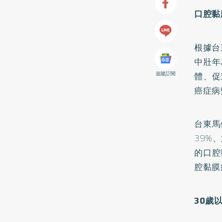
口腔黏
根據台
中壯年
追蹤訂閱
體、促
癌症病
台東馬
39%
的口腔
腔黏膜
30
歲以