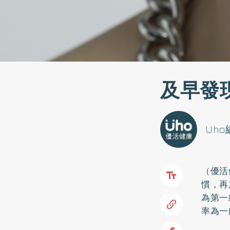
​及早
Uh
（優活
慣，再
為第一
率為一