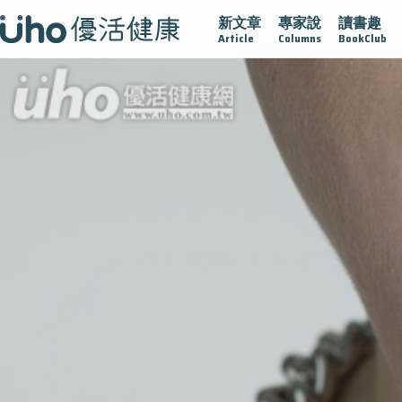
新文章
專家說
讀書趣
疫情保衛戰
再生醫學
愛的未來視
認識攝護腺肥大
Article
Columns
BookClub