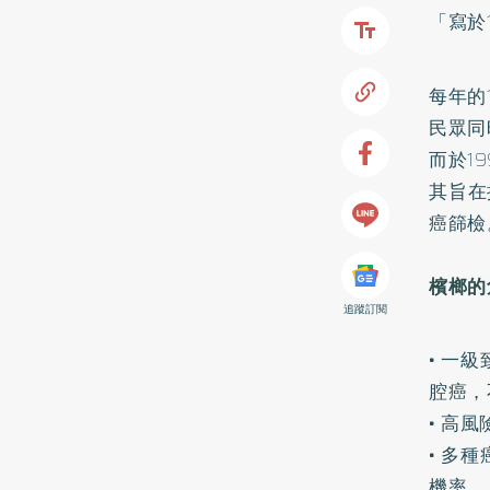
「寫於
每年的
民眾同
而於1
其旨在
癌篩檢
檳榔的
追蹤訂閱
• 一
腔癌，
• 高
• 多
機率。