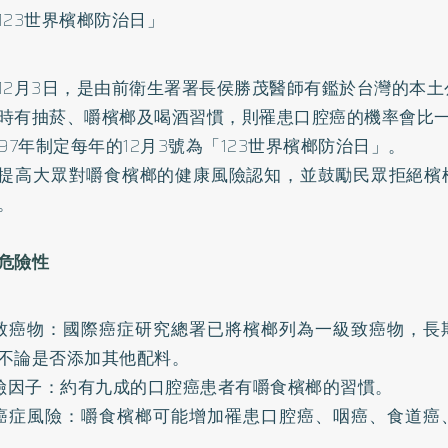
123世界檳榔防治日」
12月3日，是由前衛生署署長侯勝茂醫師有鑑於台灣的本
時有抽菸、嚼檳榔及喝酒習慣，則罹患口腔癌的機率會比一
997年制定每年的12月3號為「123世界檳榔防治日」。
提高大眾對嚼食檳榔的健康風險認知，並鼓勵民眾拒絕檳
。
危險性
級致癌物：國際癌症研究總署已將檳榔列為一級致癌物，長
不論是否添加其他配料。
風險因子：約有九成的口腔癌患者有嚼食檳榔的習慣。
種癌症風險：嚼食檳榔可能增加罹患口腔癌、咽癌、食道癌