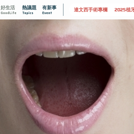
好生活
熱議題
有新事
守護骨骼健康
達文西手術專欄
2025植牙指南
漸凍不
GoodLife
Topics
Event