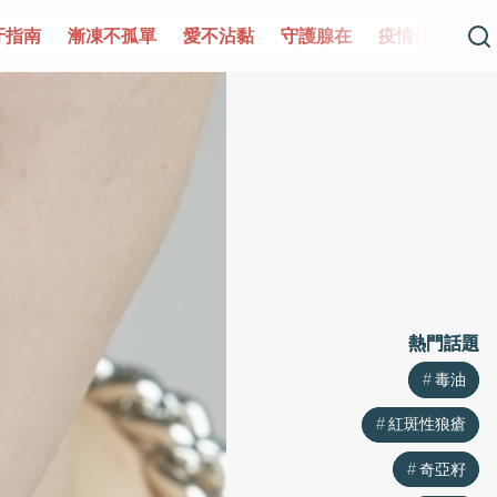
孤單
愛不沾黏
守護腺在
疫情保衛戰
再生醫學
愛的
熱門話題
熱門話題
毒油
毒油
紅斑性狼瘡
紅斑性狼瘡
奇亞籽
奇亞籽