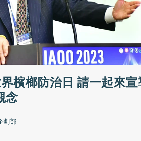
世界檳榔防治日 請一起來宣
觀念
o企劃部