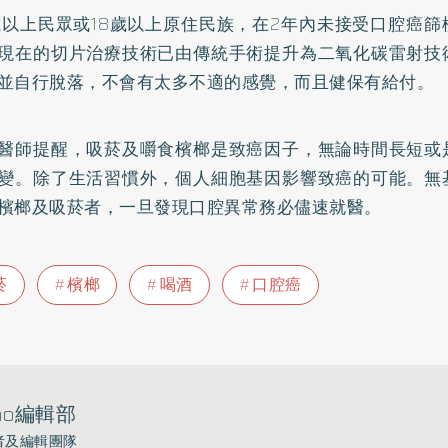
歲以上民眾或18歲以上原住民族，在2年內未接受口腔癌
現在的切片治療技術已由傳統手術提升為二氧化碳雷射技
並自行脫落，不會有太多不適的感覺，而且健保有給付。
醫師提醒，吸菸及嚼食檳榔是致癌因子，無論時間長短或
變。除了生活習慣外，個人細胞基因影響致癌的可能。無
檳榔及吸菸者，一旦發現口腔異常務必儘速就醫。
菸
檳榔
喝酒
口腔癌
ho編輯部
者及編輯團隊