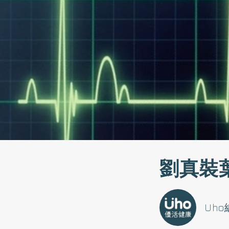
劉真裝
Uh