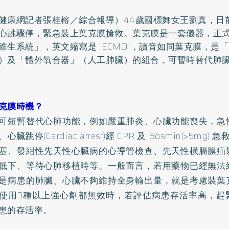
健康網記者張桂榕／綜合報導）44歲國標舞女王劉真，日
心跳驟停，緊急裝上葉克膜搶救。葉克膜是一套儀器，正
維生系統」，英文縮寫是 "ECMO"，讀音如同葉克膜，是
）及「體外氧合器」（人工肺臟）的組合，可暫時替代肺
克膜時機？
可短暫替代心肺功能，例如嚴重肺炎、心臟功能喪失，急
心臟跳停(Cardiac arrest)經 CPR 及 Bosmin(>5mg)
塞、發紺性先天性
心臟病
的心導管檢查、先天性橫膈膜疝
低下、等待心肺移植時等。一般而言，若用藥物已經無法
是病患的肺臟、心臟不夠維持全身輸出量，就是考慮裝葉
使用3種以上強心劑都無效時，若評估病患存活率高，趕
患的存活率。