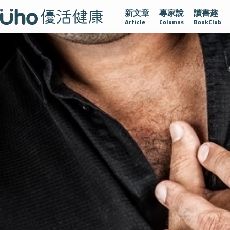
新文章
專家說
讀書趣
沾黏
守護腺在
疫情保衛戰
再生醫學
愛的未來視
認
Article
Columns
BookClub