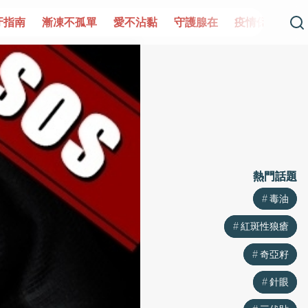
牙指南
漸凍不孤單
愛不沾黏
守護腺在
疫情保衛戰
熱門話題
熱門話題
毒油
毒油
紅斑性狼瘡
紅斑性狼瘡
奇亞籽
奇亞籽
針眼
針眼