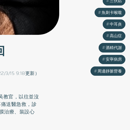
三伏貼
三伏貼
魚刺卡喉嚨
魚刺卡喉嚨
中耳炎
中耳炎
高山症
高山症
回
酒精代謝
酒精代謝
安寧病房
安寧病房
周邊靜脈營養
周邊靜脈營養
22/3/15 9:18更新）
吳教官，以往並沒
疼痛送醫急救，診
膜治療、裝設心