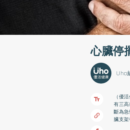
心臟停
Uh
（優活
有三高
斷為急
臟支架