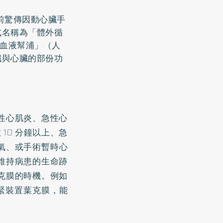
前驚傳因動心臟手
式名稱為「體外循
「血液幫浦」（人
臟與心臟的部份功
性心肌炎、急性心
 急救 10 分鐘以上、急
氣、或手術暫時心
維持病患的生命跡
克膜的時機。例如
緊裝置葉克膜，能