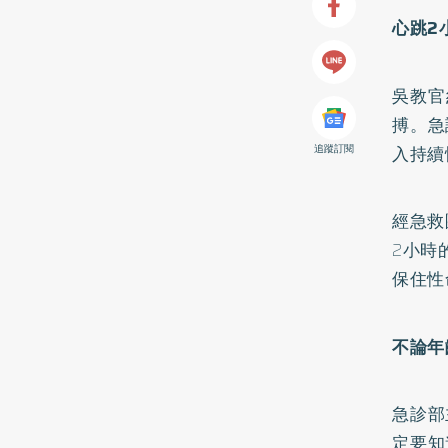
心跳2
吳教官
搏。急
追蹤訂閱
入持續
經急救
2小時
保住性
不論年
急診部
定要知