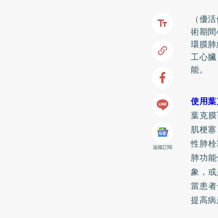
（優活
術期間
環膜肺
工心臟
能。
使用葉
葉克膜
肌梗塞、
性肺栓
追蹤訂閱
肺功能
象，或
當患者
提高病