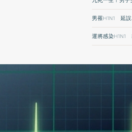
九死一生！男子
男罹H1N1 延
運將感染H1N1