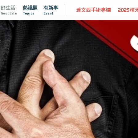
好生活
熱議題
有新事
識攝護腺肥大
守護骨骼健康
達文西手術專欄
2025植
GoodLife
Topics
Event