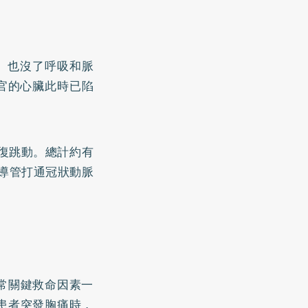
迷、也沒了呼吸和脈
官的心臟此時已陷
恢復跳動。總計約有
心導管打通冠狀動脈
常關鍵救命因素一
患者突發胸痛時，