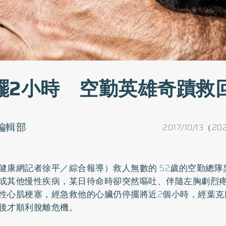
擺2小時 空勤英雄奇蹟救
o編輯部
2017/10/13（20
健康網記者徐平／綜合報導）救人無數的 52歲的空勤總隊
或其他慢性疾病，某日待命時卻突然嘔吐、伴隨左胸劇烈
性心肌梗塞，經急救他的心臟仍停擺將近2個小時，經葉克
後才順利脫離危機。