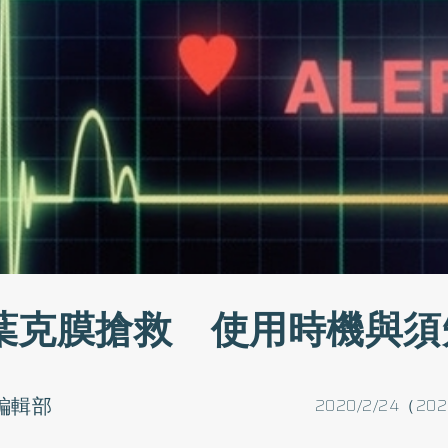
葉克膜搶救 使用時機與須
o編輯部
2020/2/24（202