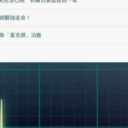
突然沒心跳 狂輸百袋血救回一命
誤就醫險送命！
 靠「葉克膜」治癒