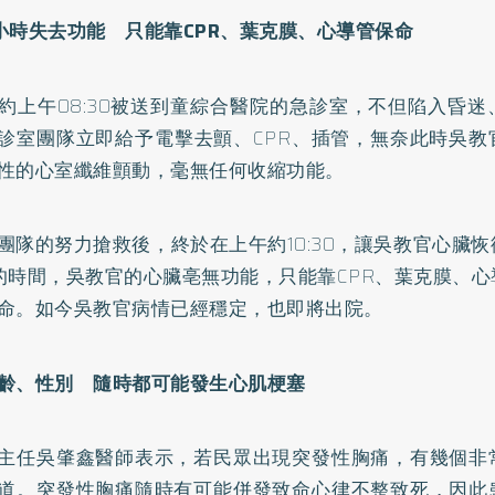
小時失去功能 只能靠CPR、葉克膜、心導管保命
約上午08:30被送到童綜合醫院的急診室，不但陷入昏
診室團隊立即給予電擊去顫、CPR、插管，無奈此時吳教
性的心室纖維顫動，毫無任何收縮功能。
團隊的努力搶救後，終於在上午約10:30，讓吳教官心臟
的時間，吳教官的心臟亳無功能，只能靠CPR、葉克膜、
命。如今吳教官病情已經穩定，也即將出院。
齡、性別 隨時都可能發生心肌梗塞
主任吳肇鑫醫師表示，若民眾出現突發性胸痛，有幾個非
道。突發性胸痛隨時有可能併發致命心律不整致死，因此